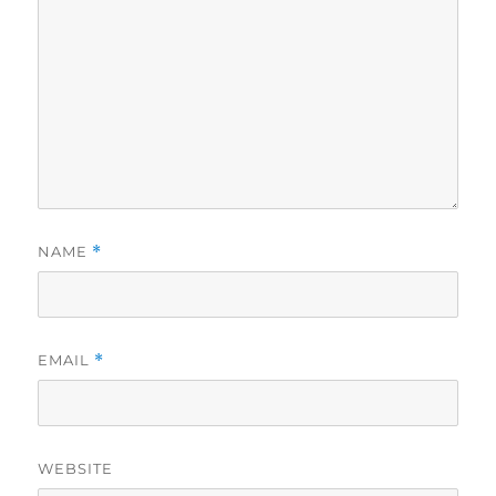
NAME
*
EMAIL
*
WEBSITE