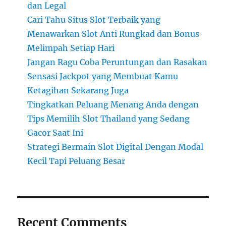
dan Legal
Cari Tahu Situs Slot Terbaik yang
Menawarkan Slot Anti Rungkad dan Bonus
Melimpah Setiap Hari
Jangan Ragu Coba Peruntungan dan Rasakan
Sensasi Jackpot yang Membuat Kamu
Ketagihan Sekarang Juga
Tingkatkan Peluang Menang Anda dengan
Tips Memilih Slot Thailand yang Sedang
Gacor Saat Ini
Strategi Bermain Slot Digital Dengan Modal
Kecil Tapi Peluang Besar
Recent Comments