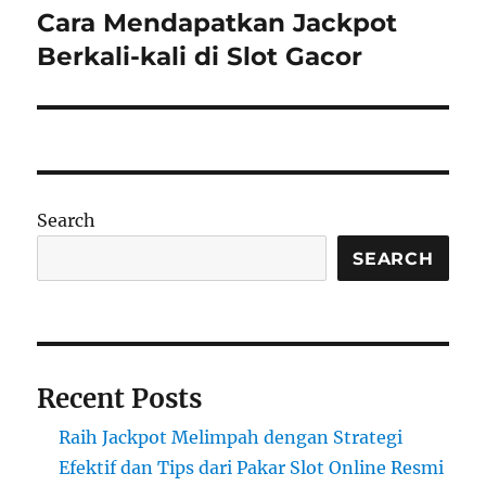
Cara Mendapatkan Jackpot
Next
post:
Berkali-kali di Slot Gacor
Search
SEARCH
Recent Posts
Raih Jackpot Melimpah dengan Strategi
Efektif dan Tips dari Pakar Slot Online Resmi