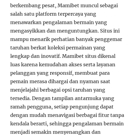
berkembang pesat, Mamibet muncul sebagai
salah satu platform terpercaya yang
menawarkan pengalaman bermain yang
mengasyikkan dan menguntungkan. Situs ini
mampu menarik perhatian banyak penggemar
taruhan berkat koleksi permainan yang
lengkap dan inovatif. Mamibet situs dikenal
luas karena kemudahan akses serta layanan
pelanggan yang responsif, membuat para
pemain merasa dihargai dan nyaman saat
menjelajahi berbagai opsi taruhan yang
tersedia. Dengan tampilan antarmuka yang
ramah pengguna, setiap pengunjung dapat
dengan mudah menavigasi berbagai fitur tanpa
kendala berarti, sehingga pengalaman bermain
menjadi semakin menyenangkan dan