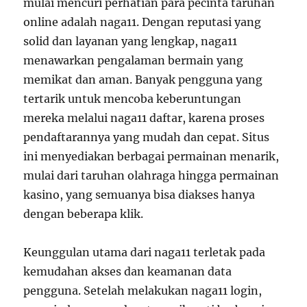
mulai mencuri perhatian para pecinta taruhan
online adalah naga11. Dengan reputasi yang
solid dan layanan yang lengkap, naga11
menawarkan pengalaman bermain yang
memikat dan aman. Banyak pengguna yang
tertarik untuk mencoba keberuntungan
mereka melalui naga11 daftar, karena proses
pendaftarannya yang mudah dan cepat. Situs
ini menyediakan berbagai permainan menarik,
mulai dari taruhan olahraga hingga permainan
kasino, yang semuanya bisa diakses hanya
dengan beberapa klik.
Keunggulan utama dari naga11 terletak pada
kemudahan akses dan keamanan data
pengguna. Setelah melakukan naga11 login,