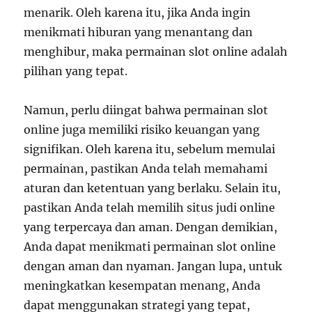
menarik. Oleh karena itu, jika Anda ingin
menikmati hiburan yang menantang dan
menghibur, maka permainan slot online adalah
pilihan yang tepat.
Namun, perlu diingat bahwa permainan slot
online juga memiliki risiko keuangan yang
signifikan. Oleh karena itu, sebelum memulai
permainan, pastikan Anda telah memahami
aturan dan ketentuan yang berlaku. Selain itu,
pastikan Anda telah memilih situs judi online
yang terpercaya dan aman. Dengan demikian,
Anda dapat menikmati permainan slot online
dengan aman dan nyaman. Jangan lupa, untuk
meningkatkan kesempatan menang, Anda
dapat menggunakan strategi yang tepat,