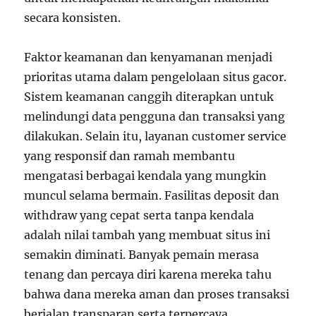
secara konsisten.
Faktor keamanan dan kenyamanan menjadi
prioritas utama dalam pengelolaan situs gacor.
Sistem keamanan canggih diterapkan untuk
melindungi data pengguna dan transaksi yang
dilakukan. Selain itu, layanan customer service
yang responsif dan ramah membantu
mengatasi berbagai kendala yang mungkin
muncul selama bermain. Fasilitas deposit dan
withdraw yang cepat serta tanpa kendala
adalah nilai tambah yang membuat situs ini
semakin diminati. Banyak pemain merasa
tenang dan percaya diri karena mereka tahu
bahwa dana mereka aman dan proses transaksi
berjalan transparan serta terpercaya.