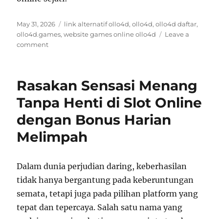
Posted
Tags
May 31, 2026
link alternatif ollo4d
,
ollo4d
,
ollo4d daftar
,
on
ollo4d.games
,
website games online ollo4d
Leave a
on
comment
Website
Game
Online
Rasakan Sensasi Menang
Anti
Lemot
Tanpa Henti di Slot Online
dengan
dengan Bonus Harian
Sistem
Aman
Melimpah
dan
Peluang
Menang
Dalam dunia perjudian daring, keberhasilan
Lebih
Besar
tidak hanya bergantung pada keberuntungan
semata, tetapi juga pada pilihan platform yang
tepat dan tepercaya. Salah satu nama yang