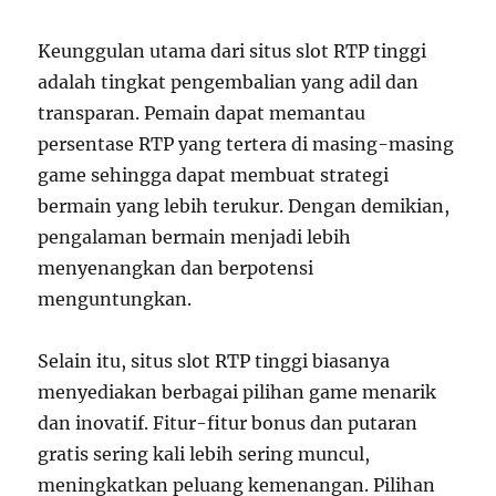
Keunggulan utama dari situs slot RTP tinggi
adalah tingkat pengembalian yang adil dan
transparan. Pemain dapat memantau
persentase RTP yang tertera di masing-masing
game sehingga dapat membuat strategi
bermain yang lebih terukur. Dengan demikian,
pengalaman bermain menjadi lebih
menyenangkan dan berpotensi
menguntungkan.
Selain itu, situs slot RTP tinggi biasanya
menyediakan berbagai pilihan game menarik
dan inovatif. Fitur-fitur bonus dan putaran
gratis sering kali lebih sering muncul,
meningkatkan peluang kemenangan. Pilihan