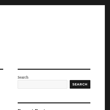
Search
SEARCH