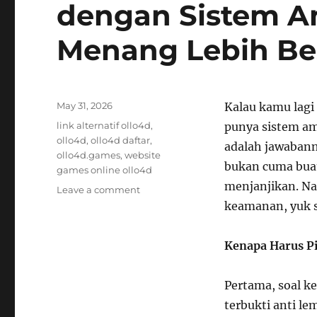
dengan Sistem A
Menang Lebih Be
Posted
May 31, 2026
Kalau kamu lagi
on
Tags
link alternatif ollo4d
,
punya sistem a
ollo4d
,
ollo4d daftar
,
adalah jawabanny
ollo4d.games
,
website
bukan cuma buat
games online ollo4d
menjanjikan. Na
on
Leave a comment
Website
keamanan, yuk 
Game
Online
Kenapa Harus P
Anti
Lemot
dengan
Pertama, soal k
Sistem
terbukti anti le
Aman