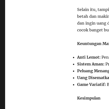
Selain itu, tam
betah dan makin
dan ingin uang 
cocok banget bu
Keuntungan Ma
Anti Lemot:
Peng
Sistem Aman:
Pr
Peluang Menang
Uang Disematkan
Game Variatif:
B
Kesimpulan