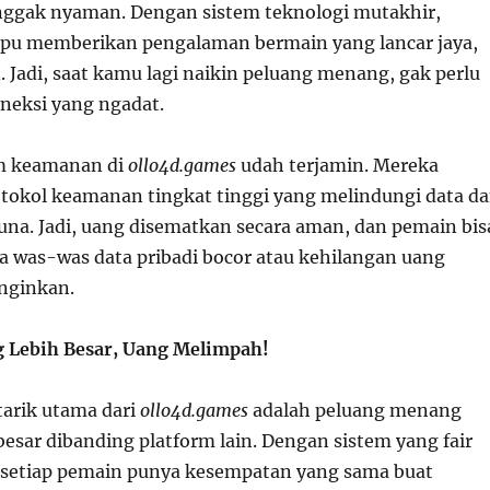
 nggak nyaman. Dengan sistem teknologi mutakhir,
pu memberikan pengalaman bermain yang lancar jaya,
 Jadi, saat kamu lagi naikin peluang menang, gak perlu
oneksi yang ngadat.
tem keamanan di
ollo4d.games
udah terjamin. Mereka
okol keamanan tingkat tinggi yang melindungi data d
una. Jadi, uang disematkan secara aman, dan pemain bis
a was-was data pribadi bocor atau kehilangan uang
inginkan.
 Lebih Besar, Uang Melimpah!
tarik utama dari
ollo4d.games
adalah peluang menang
besar dibanding platform lain. Dengan sistem yang fair
 setiap pemain punya kesempatan yang sama buat