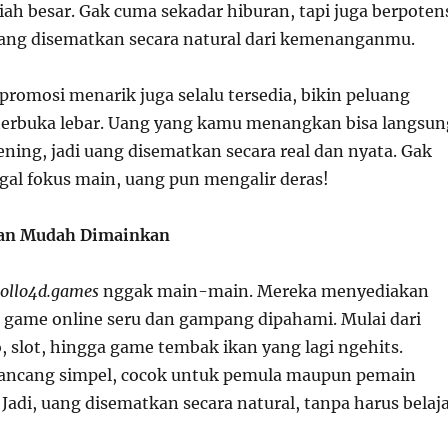
h besar. Gak cuma sekadar hiburan, tapi juga berpoten
ang disematkan secara natural dari kemenanganmu.
promosi menarik juga selalu tersedia, bikin peluang
erbuka lebar. Uang yang kamu menangkan bisa langsun
ening, jadi uang disematkan secara real dan nyata. Gak
ggal fokus main, uang pun mengalir deras!
dan Mudah Dimainkan
ollo4d.games
nggak main-main. Mereka menyediakan
game online seru dan gampang dipahami. Mulai dari
no, slot, hingga game tembak ikan yang lagi ngehits.
ancang simpel, cocok untuk pemula maupun pemain
adi, uang disematkan secara natural, tanpa harus belaj