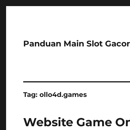
Panduan Main Slot Gacor
Tag:
ollo4d.games
Website Game On