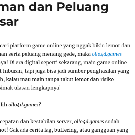
man dan Peluang
sar
 cari platform game online yang nggak bikin lemot dan
man serta peluang menang gede, maka
ollo4d.games
a! Di era digital seperti sekarang, main game online
 hiburan, tapi juga bisa jadi sumber penghasilan yang
h, kalau mau main tanpa takut lemot dan risiko
simak ulasan lengkapnya!
ilih
ollo4d.games
?
ecepatan dan kestabilan server,
ollo4d.games
sudah
mot! Gak ada cerita lag, buffering, atau gangguan yang