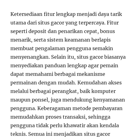
Ketersediaan fitur lengkap menjadi daya tarik
utama dari situs gacor yang terpercaya. Fitur
seperti deposit dan penarikan cepat, bonus
menarik, serta sistem keamanan berlapis
membuat pengalaman pengguna semakin
menyenangkan. Selain itu, situs gacor biasanya
menyediakan panduan lengkap agar pemain
dapat memahami berbagai mekanisme
permainan dengan mudah. Kemudahan akses
melalui berbagai perangkat, baik komputer
maupun ponsel, juga mendukung kenyamanan
pengguna. Keberagaman metode pembayaran
memudahkan proses transaksi, sehingga
pengguna tidak perlu khawatir akan kendala
teknis. Semua ini menjadikan situs gacor