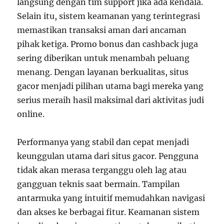
langsung dengan tim support jika ada kendala.
Selain itu, sistem keamanan yang terintegrasi
memastikan transaksi aman dari ancaman
pihak ketiga. Promo bonus dan cashback juga
sering diberikan untuk menambah peluang
menang. Dengan layanan berkualitas, situs
gacor menjadi pilihan utama bagi mereka yang
serius meraih hasil maksimal dari aktivitas judi
online.
Performanya yang stabil dan cepat menjadi
keunggulan utama dari situs gacor. Pengguna
tidak akan merasa terganggu oleh lag atau
gangguan teknis saat bermain. Tampilan
antarmuka yang intuitif memudahkan navigasi
dan akses ke berbagai fitur. Keamanan sistem