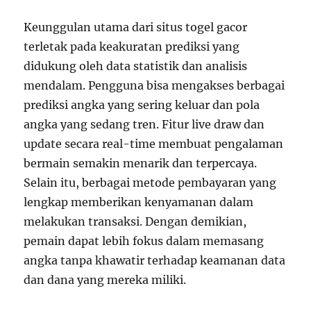
Keunggulan utama dari situs togel gacor
terletak pada keakuratan prediksi yang
didukung oleh data statistik dan analisis
mendalam. Pengguna bisa mengakses berbagai
prediksi angka yang sering keluar dan pola
angka yang sedang tren. Fitur live draw dan
update secara real-time membuat pengalaman
bermain semakin menarik dan terpercaya.
Selain itu, berbagai metode pembayaran yang
lengkap memberikan kenyamanan dalam
melakukan transaksi. Dengan demikian,
pemain dapat lebih fokus dalam memasang
angka tanpa khawatir terhadap keamanan data
dan dana yang mereka miliki.