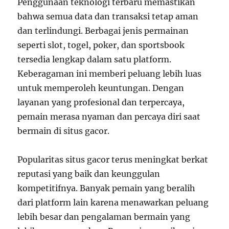
Penggunaan teknologi terbaru memastikan
bahwa semua data dan transaksi tetap aman
dan terlindungi. Berbagai jenis permainan
seperti slot, togel, poker, dan sportsbook
tersedia lengkap dalam satu platform.
Keberagaman ini memberi peluang lebih luas
untuk memperoleh keuntungan. Dengan
layanan yang profesional dan terpercaya,
pemain merasa nyaman dan percaya diri saat
bermain di situs gacor.
Popularitas situs gacor terus meningkat berkat
reputasi yang baik dan keunggulan
kompetitifnya. Banyak pemain yang beralih
dari platform lain karena menawarkan peluang
lebih besar dan pengalaman bermain yang