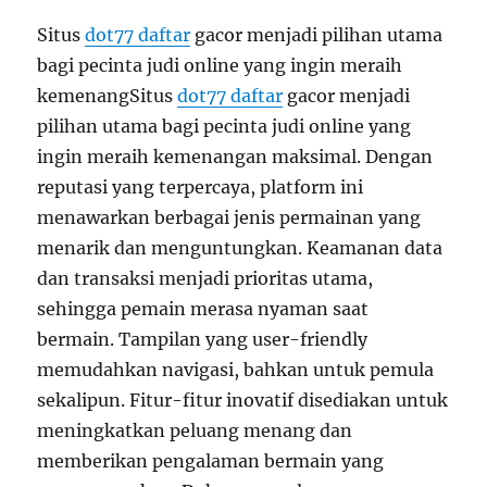
Situs
dot77 daftar
gacor menjadi pilihan utama
bagi pecinta judi online yang ingin meraih
kemenangSitus
dot77 daftar
gacor menjadi
pilihan utama bagi pecinta judi online yang
ingin meraih kemenangan maksimal. Dengan
reputasi yang terpercaya, platform ini
menawarkan berbagai jenis permainan yang
menarik dan menguntungkan. Keamanan data
dan transaksi menjadi prioritas utama,
sehingga pemain merasa nyaman saat
bermain. Tampilan yang user-friendly
memudahkan navigasi, bahkan untuk pemula
sekalipun. Fitur-fitur inovatif disediakan untuk
meningkatkan peluang menang dan
memberikan pengalaman bermain yang