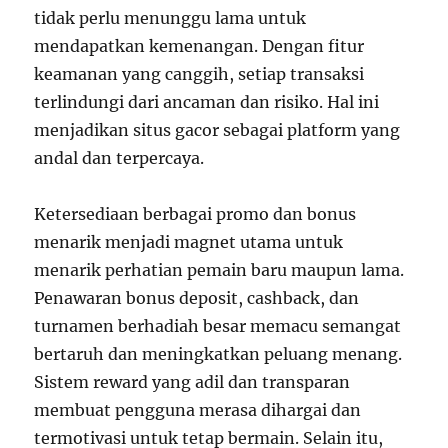
tidak perlu menunggu lama untuk
mendapatkan kemenangan. Dengan fitur
keamanan yang canggih, setiap transaksi
terlindungi dari ancaman dan risiko. Hal ini
menjadikan situs gacor sebagai platform yang
andal dan terpercaya.
Ketersediaan berbagai promo dan bonus
menarik menjadi magnet utama untuk
menarik perhatian pemain baru maupun lama.
Penawaran bonus deposit, cashback, dan
turnamen berhadiah besar memacu semangat
bertaruh dan meningkatkan peluang menang.
Sistem reward yang adil dan transparan
membuat pengguna merasa dihargai dan
termotivasi untuk tetap bermain. Selain itu,