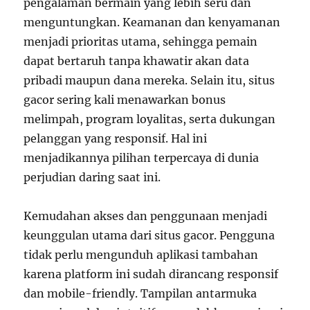
pengalaman bermain yang lebih seru dan
menguntungkan. Keamanan dan kenyamanan
menjadi prioritas utama, sehingga pemain
dapat bertaruh tanpa khawatir akan data
pribadi maupun dana mereka. Selain itu, situs
gacor sering kali menawarkan bonus
melimpah, program loyalitas, serta dukungan
pelanggan yang responsif. Hal ini
menjadikannya pilihan terpercaya di dunia
perjudian daring saat ini.
Kemudahan akses dan penggunaan menjadi
keunggulan utama dari situs gacor. Pengguna
tidak perlu mengunduh aplikasi tambahan
karena platform ini sudah dirancang responsif
dan mobile-friendly. Tampilan antarmuka