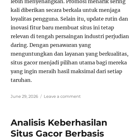
lebih menyenangkan. Promosi menarik sering
kali diberikan secara berkala untuk menjaga
loyalitas pengguna. Selain itu, update rutin dan
inovasi fitur baru membuat situs ini tetap
relevan di tengah persaingan industri perjudian
daring. Dengan penawaran yang
menguntungkan dan layanan yang berkualitas,
situs gacor menjadi pilihan utama bagi mereka
yang ingin meraih hasil maksimal dari setiap
taruhan.
Posted
on
June 29, 2026
Leave a comment
on
Bagaimana
Situs
Gacor
Analisis Keberhasilan
Menjaga
Keseimbangan
Situs Gacor Berbasis
Antara