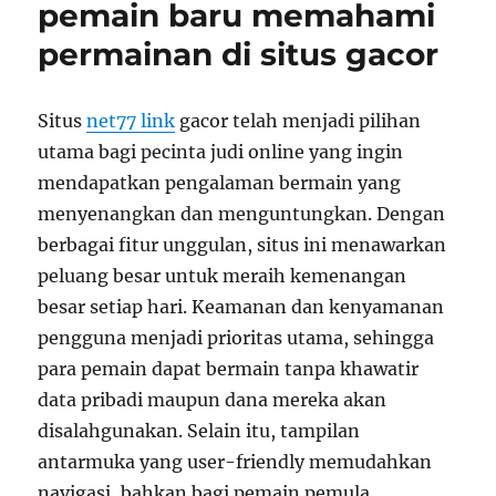
pemain baru memahami
Profesional
permainan di situs gacor
Situs
net77 link
gacor telah menjadi pilihan
utama bagi pecinta judi online yang ingin
mendapatkan pengalaman bermain yang
menyenangkan dan menguntungkan. Dengan
berbagai fitur unggulan, situs ini menawarkan
peluang besar untuk meraih kemenangan
besar setiap hari. Keamanan dan kenyamanan
pengguna menjadi prioritas utama, sehingga
para pemain dapat bermain tanpa khawatir
data pribadi maupun dana mereka akan
disalahgunakan. Selain itu, tampilan
antarmuka yang user-friendly memudahkan
navigasi, bahkan bagi pemain pemula