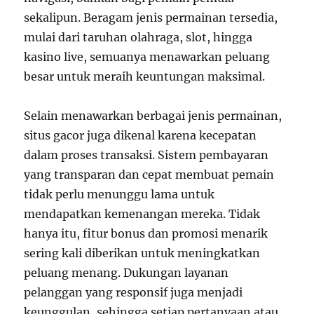
sekalipun. Beragam jenis permainan tersedia,
mulai dari taruhan olahraga, slot, hingga
kasino live, semuanya menawarkan peluang
besar untuk meraih keuntungan maksimal.
Selain menawarkan berbagai jenis permainan,
situs gacor juga dikenal karena kecepatan
dalam proses transaksi. Sistem pembayaran
yang transparan dan cepat membuat pemain
tidak perlu menunggu lama untuk
mendapatkan kemenangan mereka. Tidak
hanya itu, fitur bonus dan promosi menarik
sering kali diberikan untuk meningkatkan
peluang menang. Dukungan layanan
pelanggan yang responsif juga menjadi
keunggulan, sehingga setiap pertanyaan atau