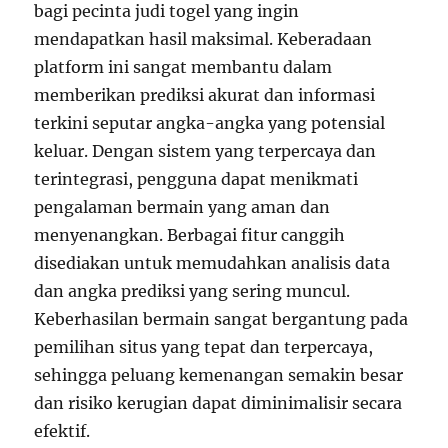
bagi pecinta judi togel yang ingin
mendapatkan hasil maksimal. Keberadaan
platform ini sangat membantu dalam
memberikan prediksi akurat dan informasi
terkini seputar angka-angka yang potensial
keluar. Dengan sistem yang terpercaya dan
terintegrasi, pengguna dapat menikmati
pengalaman bermain yang aman dan
menyenangkan. Berbagai fitur canggih
disediakan untuk memudahkan analisis data
dan angka prediksi yang sering muncul.
Keberhasilan bermain sangat bergantung pada
pemilihan situs yang tepat dan terpercaya,
sehingga peluang kemenangan semakin besar
dan risiko kerugian dapat diminimalisir secara
efektif.