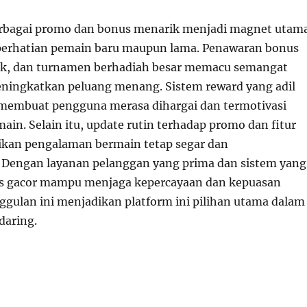
erbagai promo dan bonus menarik menjadi magnet utam
perhatian pemain baru maupun lama. Penawaran bonus
ack, dan turnamen berhadiah besar memacu semangat
ningkatkan peluang menang. Sistem reward yang adil
membuat pengguna merasa dihargai dan termotivasi
ain. Selain itu, update rutin terhadap promo dan fitur
ikan pengalaman bermain tetap segar dan
Dengan layanan pelanggan yang prima dan sistem yang
tus gacor mampu menjaga kepercayaan dan kepuasan
gulan ini menjadikan platform ini pilihan utama dalam
daring.