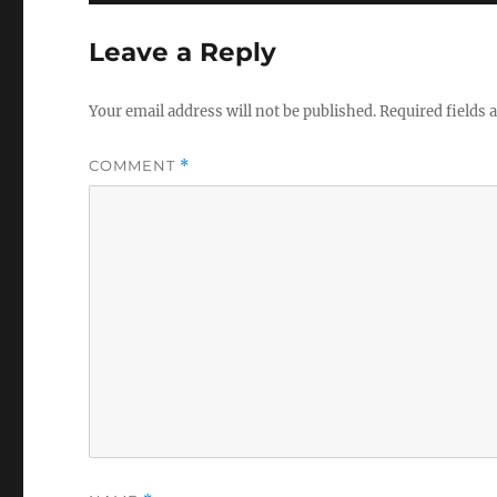
Leave a Reply
Your email address will not be published.
Required fields
COMMENT
*