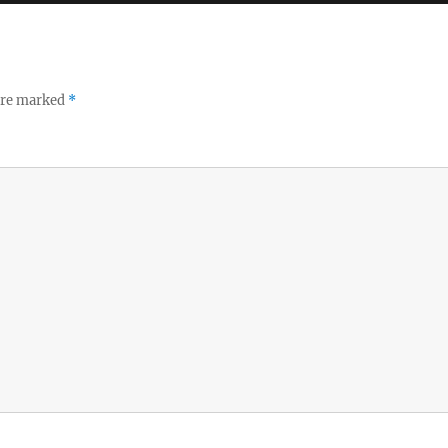
 are marked
*