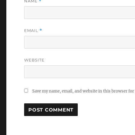
NAME
*
EMAIL
*
WEBSITE
Save my name, email, and website in this browser for