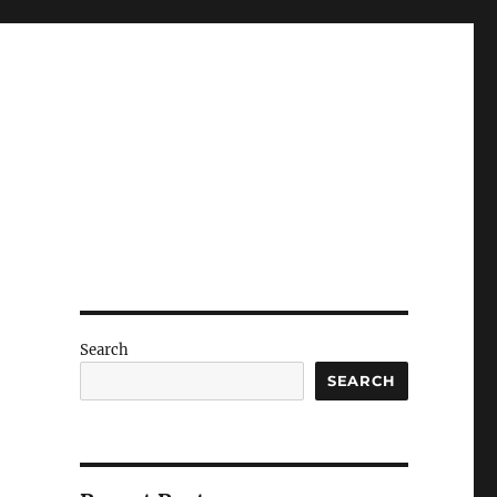
Search
SEARCH