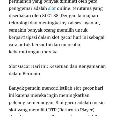
permainan yang banyak diminati oleh para
penggemar adalah
slot
online, terutama yang
disediakan oleh SLOT88. Dengan kemajuan
teknologi dan meningkatnya akses layanan,
semakin banyak orang memilih untuk
berpartisipasi dalam slot gacor hari ini sebagai
cara untuk bersantai dan mencoba
keberuntungan mereka.
Slot Gacor Hari Ini: Keseruan dan Kenyamanan
dalam Bermain
Banyak pemain mencari istilah slot gacor hari
ini karena mereka ingin meningkatkan
peluang kemenangan. Slot gacor adalah mesin
slot yang memiliki RTP (Return to Player)