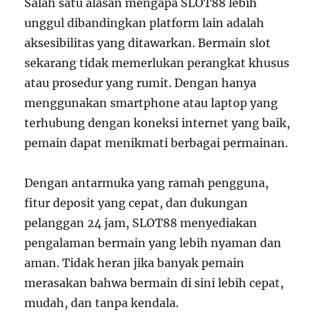
Salah satu alasan mengapa SLOT88 lebih
unggul dibandingkan platform lain adalah
aksesibilitas yang ditawarkan. Bermain slot
sekarang tidak memerlukan perangkat khusus
atau prosedur yang rumit. Dengan hanya
menggunakan smartphone atau laptop yang
terhubung dengan koneksi internet yang baik,
pemain dapat menikmati berbagai permainan.
Dengan antarmuka yang ramah pengguna,
fitur deposit yang cepat, dan dukungan
pelanggan 24 jam, SLOT88 menyediakan
pengalaman bermain yang lebih nyaman dan
aman. Tidak heran jika banyak pemain
merasakan bahwa bermain di sini lebih cepat,
mudah, dan tanpa kendala.