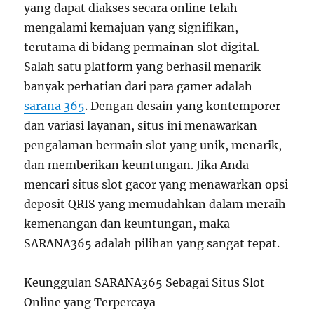
yang dapat diakses secara online telah
mengalami kemajuan yang signifikan,
terutama di bidang permainan slot digital.
Salah satu platform yang berhasil menarik
banyak perhatian dari para gamer adalah
sarana 365
. Dengan desain yang kontemporer
dan variasi layanan, situs ini menawarkan
pengalaman bermain slot yang unik, menarik,
dan memberikan keuntungan. Jika Anda
mencari situs slot gacor yang menawarkan opsi
deposit QRIS yang memudahkan dalam meraih
kemenangan dan keuntungan, maka
SARANA365 adalah pilihan yang sangat tepat.
Keunggulan SARANA365 Sebagai Situs Slot
Online yang Terpercaya