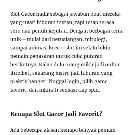
Slot Gacor hadir sebagai jawaban buat mereka
yang nyari hiburan instan, tapi tetap terasa
seru dan penuh kejutan. Dengan berbagai tema
unik—mulai dari petualangan, mitologi,
sampai animasi kece—slot ini selalu bikin
pemain penasaran untuk coba putaran
berikutnya. Kalau dulu orang mikir judi online
itu ribet, sekarang justru jadi hiburan yang
praktis banget. Tinggal login, pilih game
favorit, dan nikmati sensasi tiap spin.
Kenapa Slot Gacor Jadi Favorit?
Ada beberapa alasan kenapa banyak pemain