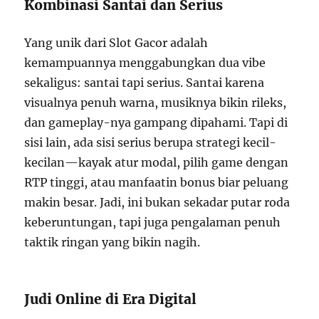
Kombinasi Santai dan Serius
Yang unik dari Slot Gacor adalah
kemampuannya menggabungkan dua vibe
sekaligus: santai tapi serius. Santai karena
visualnya penuh warna, musiknya bikin rileks,
dan gameplay-nya gampang dipahami. Tapi di
sisi lain, ada sisi serius berupa strategi kecil-
kecilan—kayak atur modal, pilih game dengan
RTP tinggi, atau manfaatin bonus biar peluang
makin besar. Jadi, ini bukan sekadar putar roda
keberuntungan, tapi juga pengalaman penuh
taktik ringan yang bikin nagih.
Judi Online di Era Digital