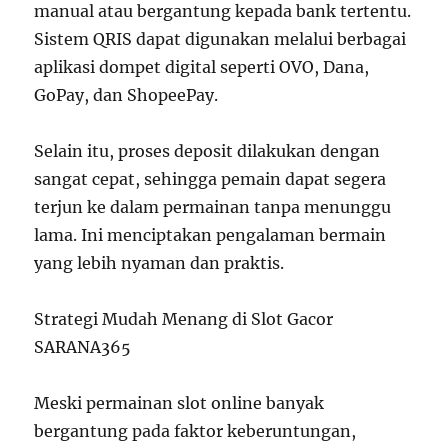
manual atau bergantung kepada bank tertentu.
Sistem QRIS dapat digunakan melalui berbagai
aplikasi dompet digital seperti OVO, Dana,
GoPay, dan ShopeePay.
Selain itu, proses deposit dilakukan dengan
sangat cepat, sehingga pemain dapat segera
terjun ke dalam permainan tanpa menunggu
lama. Ini menciptakan pengalaman bermain
yang lebih nyaman dan praktis.
Strategi Mudah Menang di Slot Gacor
SARANA365
Meski permainan slot online banyak
bergantung pada faktor keberuntungan,