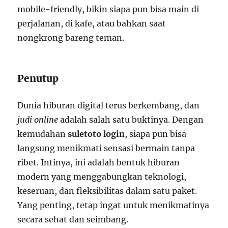
mobile-friendly, bikin siapa pun bisa main di
perjalanan, di kafe, atau bahkan saat
nongkrong bareng teman.
Penutup
Dunia hiburan digital terus berkembang, dan
judi online
adalah salah satu buktinya. Dengan
kemudahan
suletoto login
, siapa pun bisa
langsung menikmati sensasi bermain tanpa
ribet. Intinya, ini adalah bentuk hiburan
modern yang menggabungkan teknologi,
keseruan, dan fleksibilitas dalam satu paket.
Yang penting, tetap ingat untuk menikmatinya
secara sehat dan seimbang.