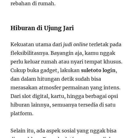
rebahan di rumah.
Hiburan di Ujung Jari
Kekuatan utama dari
judi online
terletak pada
fleksibilitasnya. Bayangin aja, kamu nggak
perlu keluar rumah atau nyari tempat khusus.
Cukup buka gadget, lakukan
suletoto login
,
dan dalam hitungan detik sudah bisa
merasakan atmosfer permainan yang intens.
Dari slot digital, kartu, hingga berbagai opsi
hiburan lainnya, semuanya tersedia di satu
platform.
Selain itu, ada aspek sosial yang nggak bisa