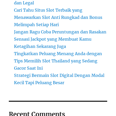
dan Legal
Cari Tahu Situs Slot Terbaik yang
Menawarkan Slot Anti Rungkad dan Bonus
Melimpah Setiap Hari
Jangan Ragu Coba Peruntungan dan Rasakan
Sensasi Jackpot yang Membuat Kamu
Ketagihan Sekarang Juga
Tingkatkan Peluang Menang Anda dengan
Tips Memilih Slot Thailand yang Sedang
Gacor Saat Ini
Strategi Bermain Slot Digital Dengan Modal
Kecil Tapi Peluang Besar
Recent Comments