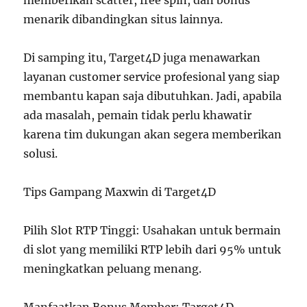
memberikan scatter, free spin, dan bonus
menarik dibandingkan situs lainnya.
Di samping itu, Target4D juga menawarkan
layanan customer service profesional yang siap
membantu kapan saja dibutuhkan. Jadi, apabila
ada masalah, pemain tidak perlu khawatir
karena tim dukungan akan segera memberikan
solusi.
Tips Gampang Maxwin di Target4D
Pilih Slot RTP Tinggi: Usahakan untuk bermain
di slot yang memiliki RTP lebih dari 95% untuk
meningkatkan peluang menang.