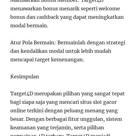
Manfaatkan Bonus Member: Target4D
menawarkan bonus menarik seperti welcome
bonus dan cashback yang dapat meningkatkan
modal bermain.
Atur Pola Bermain: Bermainlah dengan strategi
dan kendalikan modal untuk lebih mudah
mencapai target kemenangan.
Kesimpulan
Target4D merupakan pilihan yang sangat tepat
bagi siapa saja yang mencari situs slot gacor
online terkini dengan peluang menang yang
besar. Dengan berbagai fitur unggulan, sistem
keamanan yang terjamin, serta pilihan