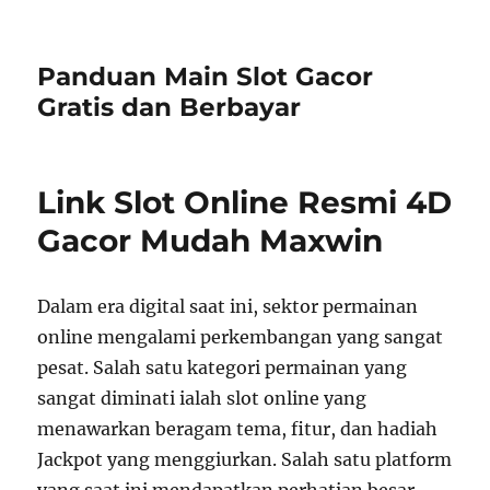
Panduan Main Slot Gacor
Gratis dan Berbayar
Link Slot Online Resmi 4D
Gacor Mudah Maxwin
Dalam era digital saat ini, sektor permainan
online mengalami perkembangan yang sangat
pesat. Salah satu kategori permainan yang
sangat diminati ialah slot online yang
menawarkan beragam tema, fitur, dan hadiah
Jackpot yang menggiurkan. Salah satu platform