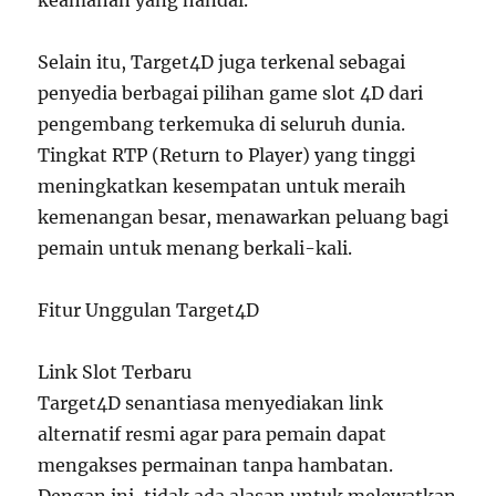
keamanan yang handal.
Selain itu, Target4D juga terkenal sebagai
penyedia berbagai pilihan game slot 4D dari
pengembang terkemuka di seluruh dunia.
Tingkat RTP (Return to Player) yang tinggi
meningkatkan kesempatan untuk meraih
kemenangan besar, menawarkan peluang bagi
pemain untuk menang berkali-kali.
Fitur Unggulan Target4D
Link Slot Terbaru
Target4D senantiasa menyediakan link
alternatif resmi agar para pemain dapat
mengakses permainan tanpa hambatan.