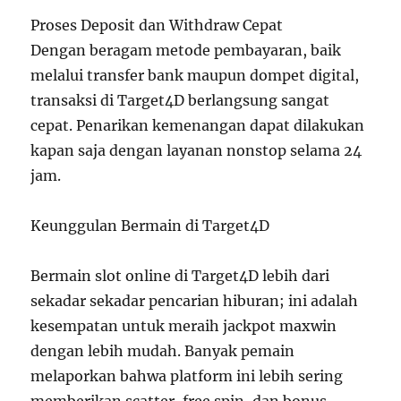
Proses Deposit dan Withdraw Cepat
Dengan beragam metode pembayaran, baik
melalui transfer bank maupun dompet digital,
transaksi di Target4D berlangsung sangat
cepat. Penarikan kemenangan dapat dilakukan
kapan saja dengan layanan nonstop selama 24
jam.
Keunggulan Bermain di Target4D
Bermain slot online di Target4D lebih dari
sekadar sekadar pencarian hiburan; ini adalah
kesempatan untuk meraih jackpot maxwin
dengan lebih mudah. Banyak pemain
melaporkan bahwa platform ini lebih sering