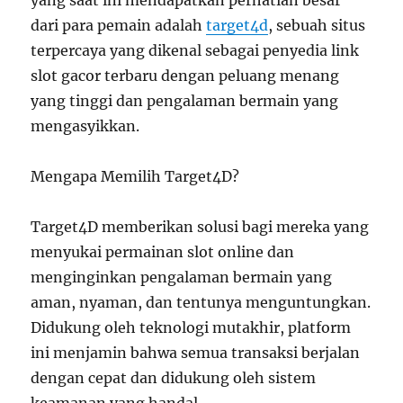
yang saat ini mendapatkan perhatian besar
dari para pemain adalah
target4d
, sebuah situs
terpercaya yang dikenal sebagai penyedia link
slot gacor terbaru dengan peluang menang
yang tinggi dan pengalaman bermain yang
mengasyikkan.
Mengapa Memilih Target4D?
Target4D memberikan solusi bagi mereka yang
menyukai permainan slot online dan
menginginkan pengalaman bermain yang
aman, nyaman, dan tentunya menguntungkan.
Didukung oleh teknologi mutakhir, platform
ini menjamin bahwa semua transaksi berjalan
dengan cepat dan didukung oleh sistem