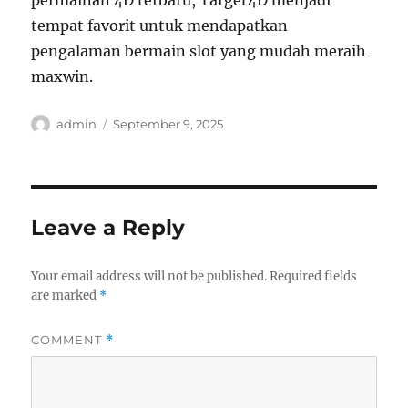
permainan 4D terbaru, Target4D menjadi
tempat favorit untuk mendapatkan
pengalaman bermain slot yang mudah meraih
maxwin.
Author
Posted
admin
September 9, 2025
on
Leave a Reply
Your email address will not be published.
Required fields
are marked
*
COMMENT
*