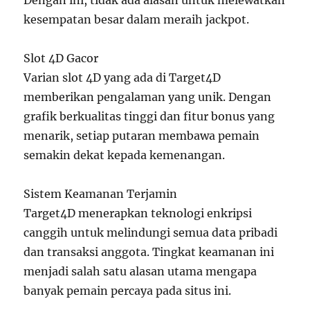
Dengan ini, tidak ada alasan untuk melewatkan
kesempatan besar dalam meraih jackpot.
Slot 4D Gacor
Varian slot 4D yang ada di Target4D
memberikan pengalaman yang unik. Dengan
grafik berkualitas tinggi dan fitur bonus yang
menarik, setiap putaran membawa pemain
semakin dekat kepada kemenangan.
Sistem Keamanan Terjamin
Target4D menerapkan teknologi enkripsi
canggih untuk melindungi semua data pribadi
dan transaksi anggota. Tingkat keamanan ini
menjadi salah satu alasan utama mengapa
banyak pemain percaya pada situs ini.