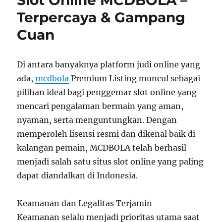
Slot Online MCDBOLA –
Terpercaya
Terpercaya & Gampang
dengan
Cuan
Pelayanan
Premium
Di antara banyaknya platform judi online yang
ada,
mcdbola
Premium Listing muncul sebagai
pilihan ideal bagi penggemar slot online yang
mencari pengalaman bermain yang aman,
nyaman, serta menguntungkan. Dengan
memperoleh lisensi resmi dan dikenal baik di
kalangan pemain, MCDBOLA telah berhasil
menjadi salah satu situs slot online yang paling
dapat diandalkan di Indonesia.
Keamanan dan Legalitas Terjamin
Keamanan selalu menjadi prioritas utama saat