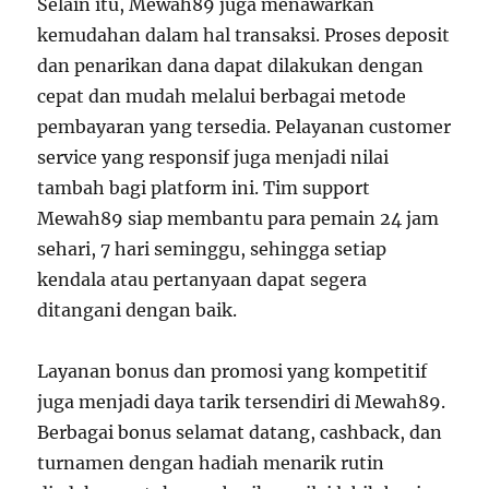
Selain itu, Mewah89 juga menawarkan
kemudahan dalam hal transaksi. Proses deposit
dan penarikan dana dapat dilakukan dengan
cepat dan mudah melalui berbagai metode
pembayaran yang tersedia. Pelayanan customer
service yang responsif juga menjadi nilai
tambah bagi platform ini. Tim support
Mewah89 siap membantu para pemain 24 jam
sehari, 7 hari seminggu, sehingga setiap
kendala atau pertanyaan dapat segera
ditangani dengan baik.
Layanan bonus dan promosi yang kompetitif
juga menjadi daya tarik tersendiri di Mewah89.
Berbagai bonus selamat datang, cashback, dan
turnamen dengan hadiah menarik rutin