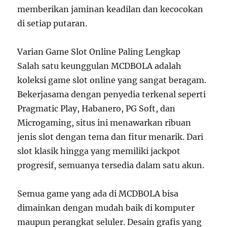
memberikan jaminan keadilan dan kecocokan
di setiap putaran.
Varian Game Slot Online Paling Lengkap
Salah satu keunggulan MCDBOLA adalah
koleksi game slot online yang sangat beragam.
Bekerjasama dengan penyedia terkenal seperti
Pragmatic Play, Habanero, PG Soft, dan
Microgaming, situs ini menawarkan ribuan
jenis slot dengan tema dan fitur menarik. Dari
slot klasik hingga yang memiliki jackpot
progresif, semuanya tersedia dalam satu akun.
Semua game yang ada di MCDBOLA bisa
dimainkan dengan mudah baik di komputer
maupun perangkat seluler. Desain grafis yang