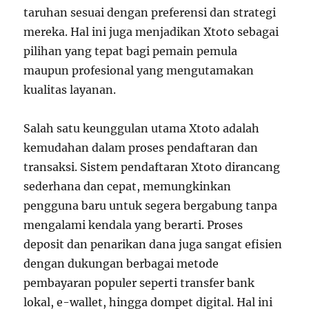
taruhan sesuai dengan preferensi dan strategi
mereka. Hal ini juga menjadikan Xtoto sebagai
pilihan yang tepat bagi pemain pemula
maupun profesional yang mengutamakan
kualitas layanan.
Salah satu keunggulan utama Xtoto adalah
kemudahan dalam proses pendaftaran dan
transaksi. Sistem pendaftaran Xtoto dirancang
sederhana dan cepat, memungkinkan
pengguna baru untuk segera bergabung tanpa
mengalami kendala yang berarti. Proses
deposit dan penarikan dana juga sangat efisien
dengan dukungan berbagai metode
pembayaran populer seperti transfer bank
lokal, e-wallet, hingga dompet digital. Hal ini