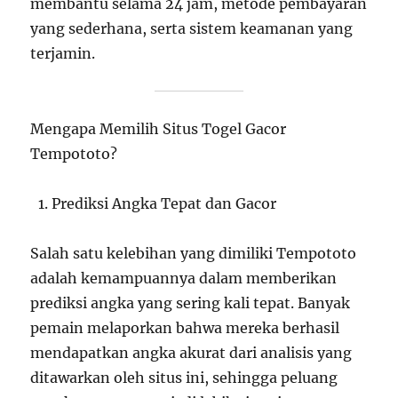
membantu selama 24 jam, metode pembayaran
yang sederhana, serta sistem keamanan yang
terjamin.
Mengapa Memilih Situs Togel Gacor
Tempototo?
Prediksi Angka Tepat dan Gacor
Salah satu kelebihan yang dimiliki Tempototo
adalah kemampuannya dalam memberikan
prediksi angka yang sering kali tepat. Banyak
pemain melaporkan bahwa mereka berhasil
mendapatkan angka akurat dari analisis yang
ditawarkan oleh situs ini, sehingga peluang