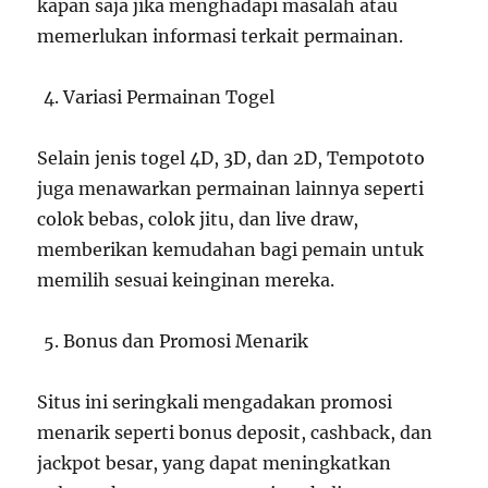
kapan saja jika menghadapi masalah atau
memerlukan informasi terkait permainan.
Variasi Permainan Togel
Selain jenis togel 4D, 3D, dan 2D, Tempototo
juga menawarkan permainan lainnya seperti
colok bebas, colok jitu, dan live draw,
memberikan kemudahan bagi pemain untuk
memilih sesuai keinginan mereka.
Bonus dan Promosi Menarik
Situs ini seringkali mengadakan promosi
menarik seperti bonus deposit, cashback, dan
jackpot besar, yang dapat meningkatkan