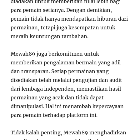
diadakan untuk memberikan nilai lebih bagi
para pemain setianya. Dengan demikian,
pemain tidak hanya mendapatkan hiburan dari
permainan, tetapi juga kesempatan untuk
meraih keuntungan tambahan.
Mewah89 juga berkomitmen untuk
memberikan pengalaman bermain yang adil
dan transparan. Setiap permainan yang
disediakan telah melalui pengujian dan audit
dari lembaga independen, memastikan hasil
permainan yang acak dan tidak dapat
dimanipulasi. Hal ini menambah kepercayaan
para pemain terhadap platform ini.
Tidak kalah penting, Mewah89 menghadirkan