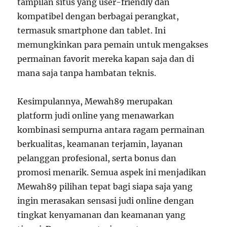
tampilan situs yang user-friendly dan
kompatibel dengan berbagai perangkat,
termasuk smartphone dan tablet. Ini
memungkinkan para pemain untuk mengakses
permainan favorit mereka kapan saja dan di
mana saja tanpa hambatan teknis.
Kesimpulannya, Mewah89 merupakan
platform judi online yang menawarkan
kombinasi sempurna antara ragam permainan
berkualitas, keamanan terjamin, layanan
pelanggan profesional, serta bonus dan
promosi menarik. Semua aspek ini menjadikan
Mewah89 pilihan tepat bagi siapa saja yang
ingin merasakan sensasi judi online dengan
tingkat kenyamanan dan keamanan yang