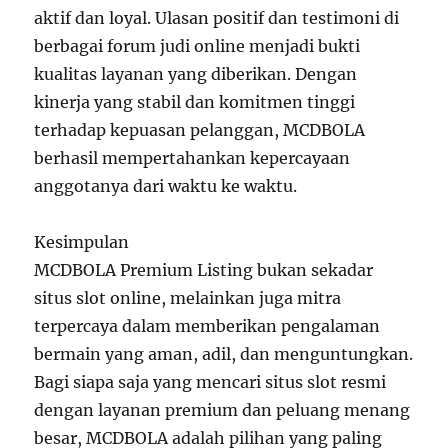
aktif dan loyal. Ulasan positif dan testimoni di
berbagai forum judi online menjadi bukti
kualitas layanan yang diberikan. Dengan
kinerja yang stabil dan komitmen tinggi
terhadap kepuasan pelanggan, MCDBOLA
berhasil mempertahankan kepercayaan
anggotanya dari waktu ke waktu.
Kesimpulan
MCDBOLA Premium Listing bukan sekadar
situs slot online, melainkan juga mitra
terpercaya dalam memberikan pengalaman
bermain yang aman, adil, dan menguntungkan.
Bagi siapa saja yang mencari situs slot resmi
dengan layanan premium dan peluang menang
besar, MCDBOLA adalah pilihan yang paling