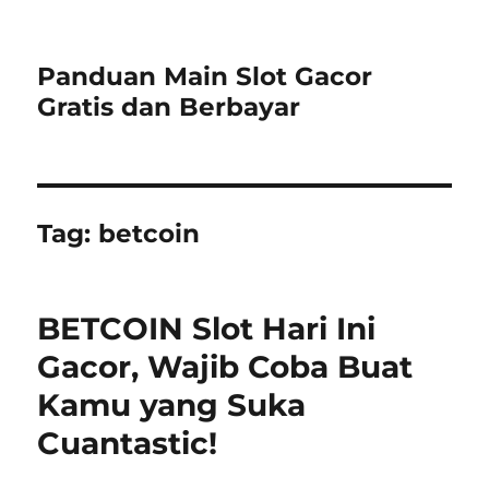
Panduan Main Slot Gacor
Gratis dan Berbayar
Tag:
betcoin
BETCOIN Slot Hari Ini
Gacor, Wajib Coba Buat
Kamu yang Suka
Cuantastic!