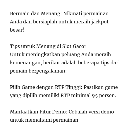
Bermain dan Menang: Nikmati permainan
Anda dan bersiaplah untuk meraih jackpot
besar!
Tips untuk Menang di Slot Gacor
Untuk meningkatkan peluang Anda meraih
kemenangan, berikut adalah beberapa tips dari
pemain berpengalaman:
Pilih Game dengan RTP Tinggi: Pastikan game
yang dipilih memiliki RTP minimal 95 persen.
Manfaatkan Fitur Demo: Cobalah versi demo
untuk memahami permainan.