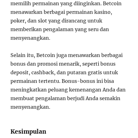
memilih permainan yang diinginkan. Betcoin
menawarkan berbagai permainan kasino,
poker, dan slot yang dirancang untuk
memberikan pengalaman yang seru dan
menyenangkan.
Selain itu, Betcoin juga menawarkan berbagai
bonus dan promosi menarik, seperti bonus
deposit, cashback, dan putaran gratis untuk
permainan tertentu. Bonus-bonus ini bisa
meningkatkan peluang kemenangan Anda dan
membuat pengalaman berjudi Anda semakin
menyenangkan.
Kesimpulan