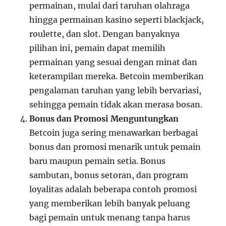
permainan, mulai dari taruhan olahraga
hingga permainan kasino seperti blackjack,
roulette, dan slot. Dengan banyaknya
pilihan ini, pemain dapat memilih
permainan yang sesuai dengan minat dan
keterampilan mereka. Betcoin memberikan
pengalaman taruhan yang lebih bervariasi,
sehingga pemain tidak akan merasa bosan.
Bonus dan Promosi Menguntungkan
Betcoin juga sering menawarkan berbagai
bonus dan promosi menarik untuk pemain
baru maupun pemain setia. Bonus
sambutan, bonus setoran, dan program
loyalitas adalah beberapa contoh promosi
yang memberikan lebih banyak peluang
bagi pemain untuk menang tanpa harus