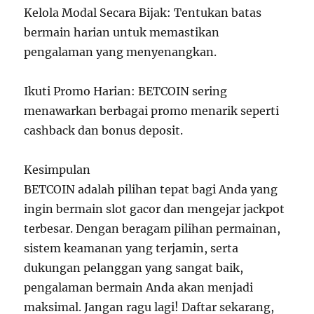
Kelola Modal Secara Bijak: Tentukan batas
bermain harian untuk memastikan
pengalaman yang menyenangkan.
Ikuti Promo Harian: BETCOIN sering
menawarkan berbagai promo menarik seperti
cashback dan bonus deposit.
Kesimpulan
BETCOIN adalah pilihan tepat bagi Anda yang
ingin bermain slot gacor dan mengejar jackpot
terbesar. Dengan beragam pilihan permainan,
sistem keamanan yang terjamin, serta
dukungan pelanggan yang sangat baik,
pengalaman bermain Anda akan menjadi
maksimal. Jangan ragu lagi! Daftar sekarang,