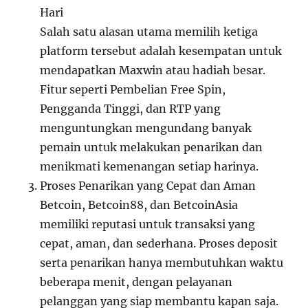
Hari
Salah satu alasan utama memilih ketiga
platform tersebut adalah kesempatan untuk
mendapatkan Maxwin atau hadiah besar.
Fitur seperti Pembelian Free Spin,
Pengganda Tinggi, dan RTP yang
menguntungkan mengundang banyak
pemain untuk melakukan penarikan dan
menikmati kemenangan setiap harinya.
Proses Penarikan yang Cepat dan Aman
Betcoin, Betcoin88, dan BetcoinAsia
memiliki reputasi untuk transaksi yang
cepat, aman, dan sederhana. Proses deposit
serta penarikan hanya membutuhkan waktu
beberapa menit, dengan pelayanan
pelanggan yang siap membantu kapan saja.