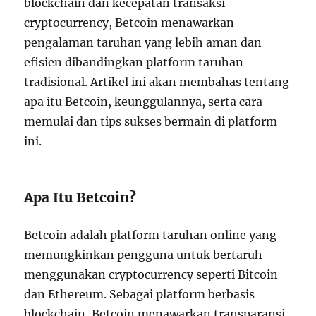
blockchain dan kecepatan transaksi
cryptocurrency, Betcoin menawarkan
pengalaman taruhan yang lebih aman dan
efisien dibandingkan platform taruhan
tradisional. Artikel ini akan membahas tentang
apa itu Betcoin, keunggulannya, serta cara
memulai dan tips sukses bermain di platform
ini.
Apa Itu Betcoin?
Betcoin adalah platform taruhan online yang
memungkinkan pengguna untuk bertaruh
menggunakan cryptocurrency seperti Bitcoin
dan Ethereum. Sebagai platform berbasis
blockchain, Betcoin menawarkan transparansi