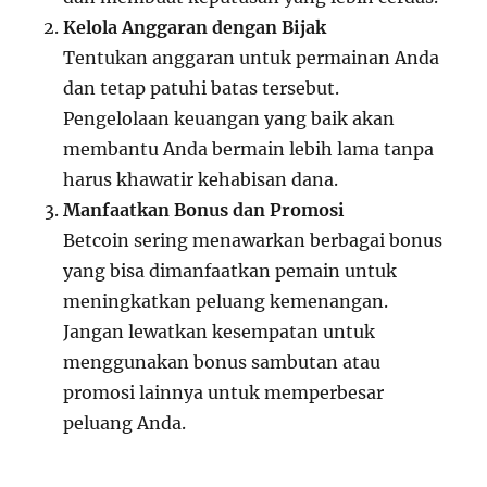
Kelola Anggaran dengan Bijak
Tentukan anggaran untuk permainan Anda
dan tetap patuhi batas tersebut.
Pengelolaan keuangan yang baik akan
membantu Anda bermain lebih lama tanpa
harus khawatir kehabisan dana.
Manfaatkan Bonus dan Promosi
Betcoin sering menawarkan berbagai bonus
yang bisa dimanfaatkan pemain untuk
meningkatkan peluang kemenangan.
Jangan lewatkan kesempatan untuk
menggunakan bonus sambutan atau
promosi lainnya untuk memperbesar
peluang Anda.