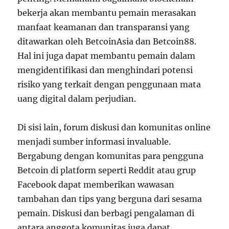
bekerja akan membantu pemain merasakan
manfaat keamanan dan transparansi yang
ditawarkan oleh BetcoinAsia dan Betcoin88.
Hal ini juga dapat membantu pemain dalam
mengidentifikasi dan menghindari potensi
risiko yang terkait dengan penggunaan mata
uang digital dalam perjudian.
Di sisi lain, forum diskusi dan komunitas online
menjadi sumber informasi invaluable.
Bergabung dengan komunitas para pengguna
Betcoin di platform seperti Reddit atau grup
Facebook dapat memberikan wawasan
tambahan dan tips yang berguna dari sesama
pemain. Diskusi dan berbagi pengalaman di
antara anggota komunitas juga dapat