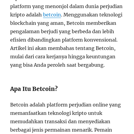
platform yang menonjol dalam dunia perjudian
kripto adalah
betcoin
. Menggunakan teknologi
blockchain yang aman, Betcoin memberikan
pengalaman berjudi yang berbeda dan lebih
efisien dibandingkan platform konvensional.
Artikel ini akan membahas tentang Betcoin,
mulai dari cara kerjanya hingga keuntungan
yang bisa Anda peroleh saat bergabung.
Apa Itu Betcoin?
Betcoin adalah platform perjudian online yang
memanfaatkan teknologi kripto untuk
memudahkan transaksi dan menyediakan
berbagai jenis permainan menarik. Pemain