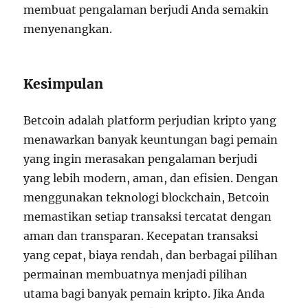
membuat pengalaman berjudi Anda semakin
menyenangkan.
Kesimpulan
Betcoin adalah platform perjudian kripto yang
menawarkan banyak keuntungan bagi pemain
yang ingin merasakan pengalaman berjudi
yang lebih modern, aman, dan efisien. Dengan
menggunakan teknologi blockchain, Betcoin
memastikan setiap transaksi tercatat dengan
aman dan transparan. Kecepatan transaksi
yang cepat, biaya rendah, dan berbagai pilihan
permainan membuatnya menjadi pilihan
utama bagi banyak pemain kripto. Jika Anda