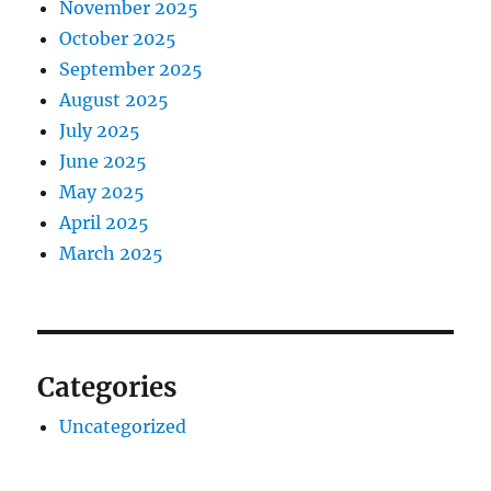
November 2025
October 2025
September 2025
August 2025
July 2025
June 2025
May 2025
April 2025
March 2025
Categories
Uncategorized