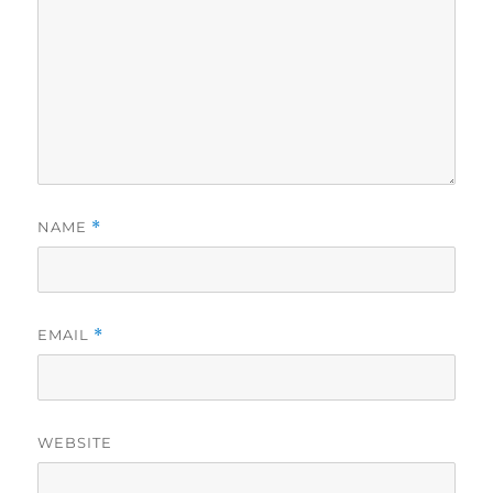
NAME
*
EMAIL
*
WEBSITE