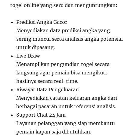
togel online yang seru dan menguntungkan:
Prediksi Angka Gacor
Menyediakan data prediksi angka yang
sering muncul serta analisis angka potensial
untuk dipasang.
Live Draw
Menampilkan pengundian togel secara
langsung agar pemain bisa mengikuti
hasilnya secara real-time.
Riwayat Data Pengeluaran
Menyediakan catatan keluaran angka dari
berbagai pasaran untuk referensi analisis.
Support Chat 24 Jam
Layanan pelanggan yang siap membantu
pemain kapan saja dibutuhkan.