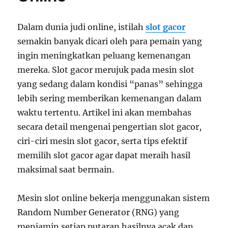
Dalam dunia judi online, istilah
slot gacor
semakin banyak dicari oleh para pemain yang
ingin meningkatkan peluang kemenangan
mereka. Slot gacor merujuk pada mesin slot
yang sedang dalam kondisi “panas” sehingga
lebih sering memberikan kemenangan dalam
waktu tertentu. Artikel ini akan membahas
secara detail mengenai pengertian slot gacor,
ciri-ciri mesin slot gacor, serta tips efektif
memilih slot gacor agar dapat meraih hasil
maksimal saat bermain.
Mesin slot online bekerja menggunakan sistem
Random Number Generator (RNG) yang
menjamin setiap putaran hasilnya acak dan