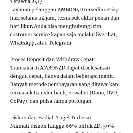
Tersedia 24/7
Layanan pelanggan AMBON4D tersedia setiap
hari selama 24 jam, termasuk akhir pekan dan
hari libur. Anda bisa menghubungi tim
customer service kapan saja melalui live chat,
WhatsApp, atau Telegram.
Proses Deposit dan Withdraw Cepat
Transaksi di AMBON4D dapat diselesaikan
dengan cepat, hanya dalam beberapa menit.
Banyak metode pembayaran yang ditawarkan,
termasuk transfer bank, e-wallet (Dana, OVO,
GoPay), dan pulsa tanpa potongan.
Diskon dan Hadiah Togel Terbesar
Nikmati diskon hingga 66% untuk 4D, 59%