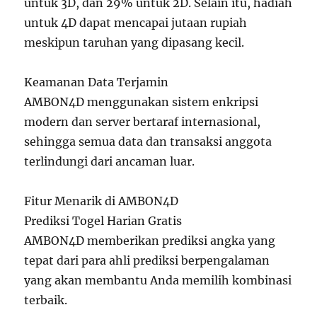
untuk 3D, dan 29% untuk 2D. Selain itu, hadiah
untuk 4D dapat mencapai jutaan rupiah
meskipun taruhan yang dipasang kecil.
Keamanan Data Terjamin
AMBON4D menggunakan sistem enkripsi
modern dan server bertaraf internasional,
sehingga semua data dan transaksi anggota
terlindungi dari ancaman luar.
Fitur Menarik di AMBON4D
Prediksi Togel Harian Gratis
AMBON4D memberikan prediksi angka yang
tepat dari para ahli prediksi berpengalaman
yang akan membantu Anda memilih kombinasi
terbaik.