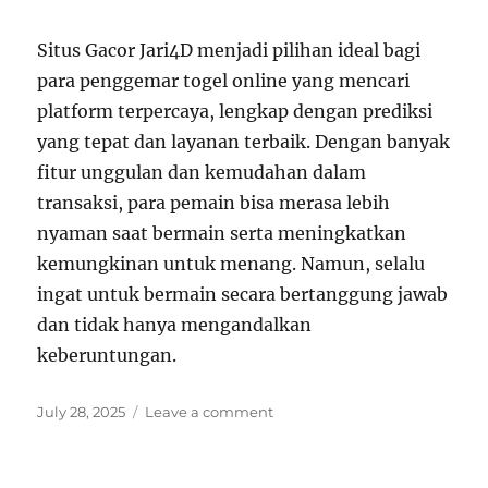
Situs Gacor Jari4D menjadi pilihan ideal bagi
para penggemar togel online yang mencari
platform terpercaya, lengkap dengan prediksi
yang tepat dan layanan terbaik. Dengan banyak
fitur unggulan dan kemudahan dalam
transaksi, para pemain bisa merasa lebih
nyaman saat bermain serta meningkatkan
kemungkinan untuk menang. Namun, selalu
ingat untuk bermain secara bertanggung jawab
dan tidak hanya mengandalkan
keberuntungan.
Posted
on
July 28, 2025
Leave a comment
on
Pandangan
Ahli
tentang