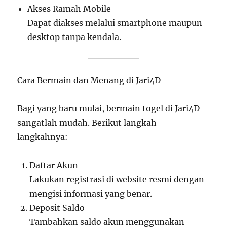
Akses Ramah Mobile
Dapat diakses melalui smartphone maupun
desktop tanpa kendala.
Cara Bermain dan Menang di Jari4D
Bagi yang baru mulai, bermain togel di Jari4D
sangatlah mudah. Berikut langkah-
langkahnya:
Daftar Akun
Lakukan registrasi di website resmi dengan
mengisi informasi yang benar.
Deposit Saldo
Tambahkan saldo akun menggunakan