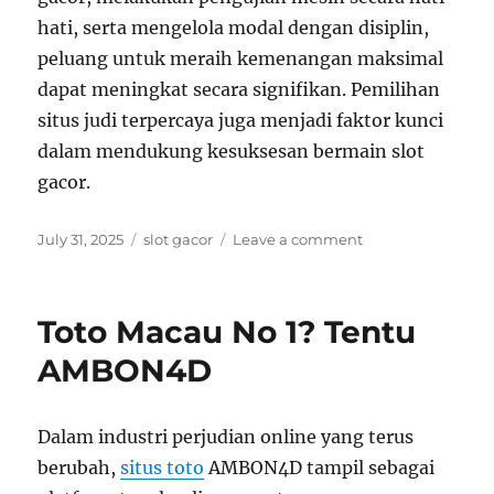
hati, serta mengelola modal dengan disiplin,
peluang untuk meraih kemenangan maksimal
dapat meningkat secara signifikan. Pemilihan
situs judi terpercaya juga menjadi faktor kunci
dalam mendukung kesuksesan bermain slot
gacor.
Posted
Tags
on
July 31, 2025
slot gacor
Leave a comment
on
Cara
Efektif
Mengenal
Toto Macau No 1? Tentu
dan
Memilih
AMBON4D
Slot
Gacor
untuk
Dalam industri perjudian online yang terus
Meningkatkan
berubah,
situs toto
AMBON4D tampil sebagai
Peluang
Menang