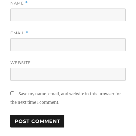
NAME
*
EMAIL
*
WEBSITE
Save my name, email, and website in this browser for
the next time I comment.