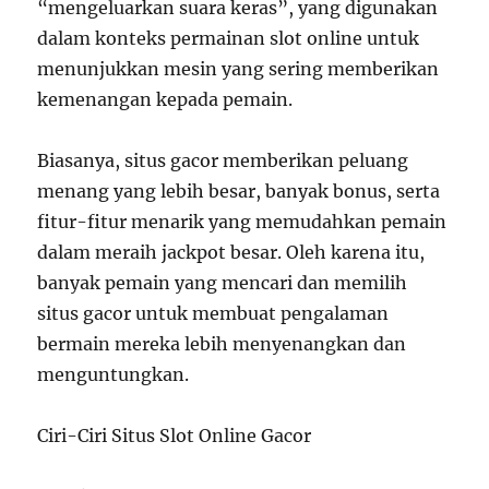
“mengeluarkan suara keras”, yang digunakan
dalam konteks permainan slot online untuk
menunjukkan mesin yang sering memberikan
kemenangan kepada pemain.
Biasanya, situs gacor memberikan peluang
menang yang lebih besar, banyak bonus, serta
fitur-fitur menarik yang memudahkan pemain
dalam meraih jackpot besar. Oleh karena itu,
banyak pemain yang mencari dan memilih
situs gacor untuk membuat pengalaman
bermain mereka lebih menyenangkan dan
menguntungkan.
Ciri-Ciri Situs Slot Online Gacor