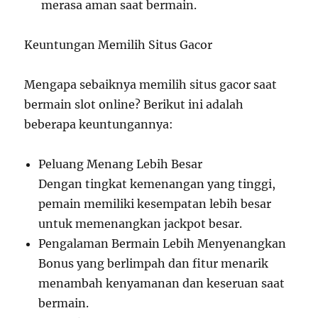
merasa aman saat bermain.
Keuntungan Memilih Situs Gacor
Mengapa sebaiknya memilih situs gacor saat
bermain slot online? Berikut ini adalah
beberapa keuntungannya:
Peluang Menang Lebih Besar
Dengan tingkat kemenangan yang tinggi,
pemain memiliki kesempatan lebih besar
untuk memenangkan jackpot besar.
Pengalaman Bermain Lebih Menyenangkan
Bonus yang berlimpah dan fitur menarik
menambah kenyamanan dan keseruan saat
bermain.