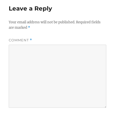
Leave a Reply
Your email address will not be published.
Required fields
are marked
*
COMMENT
*