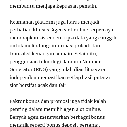
membantu menjaga kepuasan pemain.
Keamanan platform juga harus menjadi
perhatian khusus. Agen slot online terpercaya
menerapkan sistem enkripsi data yang canggih
untuk melindungi informasi pribadi dan
transaksi keuangan pemain. Selain itu,
penggunaan teknologi Random Number
Generator (RNG) yang telah diaudit secara
independen memastikan setiap hasil putaran
slot bersifat acak dan fair.
Faktor bonus dan promosi juga tidak kalah
penting dalam memilih agen slot online.
Banyak agen menawarkan berbagai bonus
menarik seperti bonus deposit pertama,