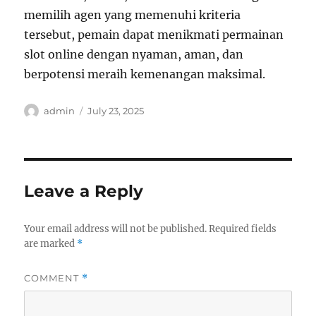
memilih agen yang memenuhi kriteria
tersebut, pemain dapat menikmati permainan
slot online dengan nyaman, aman, dan
berpotensi meraih kemenangan maksimal.
Author
Posted
admin
July 23, 2025
on
Leave a Reply
Your email address will not be published.
Required fields
are marked
*
COMMENT
*