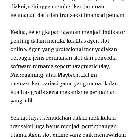
diakui, sehingga memberikan jaminan
keamanan data dan transaksi finansial pemain.
Kedua, kelengkapan layanan menjadi indikator
penting dalam menilai kualitas agen slot
online. Agen yang profesional menyediakan
berbagai jenis permainan slot dari penyedia
software ternama seperti Pragmatic Play,
Microgaming, atau Playtech. Hal ini
memastikan variasi game yang menarik dan
kualitas grafis serta mekanisme permainan
yang adil.
Selanjutnya, kemudahan dalam melakukan
transaksi juga harus menjadi pertimbangan
utama. Agen slot online yang baik menawarkan