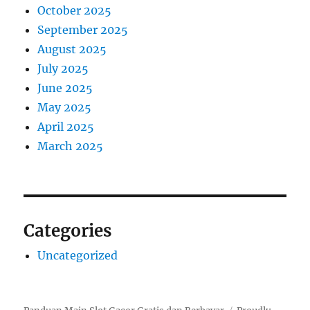
October 2025
September 2025
August 2025
July 2025
June 2025
May 2025
April 2025
March 2025
Categories
Uncategorized