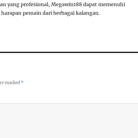
gan yang profesional, Megawin188 dapat memenuhi
 harapan pemain dari berbagai kalangan.
 are marked
*