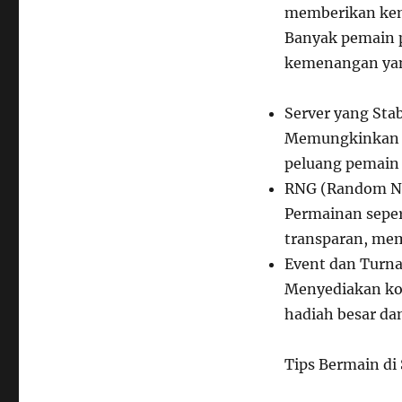
memberikan kem
Banyak pemain 
kemenangan yan
Server yang Sta
Memungkinkan p
peluang pemain
RNG (Random Nu
Permainan seper
transparan, mem
Event dan Turn
Menyediakan ko
hadiah besar d
Tips Bermain di