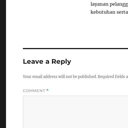
layanan pelang
kebutuhan serta
Leave a Reply
Your email address will not be published.
Required fields
COMMENT
*