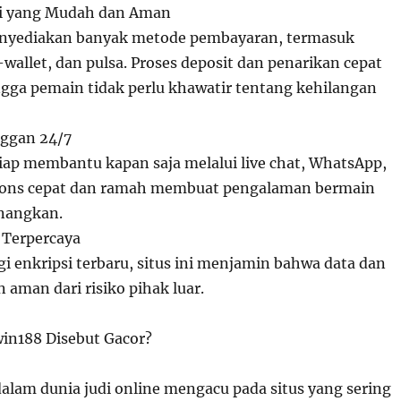
si yang Mudah dan Aman
yediakan banyak metode pembayaran, termasuk
-wallet, dan pulsa. Proses deposit dan penarikan cepat
gga pemain tidak perlu khawatir tentang kehilangan
ggan 24/7
ap membantu kapan saja melalui live chat, WhatsApp,
spons cepat dan ramah membuat pengalaman bermain
nangkan.
Terpercaya
i enkripsi terbaru, situs ini menjamin bahwa data dan
 aman dari risiko pihak luar.
n188 Disebut Gacor?
dalam dunia judi online mengacu pada situs yang sering