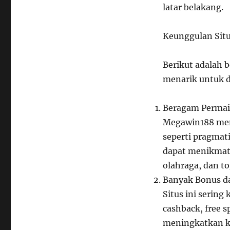
latar belakang.
Keunggulan Sit
Berikut adalah 
menarik untuk 
Beragam Permai
Megawin188 meny
seperti pragmati
dapat menikmati
olahraga, dan to
Banyak Bonus d
Situs ini sering
cashback, free 
meningkatkan 