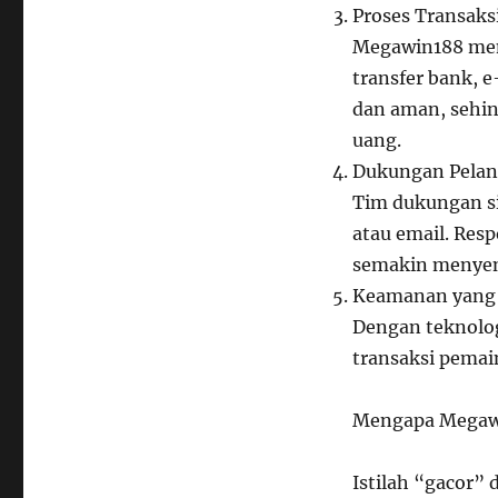
Proses Transak
Megawin188 men
transfer bank, e
dan aman, sehin
uang.
Dukungan Pelan
Tim dukungan si
atau email. Re
semakin menye
Keamanan yang 
Dengan teknolog
transaksi pemain
Mengapa Megawi
Istilah “gacor” 