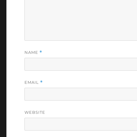
NAME
*
EMAIL
*
WEBSITE