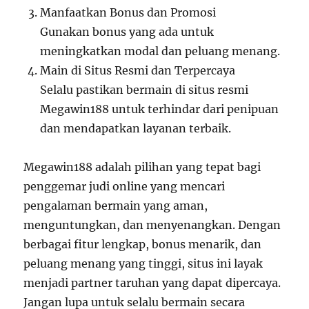
Manfaatkan Bonus dan Promosi
Gunakan bonus yang ada untuk
meningkatkan modal dan peluang menang.
Main di Situs Resmi dan Terpercaya
Selalu pastikan bermain di situs resmi
Megawin188 untuk terhindar dari penipuan
dan mendapatkan layanan terbaik.
Megawin188 adalah pilihan yang tepat bagi
penggemar judi online yang mencari
pengalaman bermain yang aman,
menguntungkan, dan menyenangkan. Dengan
berbagai fitur lengkap, bonus menarik, dan
peluang menang yang tinggi, situs ini layak
menjadi partner taruhan yang dapat dipercaya.
Jangan lupa untuk selalu bermain secara