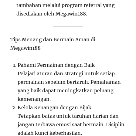
tambahan melalui program referral yang
disediakan oleh Megawin188.
Tips Menang dan Bermain Aman di
Megawin188
Pahami Permainan dengan Baik
Pelajari aturan dan strategi untuk setiap
permainan sebelum bertaruh. Pemahaman
yang baik dapat meningkatkan peluang
kemenangan.
Kelola Keuangan dengan Bijak
Tetapkan batas untuk taruhan harian dan
jangan terbawa emosi saat bermain. Disiplin
adalah kunci keberhasilan.