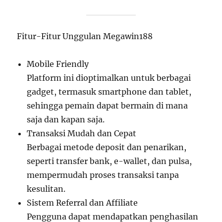
Fitur-Fitur Unggulan Megawin188
Mobile Friendly
Platform ini dioptimalkan untuk berbagai
gadget, termasuk smartphone dan tablet,
sehingga pemain dapat bermain di mana
saja dan kapan saja.
Transaksi Mudah dan Cepat
Berbagai metode deposit dan penarikan,
seperti transfer bank, e-wallet, dan pulsa,
mempermudah proses transaksi tanpa
kesulitan.
Sistem Referral dan Affiliate
Pengguna dapat mendapatkan penghasilan