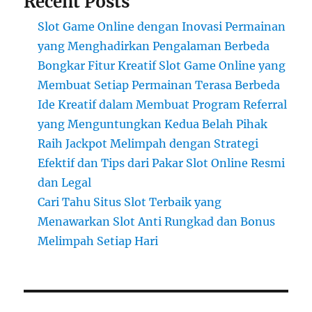
Recent Posts
Slot Game Online dengan Inovasi Permainan
yang Menghadirkan Pengalaman Berbeda
Bongkar Fitur Kreatif Slot Game Online yang
Membuat Setiap Permainan Terasa Berbeda
Ide Kreatif dalam Membuat Program Referral
yang Menguntungkan Kedua Belah Pihak
Raih Jackpot Melimpah dengan Strategi
Efektif dan Tips dari Pakar Slot Online Resmi
dan Legal
Cari Tahu Situs Slot Terbaik yang
Menawarkan Slot Anti Rungkad dan Bonus
Melimpah Setiap Hari