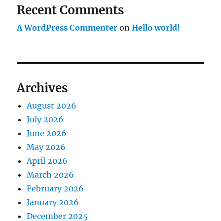
Recent Comments
A WordPress Commenter
on
Hello world!
Archives
August 2026
July 2026
June 2026
May 2026
April 2026
March 2026
February 2026
January 2026
December 2025