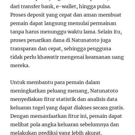
dari transfer bank, e-wallet, hingga pulsa.
Proses deposit yang cepat dan aman membuat
pemain dapat langsung memulai permainan
tanpa harus menunggu waktu lama. Selain itu,
proses penarikan dana di Natunatoto juga
transparan dan cepat, sehingga pengguna
tidak perlu khawatir mengenai keamanan uang
mereka.
Untuk membantu para pemain dalam
meningkatkan peluang menang, Natunatoto
menyediakan fitur statistik dan analisis data
keluaran togel yang dapat diakses secara gratis.
Dengan memanfaatkan fitur ini, pemain dapat
melihat pola angka keluaran sebelumnya dan
melakukan prediksi yang lebih akurat.