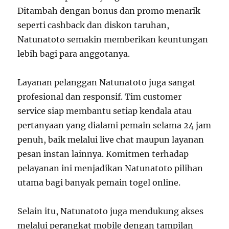
Ditambah dengan bonus dan promo menarik
seperti cashback dan diskon taruhan,
Natunatoto semakin memberikan keuntungan
lebih bagi para anggotanya.
Layanan pelanggan Natunatoto juga sangat
profesional dan responsif. Tim customer
service siap membantu setiap kendala atau
pertanyaan yang dialami pemain selama 24 jam
penuh, baik melalui live chat maupun layanan
pesan instan lainnya. Komitmen terhadap
pelayanan ini menjadikan Natunatoto pilihan
utama bagi banyak pemain togel online.
Selain itu, Natunatoto juga mendukung akses
melalui perangkat mobile dengan tampilan