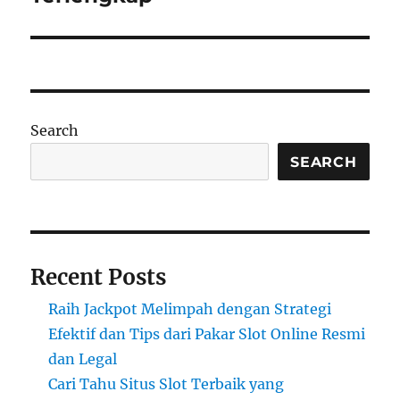
Search
SEARCH
Recent Posts
Raih Jackpot Melimpah dengan Strategi
Efektif dan Tips dari Pakar Slot Online Resmi
dan Legal
Cari Tahu Situs Slot Terbaik yang