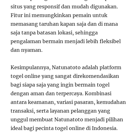
situs yang responsif dan mudah digunakan.
Fitur ini memungkinkan pemain untuk
memasang taruhan kapan saja dan di mana
saja tanpa batasan lokasi, sehingga
pengalaman bermain menjadi lebih fleksibel
dan nyaman.
Kesimpulannya, Natunatoto adalah platform
togel online yang sangat direkomendasikan
bagi siapa saja yang ingin bermain togel
dengan aman dan terpercaya. Kombinasi
antara keamanan, variasi pasaran, kemudahan
transaksi, serta layanan pelanggan yang
unggul membuat Natunatoto menjadi pilihan
ideal bagi pecinta togel online di Indonesia.