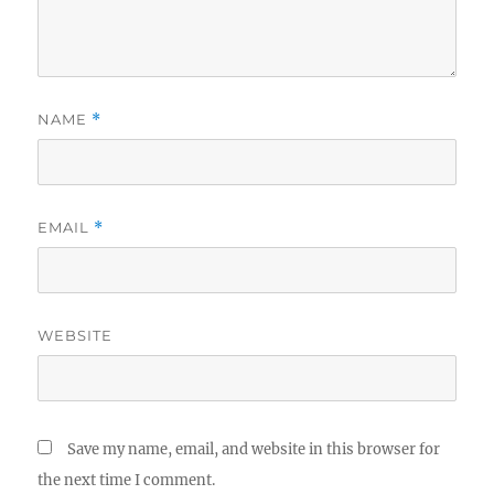
NAME
*
EMAIL
*
WEBSITE
Save my name, email, and website in this browser for
the next time I comment.