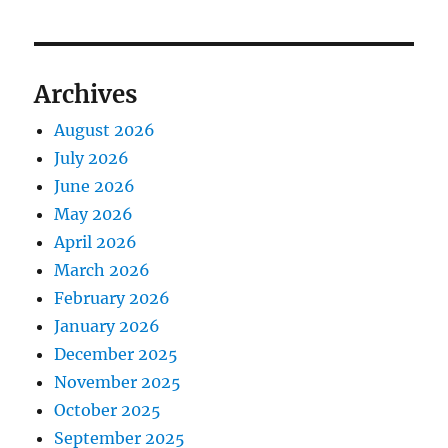
Archives
August 2026
July 2026
June 2026
May 2026
April 2026
March 2026
February 2026
January 2026
December 2025
November 2025
October 2025
September 2025