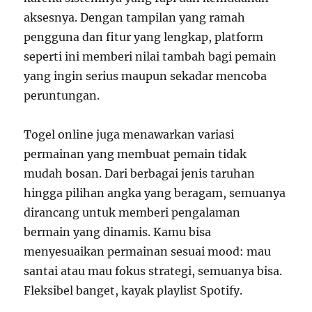
aksesnya. Dengan tampilan yang ramah
pengguna dan fitur yang lengkap, platform
seperti ini memberi nilai tambah bagi pemain
yang ingin serius maupun sekadar mencoba
peruntungan.
Togel online juga menawarkan variasi
permainan yang membuat pemain tidak
mudah bosan. Dari berbagai jenis taruhan
hingga pilihan angka yang beragam, semuanya
dirancang untuk memberi pengalaman
bermain yang dinamis. Kamu bisa
menyesuaikan permainan sesuai mood: mau
santai atau mau fokus strategi, semuanya bisa.
Fleksibel banget, kayak playlist Spotify.