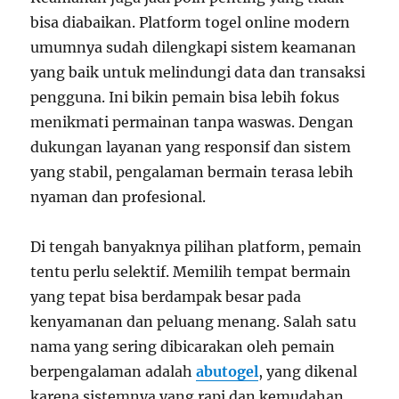
bisa diabaikan. Platform togel online modern
umumnya sudah dilengkapi sistem keamanan
yang baik untuk melindungi data dan transaksi
pengguna. Ini bikin pemain bisa lebih fokus
menikmati permainan tanpa waswas. Dengan
dukungan layanan yang responsif dan sistem
yang stabil, pengalaman bermain terasa lebih
nyaman dan profesional.
Di tengah banyaknya pilihan platform, pemain
tentu perlu selektif. Memilih tempat bermain
yang tepat bisa berdampak besar pada
kenyamanan dan peluang menang. Salah satu
nama yang sering dibicarakan oleh pemain
berpengalaman adalah
abutogel
, yang dikenal
karena sistemnya yang rapi dan kemudahan