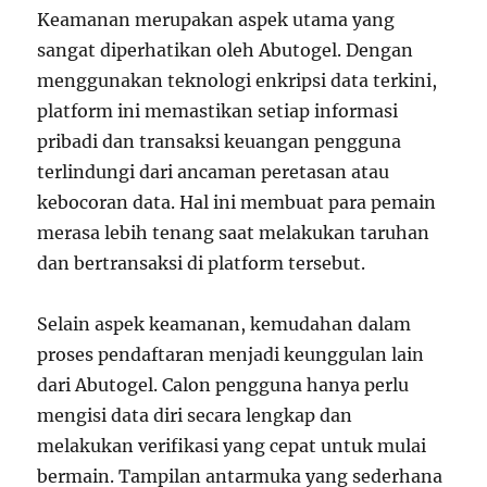
Keamanan merupakan aspek utama yang
sangat diperhatikan oleh Abutogel. Dengan
menggunakan teknologi enkripsi data terkini,
platform ini memastikan setiap informasi
pribadi dan transaksi keuangan pengguna
terlindungi dari ancaman peretasan atau
kebocoran data. Hal ini membuat para pemain
merasa lebih tenang saat melakukan taruhan
dan bertransaksi di platform tersebut.
Selain aspek keamanan, kemudahan dalam
proses pendaftaran menjadi keunggulan lain
dari Abutogel. Calon pengguna hanya perlu
mengisi data diri secara lengkap dan
melakukan verifikasi yang cepat untuk mulai
bermain. Tampilan antarmuka yang sederhana