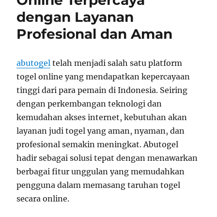
Online Terpercaya
di
dengan Layanan
Permainan
Togel
Profesional dan Aman
Online
abutogel
telah menjadi salah satu platform
togel online yang mendapatkan kepercayaan
tinggi dari para pemain di Indonesia. Seiring
dengan perkembangan teknologi dan
kemudahan akses internet, kebutuhan akan
layanan judi togel yang aman, nyaman, dan
profesional semakin meningkat. Abutogel
hadir sebagai solusi tepat dengan menawarkan
berbagai fitur unggulan yang memudahkan
pengguna dalam memasang taruhan togel
secara online.