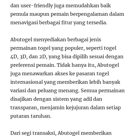
dan user-friendly juga memudahkan baik
pemula maupun pemain berpengalaman dalam
menavigasi berbagai fitur yang tersedia.
Abutogel menyediakan berbagai jenis
permainan togel yang populer, seperti togel
4D, 3D, dan 2D, yang bisa dipilih sesuai dengan
preferensi pemain. Tidak hanya itu, Abutogel
juga menawarkan akses ke pasaran togel
internasional yang memberikan lebih banyak
variasi dan peluang menang. Semua permainan
disajikan dengan sistem yang adil dan
transparan, menjamin kejujuran dalam setiap
putaran taruhan.
Dari segi transaksi, Abutogel memberikan