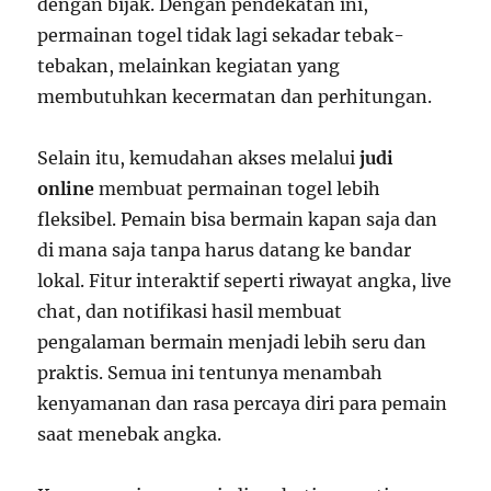
dengan bijak. Dengan pendekatan ini,
permainan togel tidak lagi sekadar tebak-
tebakan, melainkan kegiatan yang
membutuhkan kecermatan dan perhitungan.
Selain itu, kemudahan akses melalui
judi
online
membuat permainan togel lebih
fleksibel. Pemain bisa bermain kapan saja dan
di mana saja tanpa harus datang ke bandar
lokal. Fitur interaktif seperti riwayat angka, live
chat, dan notifikasi hasil membuat
pengalaman bermain menjadi lebih seru dan
praktis. Semua ini tentunya menambah
kenyamanan dan rasa percaya diri para pemain
saat menebak angka.