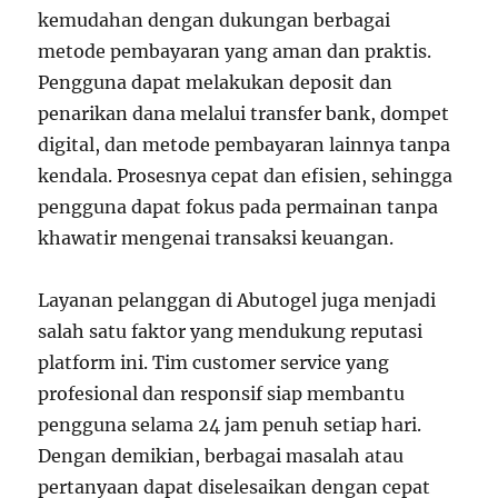
kemudahan dengan dukungan berbagai
metode pembayaran yang aman dan praktis.
Pengguna dapat melakukan deposit dan
penarikan dana melalui transfer bank, dompet
digital, dan metode pembayaran lainnya tanpa
kendala. Prosesnya cepat dan efisien, sehingga
pengguna dapat fokus pada permainan tanpa
khawatir mengenai transaksi keuangan.
Layanan pelanggan di Abutogel juga menjadi
salah satu faktor yang mendukung reputasi
platform ini. Tim customer service yang
profesional dan responsif siap membantu
pengguna selama 24 jam penuh setiap hari.
Dengan demikian, berbagai masalah atau
pertanyaan dapat diselesaikan dengan cepat