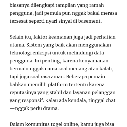
biasanya dilengkapi tampilan yang ramah
pengguna, jadi pemula pun nggak bakal merasa
tersesat seperti nyari sinyal di basement.
Selain itu, faktor keamanan juga jadi perhatian
utama. Sistem yang baik akan menggunakan
teknologi enkripsi untuk melindungi data
pengguna. Ini penting, karena kenyamanan
bermain nggak cuma soal menang atau kalah,
tapi juga soal rasa aman. Beberapa pemain
bahkan memilih platform tertentu karena
reputasinya yang stabil dan layanan pelanggan
yang responsif. Kalau ada kendala, tinggal chat
—nggak perlu drama.
Dalam komunitas togel online, kamu juga bisa