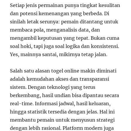
Setiap jenis permainan punya tingkat kesulitan
dan potensi kemenangan yang berbeda. Di
sinilah letak serunya: pemain ditantang untuk
membaca pola, menganalisis data, dan
mengambil keputusan yang tepat. Bukan cuma
soal hoki, tapi juga soal logika dan konsistensi.
Yes, mainnya santai, mikirnya tetap jalan.
Salah satu alasan togel online makin diminati
adalah kemudahan akses dan transparansi
sistem. Dengan teknologi yang terus
berkembang, hasil undian bisa dipantau secara
real-time. Informasi jadwal, hasil keluaran,
hingga statistik tersedia dengan jelas. Hal ini
membantu pemain untuk menyusun strategi
dengan lebih rasional. Platform modern juga