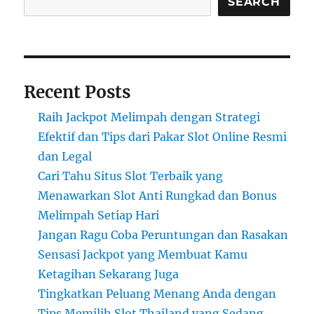
SEARCH
Recent Posts
Raih Jackpot Melimpah dengan Strategi
Efektif dan Tips dari Pakar Slot Online Resmi
dan Legal
Cari Tahu Situs Slot Terbaik yang
Menawarkan Slot Anti Rungkad dan Bonus
Melimpah Setiap Hari
Jangan Ragu Coba Peruntungan dan Rasakan
Sensasi Jackpot yang Membuat Kamu
Ketagihan Sekarang Juga
Tingkatkan Peluang Menang Anda dengan
Tips Memilih Slot Thailand yang Sedang