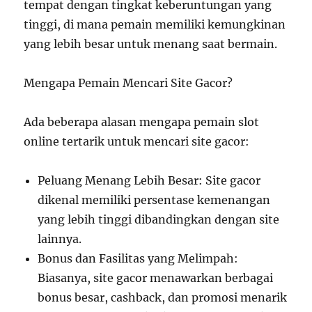
tempat dengan tingkat keberuntungan yang
tinggi, di mana pemain memiliki kemungkinan
yang lebih besar untuk menang saat bermain.
Mengapa Pemain Mencari Site Gacor?
Ada beberapa alasan mengapa pemain slot
online tertarik untuk mencari site gacor:
Peluang Menang Lebih Besar: Site gacor
dikenal memiliki persentase kemenangan
yang lebih tinggi dibandingkan dengan site
lainnya.
Bonus dan Fasilitas yang Melimpah:
Biasanya, site gacor menawarkan berbagai
bonus besar, cashback, dan promosi menarik