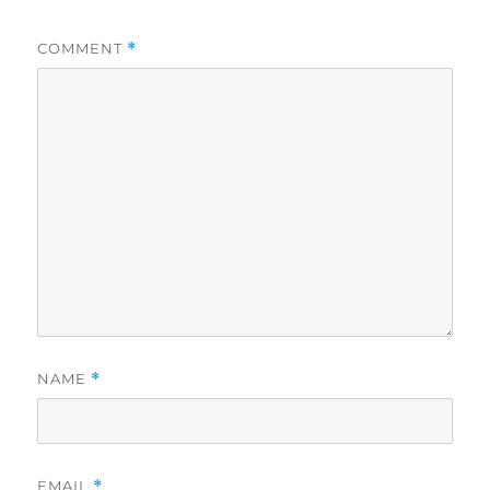
COMMENT
*
NAME
*
EMAIL
*