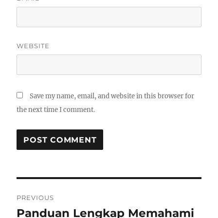
WEBSITE
Save my name, email, and website in this browser for
the next time I comment.
Post
PREVIOUS
navigation
Panduan Lengkap Memahami
Previous