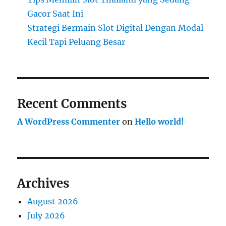
Gacor Saat Ini
Strategi Bermain Slot Digital Dengan Modal
Kecil Tapi Peluang Besar
Recent Comments
A WordPress Commenter
on
Hello world!
Archives
August 2026
July 2026