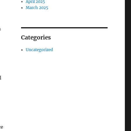
April 2025
March 2025
n
Categories
Uncategorized
l
ce