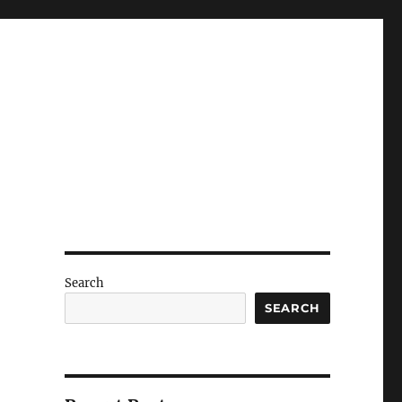
Search
SEARCH