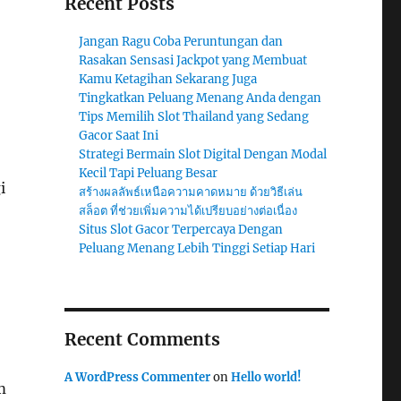
Recent Posts
Jangan Ragu Coba Peruntungan dan
Rasakan Sensasi Jackpot yang Membuat
Kamu Ketagihan Sekarang Juga
Tingkatkan Peluang Menang Anda dengan
Tips Memilih Slot Thailand yang Sedang
Gacor Saat Ini
Strategi Bermain Slot Digital Dengan Modal
Kecil Tapi Peluang Besar
i
สร้างผลลัพธ์เหนือความคาดหมาย ด้วยวิธีเล่น
สล็อต ที่ช่วยเพิ่มความได้เปรียบอย่างต่อเนื่อง
Situs Slot Gacor Terpercaya Dengan
Peluang Menang Lebih Tinggi Setiap Hari
Recent Comments
A WordPress Commenter
on
Hello world!
m