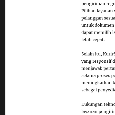
pengiriman regu
Pilihan layanan
pelanggan sesua
untuk dokumen p
dapat memilih 
lebih cepat.
Selain itu, Kur
yang responsif 
menjawab perta
selama proses p
meningkatkan k
sebagai penyedia
Dukungan tekno
layanan pengiri