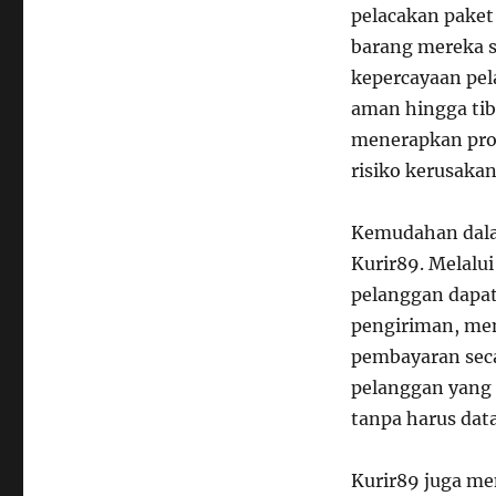
pelacakan paket
barang mereka s
kepercayaan pe
aman hingga tiba
menerapkan prot
risiko kerusaka
Kemudahan dalam
Kurir89. Melalui
pelanggan dapa
pengiriman, mem
pembayaran seca
pelanggan yang
tanpa harus data
Kurir89 juga me