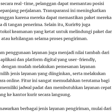
 secara real-time, pelanggan dapat memantau posisi
epanjang perjalanan. Transparansi ini meningkatkan
langgan karena mereka dapat memastikan paket mereka
 di tangan penerima. Selain itu, Kurir89 juga
okol keamanan yang ketat untuk melindungi paket dar
n atau kehilangan selama proses pengiriman.
 penggunaan layanan juga menjadi nilai tambah dari
 aplikasi dan platform digital yang user-friendly,
t dengan mudah melakukan pemesanan layanan
ilih jenis layanan yang diinginkan, serta melakukan
ra online. Fitur ini sangat memudahkan terutama bagi
 memiliki jadwal padat dan membutuhkan layanan cepat
ng ke kantor kurir secara langsung.
nawarkan berbagai jenis layanan pengiriman, mulai dari