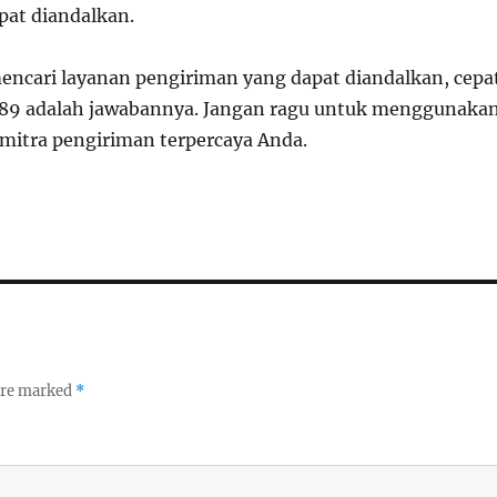
pat diandalkan.
mencari layanan pengiriman yang dapat diandalkan, cepa
r89 adalah jawabannya. Jangan ragu untuk menggunaka
 mitra pengiriman terpercaya Anda.
 are marked
*