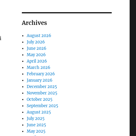
Archives
August 2026
i
July 2026
June 2026
May 2026
April 2026
March 2026
February 2026
January 2026
December 2025
November 2025
October 2025
September 2025
August 2025
July 2025
June 2025
May 2025