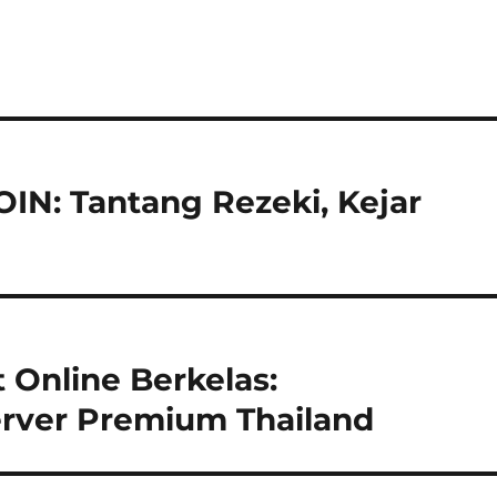
OIN: Tantang Rezeki, Kejar
t Online Berkelas:
ver Premium Thailand