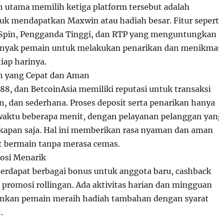
an utama memilih ketiga platform tersebut adalah
k mendapatkan Maxwin atau hadiah besar. Fitur sepert
 Spin, Pengganda Tinggi, dan RTP yang menguntungkan
yak pemain untuk melakukan penarikan dan menikma
ap harinya.
n yang Cepat dan Aman
88, dan BetcoinAsia memiliki reputasi untuk transaksi
n, dan sederhana. Proses deposit serta penarikan hanya
ktu beberapa menit, dengan pelayanan pelanggan yan
apan saja. Hal ini memberikan rasa nyaman dan aman
t bermain tanpa merasa cemas.
osi Menarik
 terdapat berbagai bonus untuk anggota baru, cashback
 promosi rollingan. Ada aktivitas harian dan mingguan
kan pemain meraih hadiah tambahan dengan syarat
.