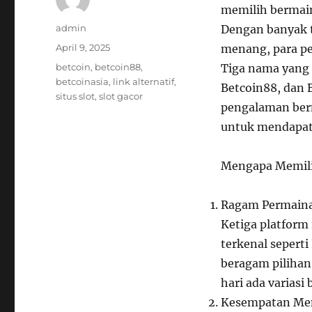
memilih bermain
Author
admin
Dengan banyak t
Posted
April 9, 2025
menang, para pe
on
Tags
betcoin
,
betcoin88
,
Tiga nama yang 
betcoinasia
,
link alternatif
,
Betcoin88, dan 
situs slot
,
slot gacor
pengalaman ber
untuk mendapatk
Mengapa Memilih
Ragam Permaina
Ketiga platform 
terkenal seperti
beragam pilihan 
hari ada variasi
Kesempatan Men