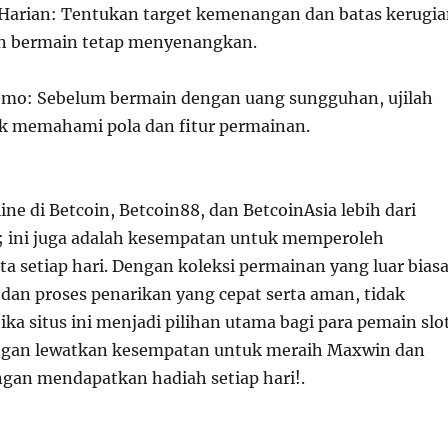
Harian: Tentukan target kemenangan dan batas kerugi
n bermain tetap menyenangkan.
emo: Sebelum bermain dengan uang sungguhan, ujilah
k memahami pola dan fitur permainan.
ine di Betcoin, Betcoin88, dan BetcoinAsia lebih dari
; ini juga adalah kesempatan untuk memperoleh
a setiap hari. Dengan koleksi permainan yang luar biasa
dan proses penarikan yang cepat serta aman, tidak
ka situs ini menjadi pilihan utama bagi para pemain slo
angan lewatkan kesempatan untuk meraih Maxwin dan
gan mendapatkan hadiah setiap hari!.