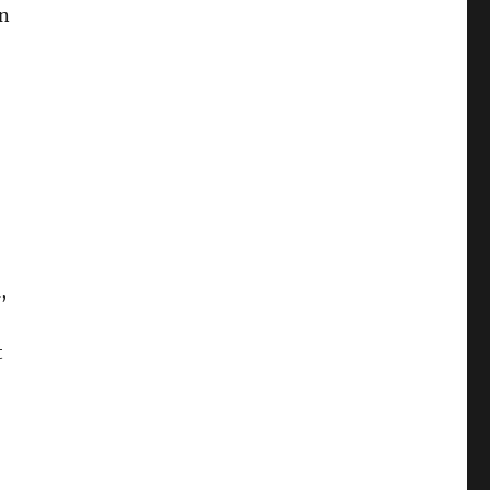
an
,
t