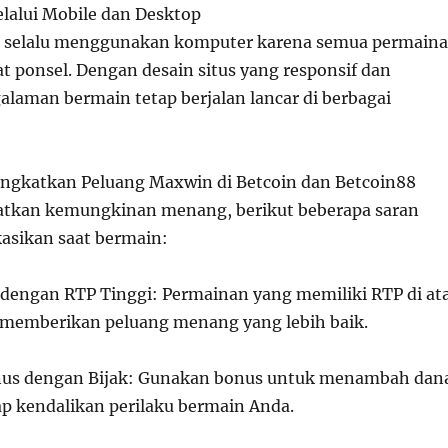
alui Mobile dan Desktop
lu selalu menggunakan komputer karena semua permain
at ponsel. Dengan desain situs yang responsif dan
alaman bermain tetap berjalan lancar di berbagai
ngkatkan Peluang Maxwin di Betcoin dan Betcoin88
tkan kemungkinan menang, berikut beberapa saran
kasikan saat bermain:
 dengan RTP Tinggi: Permainan yang memiliki RTP di at
 memberikan peluang menang yang lebih baik.
us dengan Bijak: Gunakan bonus untuk menambah dan
ap kendalikan perilaku bermain Anda.