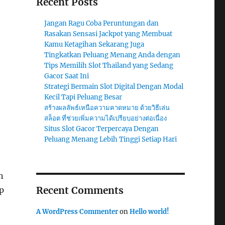
Recent Posts
Jangan Ragu Coba Peruntungan dan
Rasakan Sensasi Jackpot yang Membuat
Kamu Ketagihan Sekarang Juga
Tingkatkan Peluang Menang Anda dengan
Tips Memilih Slot Thailand yang Sedang
Gacor Saat Ini
Strategi Bermain Slot Digital Dengan Modal
Kecil Tapi Peluang Besar
สร้างผลลัพธ์เหนือความคาดหมาย ด้วยวิธีเล่น
สล็อต ที่ช่วยเพิ่มความได้เปรียบอย่างต่อเนื่อง
Situs Slot Gacor Terpercaya Dengan
Peluang Menang Lebih Tinggi Setiap Hari
n
Recent Comments
p
A WordPress Commenter
on
Hello world!