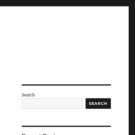
i
Search
SEARCH