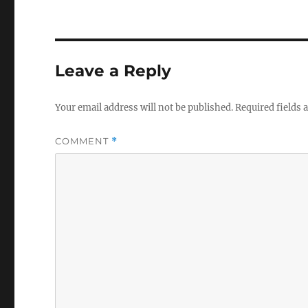
Leave a Reply
Your email address will not be published.
Required fields
COMMENT
*