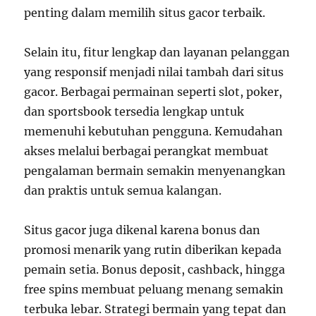
penting dalam memilih situs gacor terbaik.
Selain itu, fitur lengkap dan layanan pelanggan
yang responsif menjadi nilai tambah dari situs
gacor. Berbagai permainan seperti slot, poker,
dan sportsbook tersedia lengkap untuk
memenuhi kebutuhan pengguna. Kemudahan
akses melalui berbagai perangkat membuat
pengalaman bermain semakin menyenangkan
dan praktis untuk semua kalangan.
Situs gacor juga dikenal karena bonus dan
promosi menarik yang rutin diberikan kepada
pemain setia. Bonus deposit, cashback, hingga
free spins membuat peluang menang semakin
terbuka lebar. Strategi bermain yang tepat dan