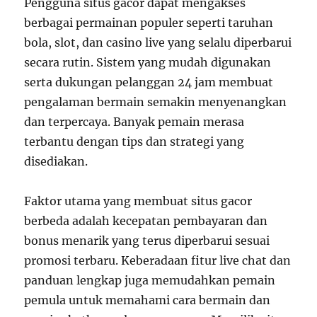
Pengguna situs gacor dapat mengakses
berbagai permainan populer seperti taruhan
bola, slot, dan casino live yang selalu diperbarui
secara rutin. Sistem yang mudah digunakan
serta dukungan pelanggan 24 jam membuat
pengalaman bermain semakin menyenangkan
dan terpercaya. Banyak pemain merasa
terbantu dengan tips dan strategi yang
disediakan.
Faktor utama yang membuat situs gacor
berbeda adalah kecepatan pembayaran dan
bonus menarik yang terus diperbarui sesuai
promosi terbaru. Keberadaan fitur live chat dan
panduan lengkap juga memudahkan pemain
pemula untuk memahami cara bermain dan