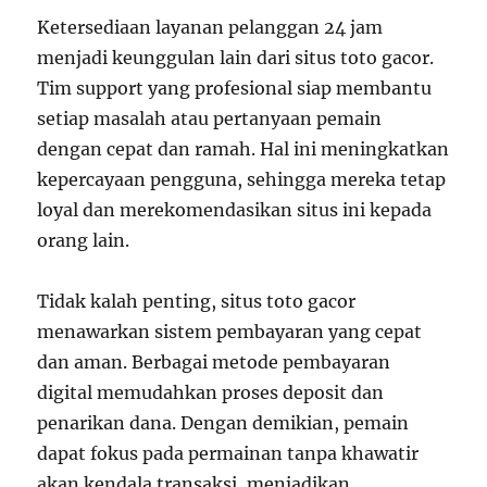
Ketersediaan layanan pelanggan 24 jam
menjadi keunggulan lain dari situs toto gacor.
Tim support yang profesional siap membantu
setiap masalah atau pertanyaan pemain
dengan cepat dan ramah. Hal ini meningkatkan
kepercayaan pengguna, sehingga mereka tetap
loyal dan merekomendasikan situs ini kepada
orang lain.
Tidak kalah penting, situs toto gacor
menawarkan sistem pembayaran yang cepat
dan aman. Berbagai metode pembayaran
digital memudahkan proses deposit dan
penarikan dana. Dengan demikian, pemain
dapat fokus pada permainan tanpa khawatir
akan kendala transaksi, menjadikan