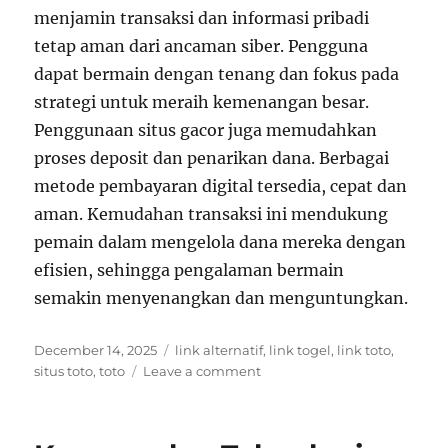
menjamin transaksi dan informasi pribadi
tetap aman dari ancaman siber. Pengguna
dapat bermain dengan tenang dan fokus pada
strategi untuk meraih kemenangan besar.
Penggunaan situs gacor juga memudahkan
proses deposit dan penarikan dana. Berbagai
metode pembayaran digital tersedia, cepat dan
aman. Kemudahan transaksi ini mendukung
pemain dalam mengelola dana mereka dengan
efisien, sehingga pengalaman bermain
semakin menyenangkan dan menguntungkan.
Posted
Tags
December 14, 2025
link alternatif
,
link togel
,
link toto
,
on
on
situs toto
,
toto
Leave a comment
Fitur
Loyalty
Program