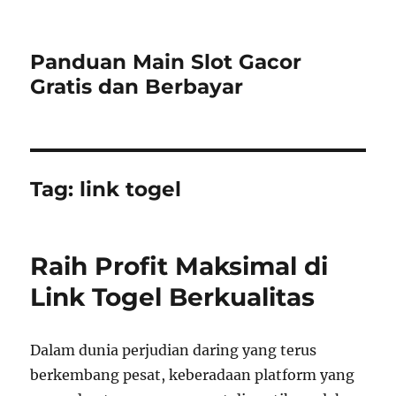
Panduan Main Slot Gacor
Gratis dan Berbayar
Tag:
link togel
Raih Profit Maksimal di
Link Togel Berkualitas
Dalam dunia perjudian daring yang terus
berkembang pesat, keberadaan platform yang