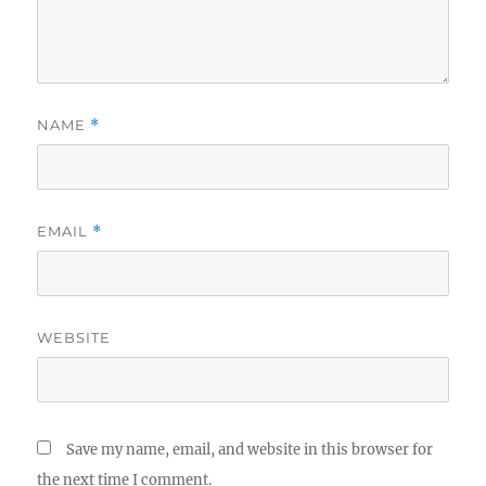
NAME
*
EMAIL
*
WEBSITE
Save my name, email, and website in this browser for
the next time I comment.