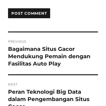
Post
PREVIOUS
navigation
Bagaimana Situs Gacor
Previous
post:
Mendukung Pemain dengan
Fasilitas Auto Play
NEXT
Peran Teknologi Big Data
Next
post:
dalam Pengembangan Situs