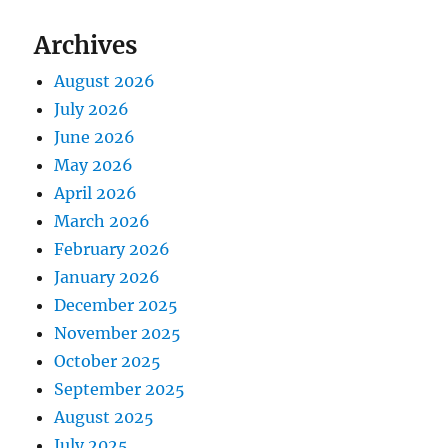
Archives
August 2026
July 2026
June 2026
May 2026
April 2026
March 2026
February 2026
January 2026
December 2025
November 2025
October 2025
September 2025
August 2025
July 2025