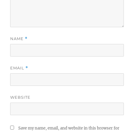
NAME
*
EMAIL
*
WEBSITE
Save my name, email, and website in this browser for