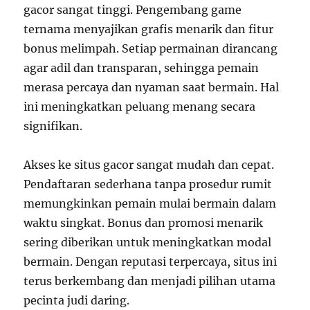
gacor sangat tinggi. Pengembang game
ternama menyajikan grafis menarik dan fitur
bonus melimpah. Setiap permainan dirancang
agar adil dan transparan, sehingga pemain
merasa percaya dan nyaman saat bermain. Hal
ini meningkatkan peluang menang secara
signifikan.
Akses ke situs gacor sangat mudah dan cepat.
Pendaftaran sederhana tanpa prosedur rumit
memungkinkan pemain mulai bermain dalam
waktu singkat. Bonus dan promosi menarik
sering diberikan untuk meningkatkan modal
bermain. Dengan reputasi terpercaya, situs ini
terus berkembang dan menjadi pilihan utama
pecinta judi daring.