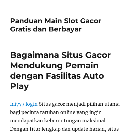
Panduan Main Slot Gacor
Gratis dan Berbayar
Bagaimana Situs Gacor
Mendukung Pemain
dengan Fasilitas Auto
Play
ini777 login
Situs gacor menjadi pilihan utama
bagi pecinta taruhan online yang ingin
mendapatkan keberuntungan maksimal.
Dengan fitur lengkap dan update harian, situs