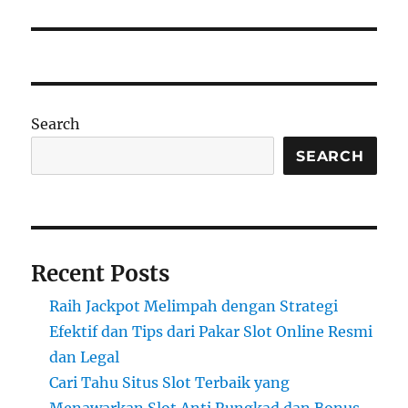
Search
SEARCH
Recent Posts
Raih Jackpot Melimpah dengan Strategi
Efektif dan Tips dari Pakar Slot Online Resmi
dan Legal
Cari Tahu Situs Slot Terbaik yang