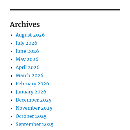
Archives
August 2026
July 2026
June 2026
May 2026
April 2026
March 2026
February 2026
January 2026
December 2025
November 2025
October 2025
September 2025