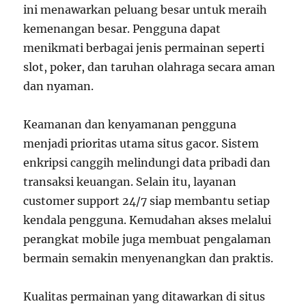
ini menawarkan peluang besar untuk meraih
kemenangan besar. Pengguna dapat
menikmati berbagai jenis permainan seperti
slot, poker, dan taruhan olahraga secara aman
dan nyaman.
Keamanan dan kenyamanan pengguna
menjadi prioritas utama situs gacor. Sistem
enkripsi canggih melindungi data pribadi dan
transaksi keuangan. Selain itu, layanan
customer support 24/7 siap membantu setiap
kendala pengguna. Kemudahan akses melalui
perangkat mobile juga membuat pengalaman
bermain semakin menyenangkan dan praktis.
Kualitas permainan yang ditawarkan di situs