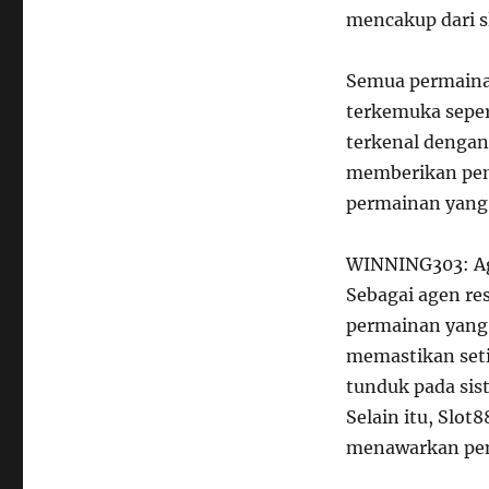
mencakup dari s
Semua permaina
terkemuka seper
terkenal dengan
memberikan pema
permainan yang
WINNING303: Ag
Sebagai agen r
permainan yang t
memastikan seti
tunduk pada si
Selain itu, Slot
menawarkan pen