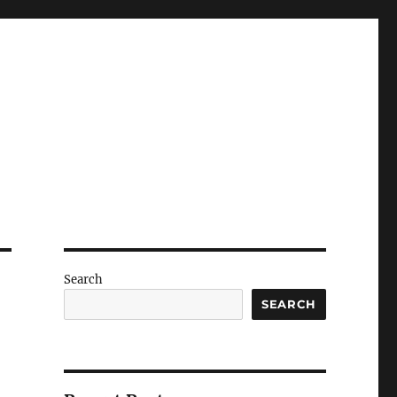
Search
SEARCH