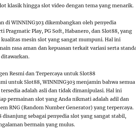
lot klasik hingga slot video dengan tema yang menarik.
n di WINNING303 dikembangkan oleh penyedia
ti Pragmatic Play, PG Soft, Habanero, dan Slot88, yang
 kualitas mesin slot yang sangat mumpuni. Hal ini
in rasa aman dan kepuasan terkait variasi serta stand
 ditawarkan.
en Resmi dan Terpercaya untuk Slot88
esmi untuk Slot88, WINNING303 menjamin bahwa semua
ersedia adalah asli dan tidak dimanipulasi. Hal ini
ap permainan slot yang Anda nikmati adalah adil dan
stem RNG (Random Number Generator) yang terpercaya.
88 disanjung sebagai penyedia slot yang sangat stabil,
galaman bermain yang mulus.