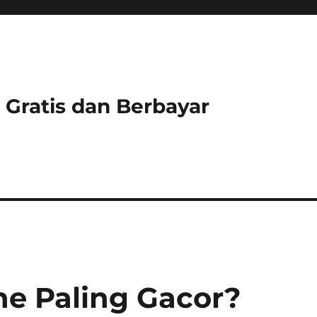
 Gratis dan Berbayar
ne Paling Gacor?