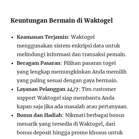
Keuntungan Bermain di Waktogel
Keamanan Terjamin
: Waktogel
menggunakan sistem enkripsi data untuk
melindungi informasi dan transaksi pemain.
Beragam Pasaran
: Pilihan pasaran togel
yang lengkap memungkinkan Anda memilih
yang paling sesuai dengan gaya bermain.
Layanan Pelanggan 24/7
: Tim customer
support Waktogel siap membantu Anda
kapan saja jika ada masalah atau pertanyaan.
Bonus dan Hadiah
: Nikmati berbagai bonus
menarik yang tersedia di Waktogel, dari
bonus deposit hingga promo khusus untuk