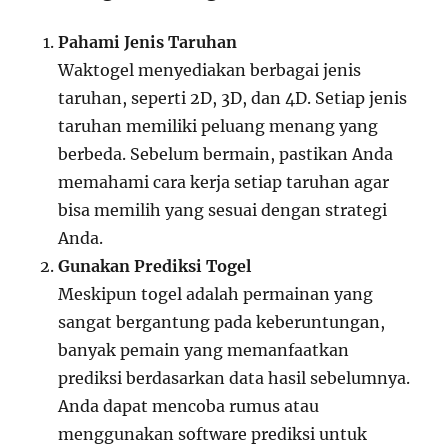
Pahami Jenis Taruhan
Waktogel menyediakan berbagai jenis
taruhan, seperti 2D, 3D, dan 4D. Setiap jenis
taruhan memiliki peluang menang yang
berbeda. Sebelum bermain, pastikan Anda
memahami cara kerja setiap taruhan agar
bisa memilih yang sesuai dengan strategi
Anda.
Gunakan Prediksi Togel
Meskipun togel adalah permainan yang
sangat bergantung pada keberuntungan,
banyak pemain yang memanfaatkan
prediksi berdasarkan data hasil sebelumnya.
Anda dapat mencoba rumus atau
menggunakan software prediksi untuk