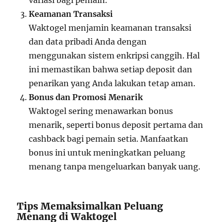
variasi bagi pemain.
Keamanan Transaksi
Waktogel menjamin keamanan transaksi
dan data pribadi Anda dengan
menggunakan sistem enkripsi canggih. Hal
ini memastikan bahwa setiap deposit dan
penarikan yang Anda lakukan tetap aman.
Bonus dan Promosi Menarik
Waktogel sering menawarkan bonus
menarik, seperti bonus deposit pertama dan
cashback bagi pemain setia. Manfaatkan
bonus ini untuk meningkatkan peluang
menang tanpa mengeluarkan banyak uang.
Tips Memaksimalkan Peluang
Menang di Waktogel