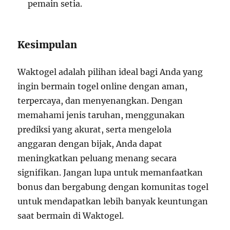
pemain setia.
Kesimpulan
Waktogel adalah pilihan ideal bagi Anda yang
ingin bermain togel online dengan aman,
terpercaya, dan menyenangkan. Dengan
memahami jenis taruhan, menggunakan
prediksi yang akurat, serta mengelola
anggaran dengan bijak, Anda dapat
meningkatkan peluang menang secara
signifikan. Jangan lupa untuk memanfaatkan
bonus dan bergabung dengan komunitas togel
untuk mendapatkan lebih banyak keuntungan
saat bermain di Waktogel.