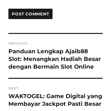
Post
PREVIOUS
navigation
Panduan Lengkap Ajaib88
Previous
post:
Slot: Menangkan Hadiah Besar
dengan Bermain Slot Online
NEXT
WAKTOGEL: Game Digital yang
Next
post:
Membayar Jackpot Pasti Besar