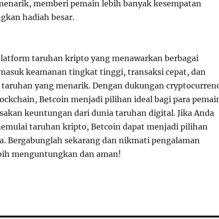
menarik, memberi pemain lebih banyak kesempatan
kan hadiah besar.
platform taruhan kripto yang menawarkan berbagai
masuk keamanan tingkat tinggi, transaksi cepat, dan
 taruhan yang menarik. Dengan dukungan cryptocurren
ockchain, Betcoin menjadi pilihan ideal bagi para pemai
sakan keuntungan dari dunia taruhan digital. Jika Anda
emulai taruhan kripto, Betcoin dapat menjadi pilihan
a. Bergabunglah sekarang dan nikmati pengalaman
ebih menguntungkan dan aman!