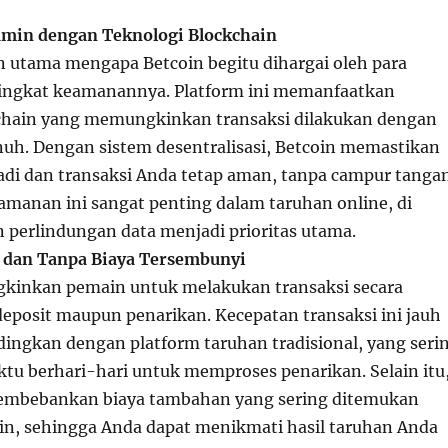
min dengan Teknologi Blockchain
an utama mengapa Betcoin begitu dihargai oleh para
tingkat keamanannya. Platform ini memanfaatkan
chain yang memungkinkan transaksi dilakukan dengan
nuh. Dengan sistem desentralisasi, Betcoin memastikan
adi dan transaksi Anda tetap aman, tanpa campur tanga
eamanan ini sangat penting dalam taruhan online, di
n perlindungan data menjadi prioritas utama.
t dan Tanpa Biaya Tersembunyi
kinkan pemain untuk melakukan transaksi secara
 deposit maupun penarikan. Kecepatan transaksi ini jauh
ndingkan dengan platform taruhan tradisional, yang seri
u berhari-hari untuk memproses penarikan. Selain itu
membebankan biaya tambahan yang sering ditemukan
ain, sehingga Anda dapat menikmati hasil taruhan Anda