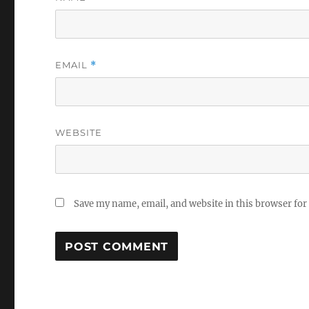
EMAIL
*
WEBSITE
Save my name, email, and website in this browser for