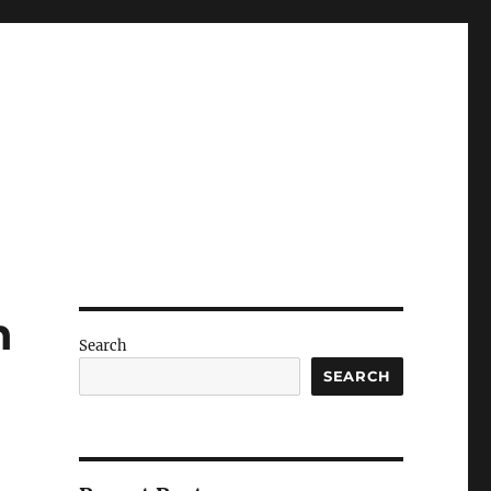
n
Search
SEARCH