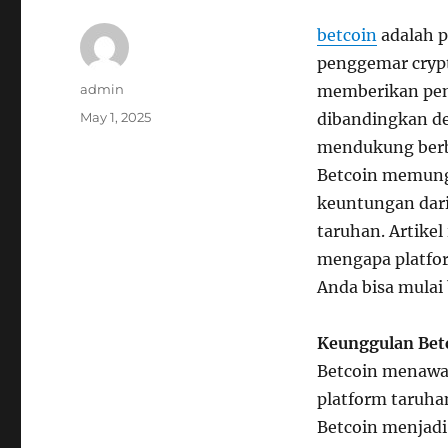
betcoin
adalah p
penggemar crypt
Author
admin
memberikan peng
Posted
May 1, 2025
dibandingkan d
on
mendukung berba
Betcoin memung
keuntungan dari
taruhan. Artikel
mengapa platfor
Anda bisa mulai
Keunggulan Bet
Betcoin menawa
platform taruha
Betcoin menjadi