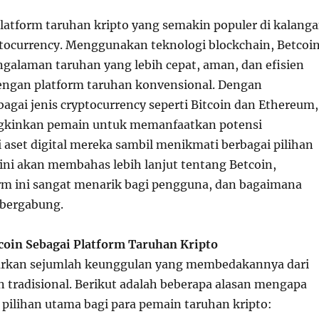
latform taruhan kripto yang semakin populer di kalang
ocurrency. Menggunakan teknologi blockchain, Betcoi
alaman taruhan yang lebih cepat, aman, dan efisien
engan platform taruhan konvensional. Dengan
gai jenis cryptocurrency seperti Bitcoin dan Ethereum,
kinkan pemain untuk memanfaatkan potensi
 aset digital mereka sambil menikmati berbagai pilihan
 ini akan membahas lebih lanjut tentang Betcoin,
m ini sangat menarik bagi pengguna, dan bagaimana
 bergabung.
coin Sebagai Platform Taruhan Kripto
rkan sejumlah keunggulan yang membedakannya dari
n tradisional. Berikut adalah beberapa alasan mengapa
 pilihan utama bagi para pemain taruhan kripto: