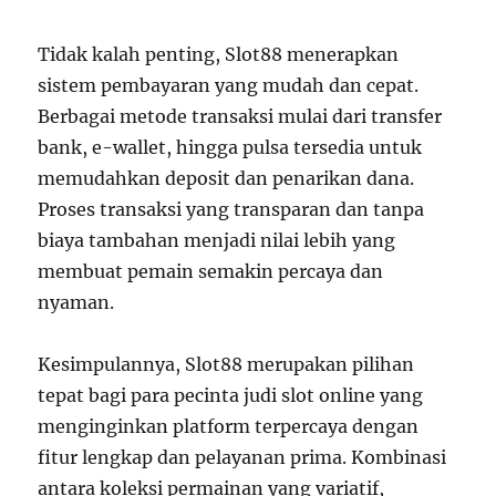
Tidak kalah penting, Slot88 menerapkan
sistem pembayaran yang mudah dan cepat.
Berbagai metode transaksi mulai dari transfer
bank, e-wallet, hingga pulsa tersedia untuk
memudahkan deposit dan penarikan dana.
Proses transaksi yang transparan dan tanpa
biaya tambahan menjadi nilai lebih yang
membuat pemain semakin percaya dan
nyaman.
Kesimpulannya, Slot88 merupakan pilihan
tepat bagi para pecinta judi slot online yang
menginginkan platform terpercaya dengan
fitur lengkap dan pelayanan prima. Kombinasi
antara koleksi permainan yang variatif,