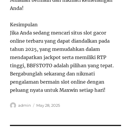
Mulailah bermain dan nikmati kemenangan
Anda!
Kesimpulan
Jika Anda sedang mencari situs slot gacor
online terbaru yang dapat diandalkan pada
tahun 2025, yang memudahkan dalam
mendapatkan jackpot serta memiliki RTP
tinggi, BBFSTOTO adalah pilihan yang tepat.
Bergabunglah sekarang dan nikmati
pengalaman bermain slot online dengan
peluang nyata untuk Maxwin setiap hari!
Author
Posted
admin
May 28, 2025
on