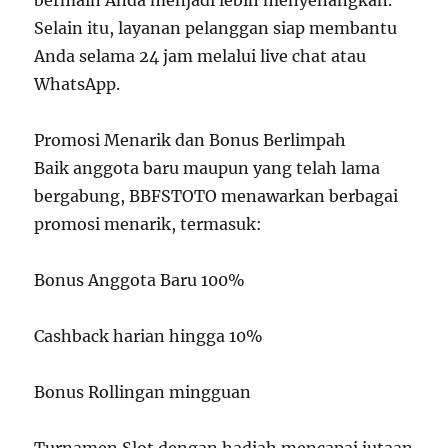
bermain Anda menjadi lebih menyenangkan.
Selain itu, layanan pelanggan siap membantu
Anda selama 24 jam melalui live chat atau
WhatsApp.
Promosi Menarik dan Bonus Berlimpah
Baik anggota baru maupun yang telah lama
bergabung, BBFSTOTO menawarkan berbagai
promosi menarik, termasuk:
Bonus Anggota Baru 100%
Cashback harian hingga 10%
Bonus Rollingan mingguan