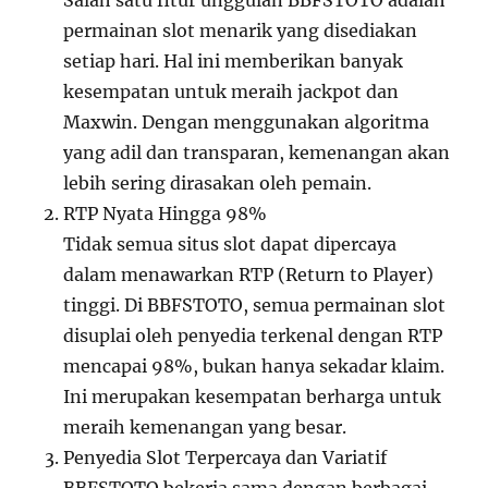
Salah satu fitur unggulan BBFSTOTO adalah
permainan slot menarik yang disediakan
setiap hari. Hal ini memberikan banyak
kesempatan untuk meraih jackpot dan
Maxwin. Dengan menggunakan algoritma
yang adil dan transparan, kemenangan akan
lebih sering dirasakan oleh pemain.
RTP Nyata Hingga 98%
Tidak semua situs slot dapat dipercaya
dalam menawarkan RTP (Return to Player)
tinggi. Di BBFSTOTO, semua permainan slot
disuplai oleh penyedia terkenal dengan RTP
mencapai 98%, bukan hanya sekadar klaim.
Ini merupakan kesempatan berharga untuk
meraih kemenangan yang besar.
Penyedia Slot Terpercaya dan Variatif