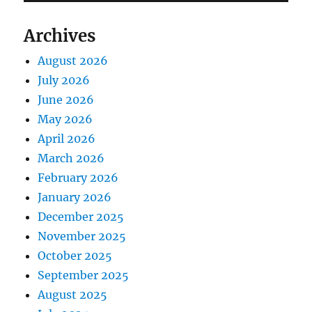
Archives
August 2026
July 2026
June 2026
May 2026
April 2026
March 2026
February 2026
January 2026
December 2025
November 2025
October 2025
September 2025
August 2025