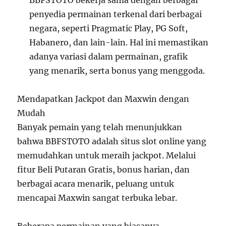
BBFSTOTO bekerja sama dengan berbagai
penyedia permainan terkenal dari berbagai
negara, seperti Pragmatic Play, PG Soft,
Habanero, dan lain-lain. Hal ini memastikan
adanya variasi dalam permainan, grafik
yang menarik, serta bonus yang menggoda.
Mendapatkan Jackpot dan Maxwin dengan
Mudah
Banyak pemain yang telah menunjukkan
bahwa BBFSTOTO adalah situs slot online yang
memudahkan untuk meraih jackpot. Melalui
fitur Beli Putaran Gratis, bonus harian, dan
berbagai acara menarik, peluang untuk
mencapai Maxwin sangat terbuka lebar.