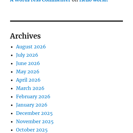
Archives
August 2026
July 2026
June 2026
May 2026
April 2026
March 2026
February 2026
January 2026
December 2025
November 2025
October 2025