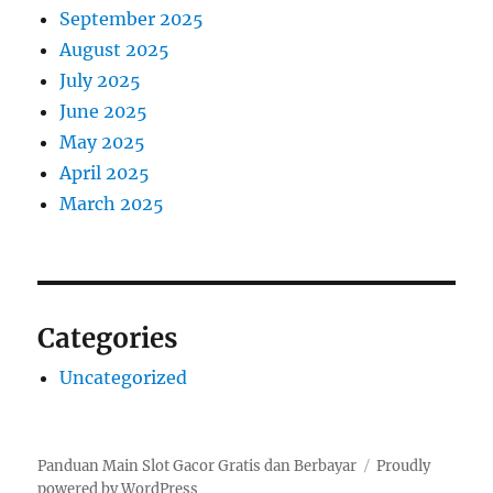
September 2025
August 2025
July 2025
June 2025
May 2025
April 2025
March 2025
Categories
Uncategorized
Panduan Main Slot Gacor Gratis dan Berbayar
Proudly
powered by WordPress