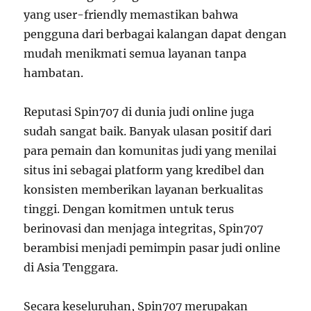
yang user-friendly memastikan bahwa
pengguna dari berbagai kalangan dapat dengan
mudah menikmati semua layanan tanpa
hambatan.
Reputasi Spin707 di dunia judi online juga
sudah sangat baik. Banyak ulasan positif dari
para pemain dan komunitas judi yang menilai
situs ini sebagai platform yang kredibel dan
konsisten memberikan layanan berkualitas
tinggi. Dengan komitmen untuk terus
berinovasi dan menjaga integritas, Spin707
berambisi menjadi pemimpin pasar judi online
di Asia Tenggara.
Secara keseluruhan, Spin707 merupakan