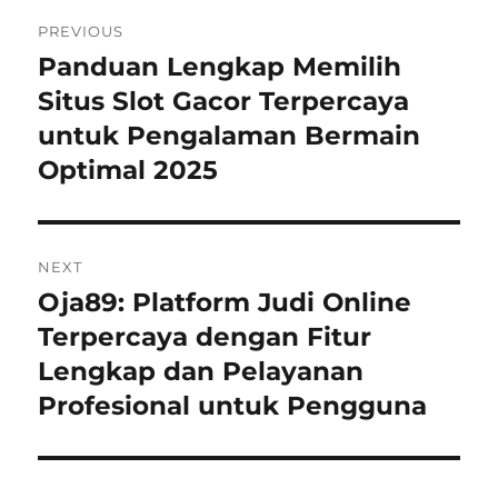
Post
PREVIOUS
navigation
Panduan Lengkap Memilih
Previous
post:
Situs Slot Gacor Terpercaya
untuk Pengalaman Bermain
Optimal 2025
NEXT
Oja89: Platform Judi Online
Next
post:
Terpercaya dengan Fitur
Lengkap dan Pelayanan
Profesional untuk Pengguna