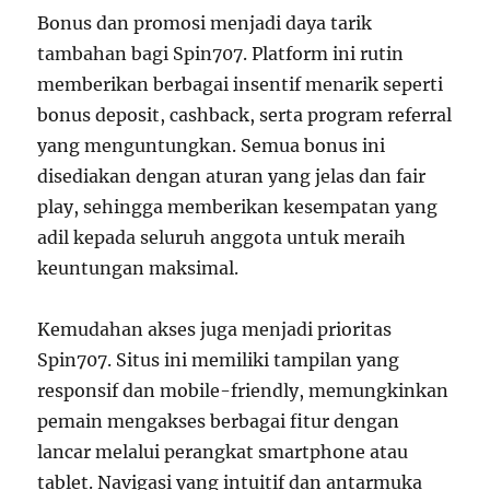
Bonus dan promosi menjadi daya tarik
tambahan bagi Spin707. Platform ini rutin
memberikan berbagai insentif menarik seperti
bonus deposit, cashback, serta program referral
yang menguntungkan. Semua bonus ini
disediakan dengan aturan yang jelas dan fair
play, sehingga memberikan kesempatan yang
adil kepada seluruh anggota untuk meraih
keuntungan maksimal.
Kemudahan akses juga menjadi prioritas
Spin707. Situs ini memiliki tampilan yang
responsif dan mobile-friendly, memungkinkan
pemain mengakses berbagai fitur dengan
lancar melalui perangkat smartphone atau
tablet. Navigasi yang intuitif dan antarmuka