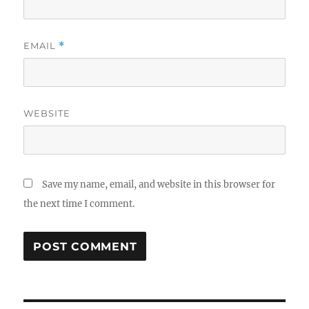
EMAIL
*
WEBSITE
Save my name, email, and website in this browser for
the next time I comment.