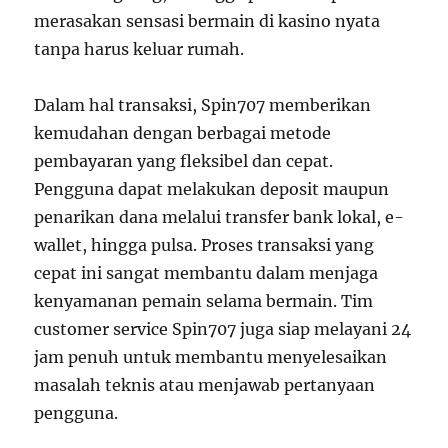
merasakan sensasi bermain di kasino nyata
tanpa harus keluar rumah.
Dalam hal transaksi, Spin707 memberikan
kemudahan dengan berbagai metode
pembayaran yang fleksibel dan cepat.
Pengguna dapat melakukan deposit maupun
penarikan dana melalui transfer bank lokal, e-
wallet, hingga pulsa. Proses transaksi yang
cepat ini sangat membantu dalam menjaga
kenyamanan pemain selama bermain. Tim
customer service Spin707 juga siap melayani 24
jam penuh untuk membantu menyelesaikan
masalah teknis atau menjawab pertanyaan
pengguna.