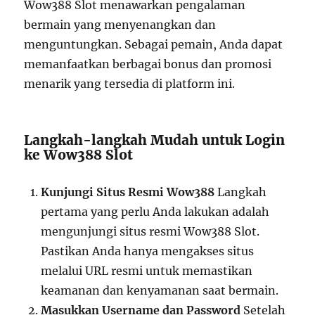
Wow388 Slot menawarkan pengalaman
bermain yang menyenangkan dan
menguntungkan. Sebagai pemain, Anda dapat
memanfaatkan berbagai bonus dan promosi
menarik yang tersedia di platform ini.
Langkah-langkah Mudah untuk Login
ke Wow388 Slot
Kunjungi Situs Resmi Wow388
Langkah
pertama yang perlu Anda lakukan adalah
mengunjungi situs resmi Wow388 Slot.
Pastikan Anda hanya mengakses situs
melalui URL resmi untuk memastikan
keamanan dan kenyamanan saat bermain.
Masukkan Username dan Password
Setelah