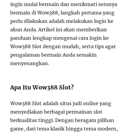
ingin mulai bermain dan menikmati serunya
bermain di Wow388, langkah pertama yang
perlu dilakukan adalah melakukan login ke
akun Anda. Artikel ini akan memberikan
panduan lengkap mengenai cara login ke
Wow388 Slot dengan mudah, serta tips agar
pengalaman bermain Anda semakin
menyenangkan.
Apa Itu Wow388 Slot?
Wow388 Slot adalah situs judi online yang
menyediakan berbagai permainan slot
berkualitas tinggi. Dengan beragam pilihan
game, dari tema klasik hingga tema modern,