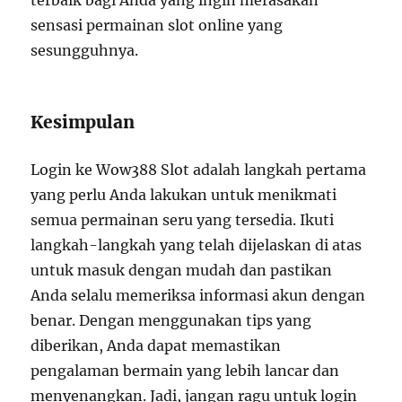
terbaik bagi Anda yang ingin merasakan
sensasi permainan slot online yang
sesungguhnya.
Kesimpulan
Login ke Wow388 Slot adalah langkah pertama
yang perlu Anda lakukan untuk menikmati
semua permainan seru yang tersedia. Ikuti
langkah-langkah yang telah dijelaskan di atas
untuk masuk dengan mudah dan pastikan
Anda selalu memeriksa informasi akun dengan
benar. Dengan menggunakan tips yang
diberikan, Anda dapat memastikan
pengalaman bermain yang lebih lancar dan
menyenangkan. Jadi, jangan ragu untuk login