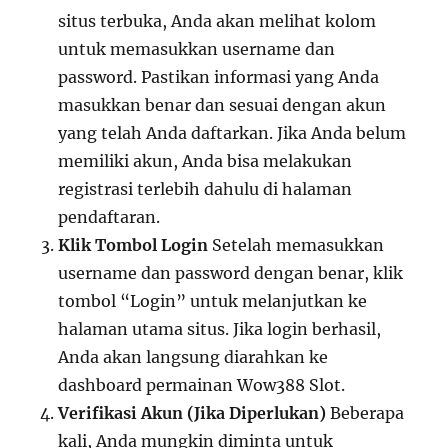
situs terbuka, Anda akan melihat kolom
untuk memasukkan username dan
password. Pastikan informasi yang Anda
masukkan benar dan sesuai dengan akun
yang telah Anda daftarkan. Jika Anda belum
memiliki akun, Anda bisa melakukan
registrasi terlebih dahulu di halaman
pendaftaran.
Klik Tombol Login
Setelah memasukkan
username dan password dengan benar, klik
tombol “Login” untuk melanjutkan ke
halaman utama situs. Jika login berhasil,
Anda akan langsung diarahkan ke
dashboard permainan Wow388 Slot.
Verifikasi Akun (Jika Diperlukan)
Beberapa
kali, Anda mungkin diminta untuk