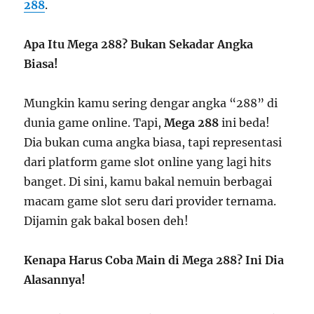
288
.
Apa Itu Mega 288? Bukan Sekadar Angka
Biasa!
Mungkin kamu sering dengar angka “288” di
dunia game online. Tapi,
Mega 288
ini beda!
Dia bukan cuma angka biasa, tapi representasi
dari platform game slot online yang lagi hits
banget. Di sini, kamu bakal nemuin berbagai
macam game slot seru dari provider ternama.
Dijamin gak bakal bosen deh!
Kenapa Harus Coba Main di Mega 288? Ini Dia
Alasannya!