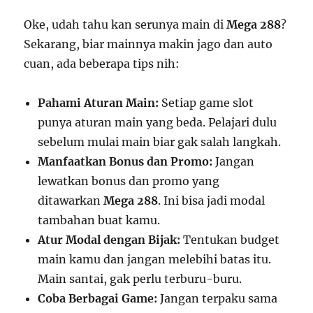
Oke, udah tahu kan serunya main di
Mega 288
?
Sekarang, biar mainnya makin jago dan auto
cuan, ada beberapa tips nih:
Pahami Aturan Main:
Setiap game slot
punya aturan main yang beda. Pelajari dulu
sebelum mulai main biar gak salah langkah.
Manfaatkan Bonus dan Promo:
Jangan
lewatkan bonus dan promo yang
ditawarkan
Mega 288
. Ini bisa jadi modal
tambahan buat kamu.
Atur Modal dengan Bijak:
Tentukan budget
main kamu dan jangan melebihi batas itu.
Main santai, gak perlu terburu-buru.
Coba Berbagai Game:
Jangan terpaku sama