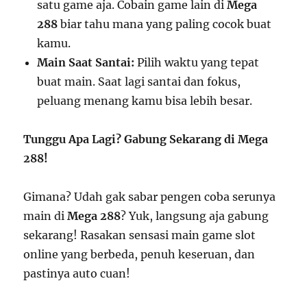
satu game aja. Cobain game lain di
Mega
288
biar tahu mana yang paling cocok buat
kamu.
Main Saat Santai:
Pilih waktu yang tepat
buat main. Saat lagi santai dan fokus,
peluang menang kamu bisa lebih besar.
Tunggu Apa Lagi? Gabung Sekarang di Mega
288!
Gimana? Udah gak sabar pengen coba serunya
main di
Mega 288
? Yuk, langsung aja gabung
sekarang! Rasakan sensasi main game slot
online yang berbeda, penuh keseruan, dan
pastinya auto cuan!