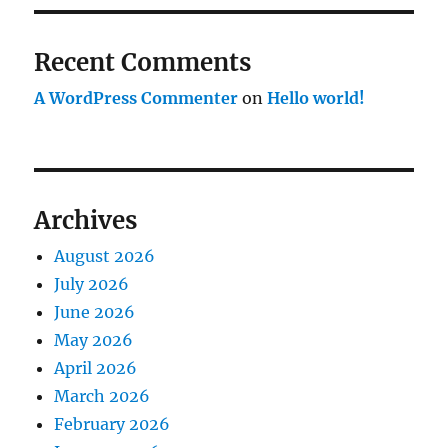
Recent Comments
A WordPress Commenter
on
Hello world!
Archives
August 2026
July 2026
June 2026
May 2026
April 2026
March 2026
February 2026