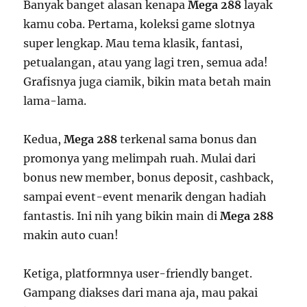
Banyak banget alasan kenapa
Mega 288
layak
kamu coba. Pertama, koleksi game slotnya
super lengkap. Mau tema klasik, fantasi,
petualangan, atau yang lagi tren, semua ada!
Grafisnya juga ciamik, bikin mata betah main
lama-lama.
Kedua,
Mega 288
terkenal sama bonus dan
promonya yang melimpah ruah. Mulai dari
bonus new member, bonus deposit, cashback,
sampai event-event menarik dengan hadiah
fantastis. Ini nih yang bikin main di
Mega 288
makin auto cuan!
Ketiga, platformnya user-friendly banget.
Gampang diakses dari mana aja, mau pakai