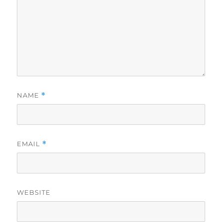
NAME
*
EMAIL
*
WEBSITE