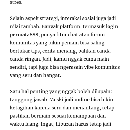
stres.
Selain aspek strategi, interaksi sosial juga jadi
nilai tambah. Banyak platform, termasuk
login
permata888
, punya fitur chat atau forum
komunitas yang bikin pemain bisa saling
bertukar tips, cerita menang, bahkan canda-
canda ringan. Jadi, kamu nggak cuma main
sendiri, tapi juga bisa ngerasain vibe komunitas
yang seru dan hangat.
Satu hal penting yang nggak boleh dilupain:
tanggung jawab. Meski
judi online
bisa bikin
ketagihan karena seru dan menantang, tetap
pastikan bermain sesuai kemampuan dan
waktu luang. Ingat, hiburan harus tetap jadi