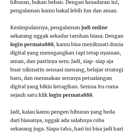
hiburan, bukan beban. Dengan kesadaran ini,
pengalaman kamu bakal lebih fun dan aman.
Kesimpulannya, pengalaman
judi online
sekarang nggak sekadar taruhan biasa. Dengan
login permata888
, kamu bisa menikmati dunia
digital yang menegangkan tapi tetap nyaman,
aman, dan pastinya seru. Jadi, siap-siap aja
buat nikmatin sensasi menang, belajar strategi
baru, dan merasakan serunya petualangan
digital yang bikin ketagihan. Semua itu cuma
sejauh satu klik
login permata888
.
Jadi, kalau kamu pengen hiburan yang beda
dari biasanya, nggak ada salahnya coba
sekarang juga. Siapa tahu, hari ini bisa jadi hari