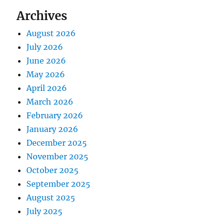
Archives
August 2026
July 2026
June 2026
May 2026
April 2026
March 2026
February 2026
January 2026
December 2025
November 2025
October 2025
September 2025
August 2025
July 2025