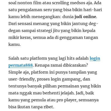
soal nonton film atau scrolling medsos aja. Ada
satu pengalaman seru yang bisa bikin hari-hari
kamu lebih menegangkan: dunia
judi online
.
Dari sensasi menang yang bikin jantung deg-
degan sampai strategi jitu yang bikin kepala
mikir keras, semua ada di genggaman tangan
kamu.
Salah satu platform yang lagi hits adalah
login
permata888
. Kenapa ramai dibicarakan?
Simple aja, platform ini punya tampilan yang
user-friendly, proses login gampang, dan
tentunya banyak pilihan permainan yang bikin
mata nggak mau berhenti jelajah. Jadi, baik
kamu yang pemula atau pro player, semuanya
bisa ikutan tanpa ribet.