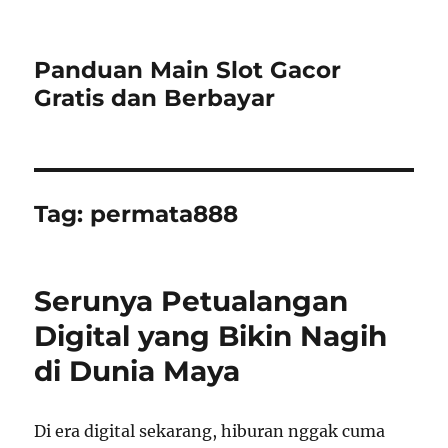
Panduan Main Slot Gacor
Gratis dan Berbayar
Tag:
permata888
Serunya Petualangan
Digital yang Bikin Nagih
di Dunia Maya
Di era digital sekarang, hiburan nggak cuma