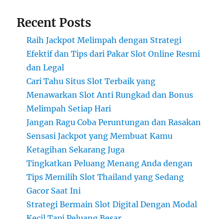
Recent Posts
Raih Jackpot Melimpah dengan Strategi
Efektif dan Tips dari Pakar Slot Online Resmi
dan Legal
Cari Tahu Situs Slot Terbaik yang
Menawarkan Slot Anti Rungkad dan Bonus
Melimpah Setiap Hari
Jangan Ragu Coba Peruntungan dan Rasakan
Sensasi Jackpot yang Membuat Kamu
Ketagihan Sekarang Juga
Tingkatkan Peluang Menang Anda dengan
Tips Memilih Slot Thailand yang Sedang
Gacor Saat Ini
Strategi Bermain Slot Digital Dengan Modal
Kecil Tapi Peluang Besar