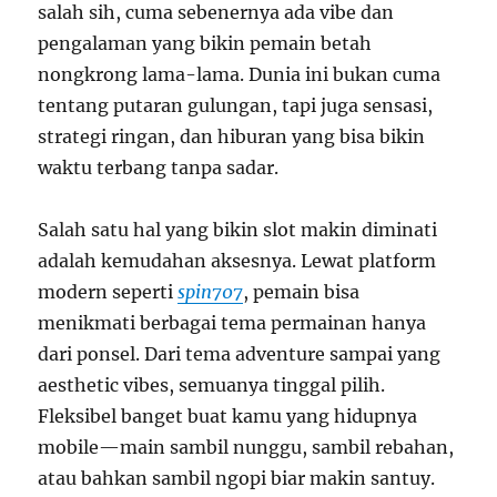
salah sih, cuma sebenernya ada vibe dan
pengalaman yang bikin pemain betah
nongkrong lama-lama. Dunia ini bukan cuma
tentang putaran gulungan, tapi juga sensasi,
strategi ringan, dan hiburan yang bisa bikin
waktu terbang tanpa sadar.
Salah satu hal yang bikin slot makin diminati
adalah kemudahan aksesnya. Lewat platform
modern seperti
spin707
, pemain bisa
menikmati berbagai tema permainan hanya
dari ponsel. Dari tema adventure sampai yang
aesthetic vibes, semuanya tinggal pilih.
Fleksibel banget buat kamu yang hidupnya
mobile—main sambil nunggu, sambil rebahan,
atau bahkan sambil ngopi biar makin santuy.