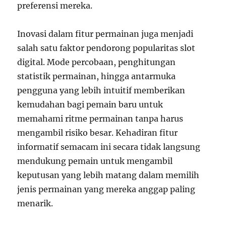
preferensi mereka.
Inovasi dalam fitur permainan juga menjadi
salah satu faktor pendorong popularitas slot
digital. Mode percobaan, penghitungan
statistik permainan, hingga antarmuka
pengguna yang lebih intuitif memberikan
kemudahan bagi pemain baru untuk
memahami ritme permainan tanpa harus
mengambil risiko besar. Kehadiran fitur
informatif semacam ini secara tidak langsung
mendukung pemain untuk mengambil
keputusan yang lebih matang dalam memilih
jenis permainan yang mereka anggap paling
menarik.