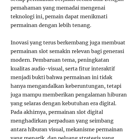
pemahaman yang memadai mengenai
teknologi ini, pemain dapat menikmati
permainan dengan lebih tenang.
Inovasi yang terus berkembang juga membuat
permainan slot semakin relevan bagi generasi
modern. Pembaruan tema, peningkatan
kualitas audio-visual, serta fitur interaktif
menjadi bukti bahwa permainan ini tidak
hanya mengandalkan keberuntungan, tetapi
juga mampu memberikan pengalaman hiburan
yang selaras dengan kebutuhan era digital.
Pada akhirnya, permainan slot digital
menghadirkan perpaduan yang seimbang
antara hiburan visual, mekanisme permainan
yang menarik, dan peluang strategis yang