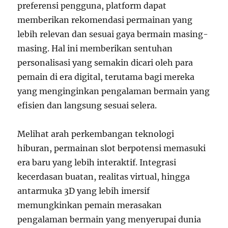
preferensi pengguna, platform dapat
memberikan rekomendasi permainan yang
lebih relevan dan sesuai gaya bermain masing-
masing. Hal ini memberikan sentuhan
personalisasi yang semakin dicari oleh para
pemain di era digital, terutama bagi mereka
yang menginginkan pengalaman bermain yang
efisien dan langsung sesuai selera.
Melihat arah perkembangan teknologi
hiburan, permainan slot berpotensi memasuki
era baru yang lebih interaktif. Integrasi
kecerdasan buatan, realitas virtual, hingga
antarmuka 3D yang lebih imersif
memungkinkan pemain merasakan
pengalaman bermain yang menyerupai dunia