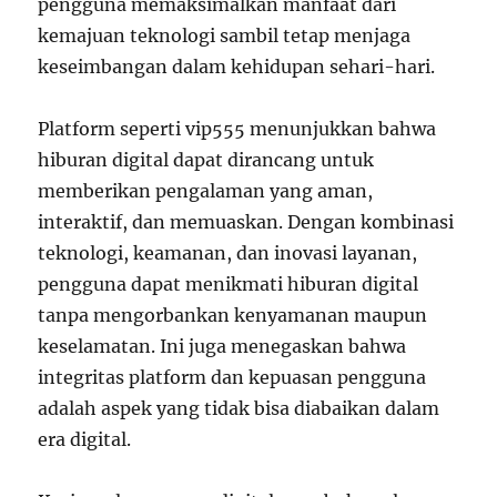
pengguna memaksimalkan manfaat dari
kemajuan teknologi sambil tetap menjaga
keseimbangan dalam kehidupan sehari-hari.
Platform seperti vip555 menunjukkan bahwa
hiburan digital dapat dirancang untuk
memberikan pengalaman yang aman,
interaktif, dan memuaskan. Dengan kombinasi
teknologi, keamanan, dan inovasi layanan,
pengguna dapat menikmati hiburan digital
tanpa mengorbankan kenyamanan maupun
keselamatan. Ini juga menegaskan bahwa
integritas platform dan kepuasan pengguna
adalah aspek yang tidak bisa diabaikan dalam
era digital.