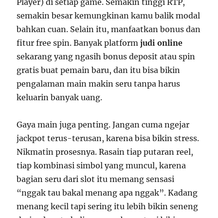
Player) di setiap game. Semakin tinggi RTP,
semakin besar kemungkinan kamu balik modal
bahkan cuan. Selain itu, manfaatkan bonus dan
fitur free spin. Banyak platform
judi online
sekarang yang ngasih bonus deposit atau spin
gratis buat pemain baru, dan itu bisa bikin
pengalaman main makin seru tanpa harus
keluarin banyak uang.
Gaya main juga penting. Jangan cuma ngejar
jackpot terus-terusan, karena bisa bikin stress.
Nikmatin prosesnya. Rasain tiap putaran reel,
tiap kombinasi simbol yang muncul, karena
bagian seru dari slot itu memang sensasi
“nggak tau bakal menang apa nggak”. Kadang
menang kecil tapi sering itu lebih bikin seneng