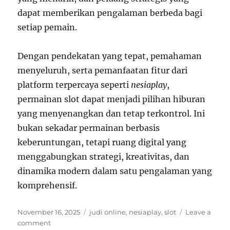
dapat memberikan pengalaman berbeda bagi
setiap pemain.
Dengan pendekatan yang tepat, pemahaman
menyeluruh, serta pemanfaatan fitur dari
platform terpercaya seperti
nesiaplay
,
permainan slot dapat menjadi pilihan hiburan
yang menyenangkan dan tetap terkontrol. Ini
bukan sekadar permainan berbasis
keberuntungan, tetapi ruang digital yang
menggabungkan strategi, kreativitas, dan
dinamika modern dalam satu pengalaman yang
komprehensif.
Posted
Tags
November 16, 2025
judi online
,
nesiaplay
,
slot
Leave a
on
on
comment