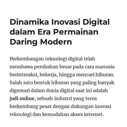
Menyelami
Era
Digital:
Dinamika Inovasi Digital
Transformasi
Hiburan
dalam Era Permainan
dan
Daring Modern
Interaksi
Modern
Perkembangan teknologi digital telah
membawa perubahan besar pada cara manusia
berinteraksi, bekerja, hingga mencari hiburan.
Salah satu bentuk hiburan yang paling banyak
digemari dalam dunia digital saat ini adalah
judi online
, sebuah industri yang terus
berkembang pesat dengan dukungan inovasi
teknologi dan kemudahan akses internet.