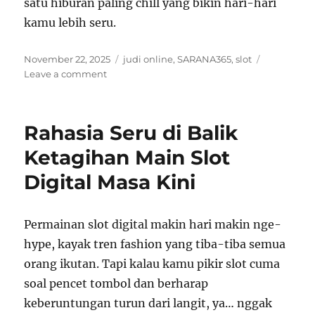
satu hiburan paling chill yang bikin hari-hari
kamu lebih seru.
Posted
Tags
November 22, 2025
judi online
,
SARANA365
,
slot
on
on
Leave a comment
Main
Slot
Santai
Rahasia Seru di Balik
Tapi
Cuan
Ketagihan Main Slot
Bisa
Digital Masa Kini
Masuk
Permainan slot digital makin hari makin nge-
hype, kayak tren fashion yang tiba-tiba semua
orang ikutan. Tapi kalau kamu pikir slot cuma
soal pencet tombol dan berharap
keberuntungan turun dari langit, ya… nggak