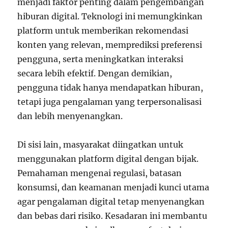
menjadi faktor penting dalam pengembangan
hiburan digital. Teknologi ini memungkinkan
platform untuk memberikan rekomendasi
konten yang relevan, memprediksi preferensi
pengguna, serta meningkatkan interaksi
secara lebih efektif. Dengan demikian,
pengguna tidak hanya mendapatkan hiburan,
tetapi juga pengalaman yang terpersonalisasi
dan lebih menyenangkan.
Di sisi lain, masyarakat diingatkan untuk
menggunakan platform digital dengan bijak.
Pemahaman mengenai regulasi, batasan
konsumsi, dan keamanan menjadi kunci utama
agar pengalaman digital tetap menyenangkan
dan bebas dari risiko. Kesadaran ini membantu