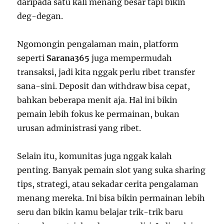
daripada satu kali menang besar tapi bikin
deg-degan.
Ngomongin pengalaman main, platform
seperti
Sarana365
juga mempermudah
transaksi, jadi kita nggak perlu ribet transfer
sana-sini. Deposit dan withdraw bisa cepat,
bahkan beberapa menit aja. Hal ini bikin
pemain lebih fokus ke permainan, bukan
urusan administrasi yang ribet.
Selain itu, komunitas juga nggak kalah
penting. Banyak pemain slot yang suka sharing
tips, strategi, atau sekadar cerita pengalaman
menang mereka. Ini bisa bikin permainan lebih
seru dan bikin kamu belajar trik-trik baru