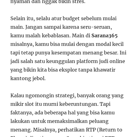
nyaman dan nggak bikin stres.
Selain itu, selalu atur budget sebelum mulai
main. Jangan sampai karena seru-seruan,
kamu malah kebablasan. Main di
Sarana365
misalnya, kamu bisa mulai dengan modal kecil
tapi tetap punya kesempatan menang besar. Ini
jadi salah satu keunggulan platform judi online
yang bikin kita bisa eksplor tanpa khawatir
kantong jebol.
Kalau ngomongin strategi, banyak orang yang
mikir slot itu murni keberuntungan. Tapi
faktanya, ada beberapa hal yang bisa kamu
lakukan untuk memaksimalkan peluang
menang. Misalnya, perhatikan RTP (Return to