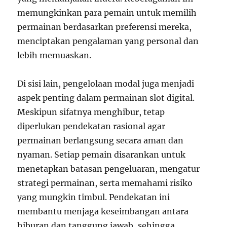
memungkinkan para pemain untuk memilih
permainan berdasarkan preferensi mereka,
menciptakan pengalaman yang personal dan
lebih memuaskan.
Di sisi lain, pengelolaan modal juga menjadi
aspek penting dalam permainan slot digital.
Meskipun sifatnya menghibur, tetap
diperlukan pendekatan rasional agar
permainan berlangsung secara aman dan
nyaman. Setiap pemain disarankan untuk
menetapkan batasan pengeluaran, mengatur
strategi permainan, serta memahami risiko
yang mungkin timbul. Pendekatan ini
membantu menjaga keseimbangan antara
hiburan dan tanggung jawab, sehingga