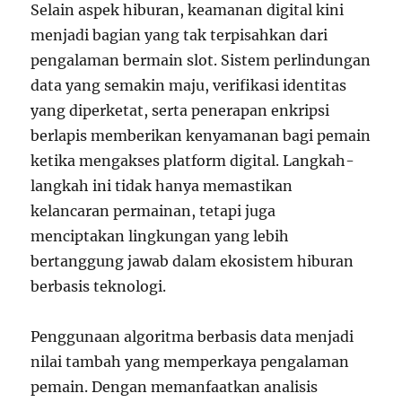
Selain aspek hiburan, keamanan digital kini
menjadi bagian yang tak terpisahkan dari
pengalaman bermain slot. Sistem perlindungan
data yang semakin maju, verifikasi identitas
yang diperketat, serta penerapan enkripsi
berlapis memberikan kenyamanan bagi pemain
ketika mengakses platform digital. Langkah-
langkah ini tidak hanya memastikan
kelancaran permainan, tetapi juga
menciptakan lingkungan yang lebih
bertanggung jawab dalam ekosistem hiburan
berbasis teknologi.
Penggunaan algoritma berbasis data menjadi
nilai tambah yang memperkaya pengalaman
pemain. Dengan memanfaatkan analisis