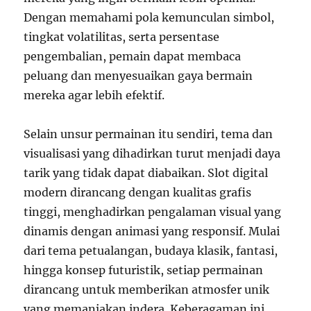
Dengan memahami pola kemunculan simbol,
tingkat volatilitas, serta persentase
pengembalian, pemain dapat membaca
peluang dan menyesuaikan gaya bermain
mereka agar lebih efektif.
Selain unsur permainan itu sendiri, tema dan
visualisasi yang dihadirkan turut menjadi daya
tarik yang tidak dapat diabaikan. Slot digital
modern dirancang dengan kualitas grafis
tinggi, menghadirkan pengalaman visual yang
dinamis dengan animasi yang responsif. Mulai
dari tema petualangan, budaya klasik, fantasi,
hingga konsep futuristik, setiap permainan
dirancang untuk memberikan atmosfer unik
yang memanjakan indera. Keberagaman ini