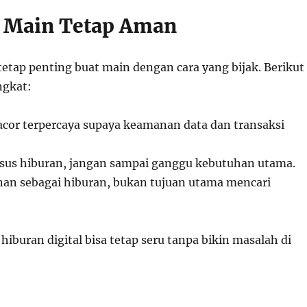
r Main Tetap Aman
tetap penting buat main dengan cara yang bijak. Berikut
ngkat:
 gacor terpercaya supaya keamanan data dan transaksi
sus hiburan, jangan sampai ganggu kebutuhan utama.
an sebagai hiburan, bukan tujuan utama mencari
 hiburan digital bisa tetap seru tanpa bikin masalah di