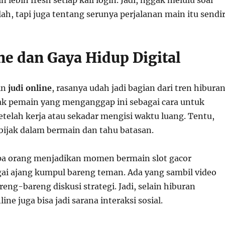
lebih fresh setiap kali login. Jadi, nggak melulu soal
h, tapi juga tentang serunya perjalanan main itu sendir
ne dan Gaya Hidup Digital
in
judi online
, rasanya udah jadi bagian dari tren hibura
ak pemain yang menganggap ini sebagai cara untuk
etelah kerja atau sekadar mengisi waktu luang. Tentu,
bijak dalam bermain dan tahu batasan.
pa orang menjadikan momen bermain slot gacor
gai ajang kumpul bareng teman. Ada yang sambil video
areng-bareng diskusi strategi. Jadi, selain hiburan
line juga bisa jadi sarana interaksi sosial.