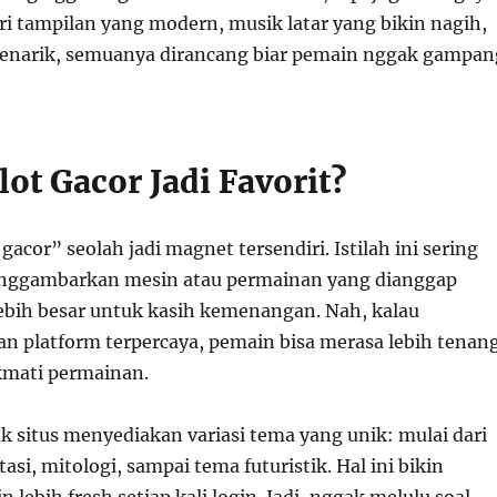
ari tampilan yang modern, musik latar yang bikin nagih,
enarik, semuanya dirancang biar pemain nggak gampan
ot Gacor Jadi Favorit?
acor” seolah jadi magnet tersendiri. Istilah ini sering
enggambarkan mesin atau permainan yang dianggap
ebih besar untuk kasih kemenangan. Nah, kalau
n platform terpercaya, pemain bisa merasa lebih tenan
kmati permainan.
ak situs menyediakan variasi tema yang unik: mulai dari
asi, mitologi, sampai tema futuristik. Hal ini bikin