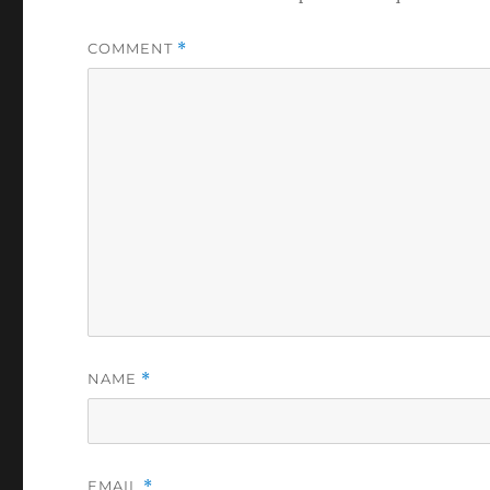
COMMENT
*
NAME
*
EMAIL
*