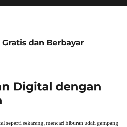
 Gratis dan Berbayar
n Digital dengan
n
ital seperti sekarang, mencari hiburan udah gampang