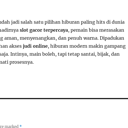
udah jadi salah satu pilihan hiburan paling hits di dunia
 hadirnya
slot gacor terpercaya
, pemain bisa merasakan
g aman, menyenangkan, dan penuh warna. Dipadukan
han akses
judi online
, hiburan modern makin gampang
aja. Intinya, main boleh, tapi tetap santai, bijak, dan
mati prosesnya.
 are marked
*