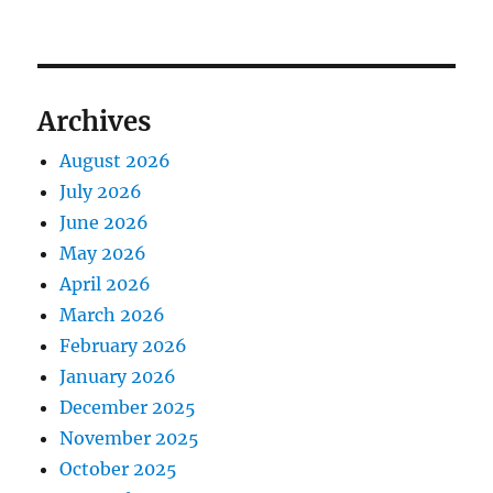
Archives
August 2026
July 2026
June 2026
May 2026
April 2026
March 2026
February 2026
January 2026
December 2025
November 2025
October 2025