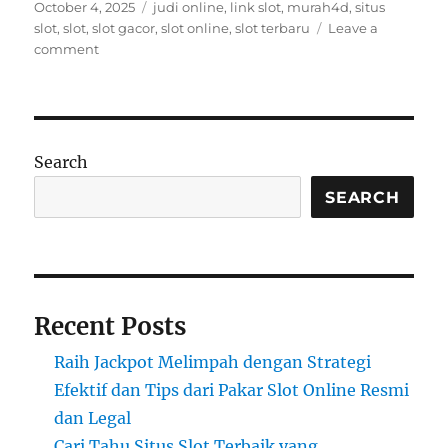
Posted
Tags
October 4, 2025
judi online
,
link slot
,
murah4d
,
situs
on
slot
,
slot
,
slot gacor
,
slot online
,
slot terbaru
Leave a
on
comment
Menikmati
Hiburan
Digital
dengan
Sentuhan
Search
Modern
SEARCH
Recent Posts
Raih Jackpot Melimpah dengan Strategi
Efektif dan Tips dari Pakar Slot Online Resmi
dan Legal
Cari Tahu Situs Slot Terbaik yang