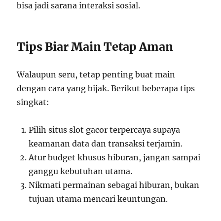
bisa jadi sarana interaksi sosial.
Tips Biar Main Tetap Aman
Walaupun seru, tetap penting buat main
dengan cara yang bijak. Berikut beberapa tips
singkat:
Pilih situs slot gacor terpercaya supaya
keamanan data dan transaksi terjamin.
Atur budget khusus hiburan, jangan sampai
ganggu kebutuhan utama.
Nikmati permainan sebagai hiburan, bukan
tujuan utama mencari keuntungan.