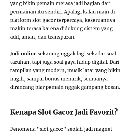
yang bikin pemain merasa jadi bagian dari
permainan itu sendiri. Apalagi kalau main di
platform slot gacor terpercaya, keseruannya
makin terasa karena didukung sistem yang
adil, aman, dan transparan.
Judi online
sekarang nggak lagi sekadar soal
taruhan, tapi juga soal gaya hidup digital. Dari
tampilan yang modern, musik latar yang bikin
nagih, sampai bonus menarik, semuanya
dirancang biar pemain nggak gampang bosan.
Kenapa Slot Gacor Jadi Favorit?
Fenomena “slot gacor” seolah jadi magnet