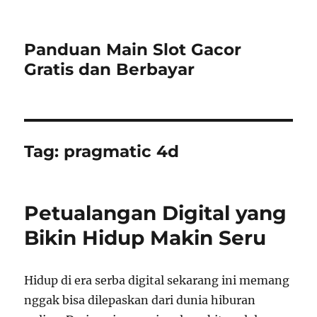
Panduan Main Slot Gacor
Gratis dan Berbayar
Tag:
pragmatic 4d
Petualangan Digital yang
Bikin Hidup Makin Seru
Hidup di era serba digital sekarang ini memang
nggak bisa dilepaskan dari dunia hiburan