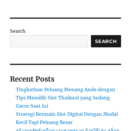
Petualangan
Digital
yang
Bikin
Hidup
Search
Makin
Seru
SEARCH
Recent Posts
Tingkatkan Peluang Menang Anda dengan
Tips Memilih Slot Thailand yang Sedang
Gacor Saat Ini
Strategi Bermain Slot Digital Dengan Modal
Kecil Tapi Peluang Besar
สร้างผลลัพธ์เหนือความคาดหมาย ด้วยวิธีเล่น สล็อต