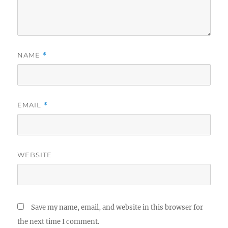
NAME
*
EMAIL
*
WEBSITE
Save my name, email, and website in this browser for
the next time I comment.