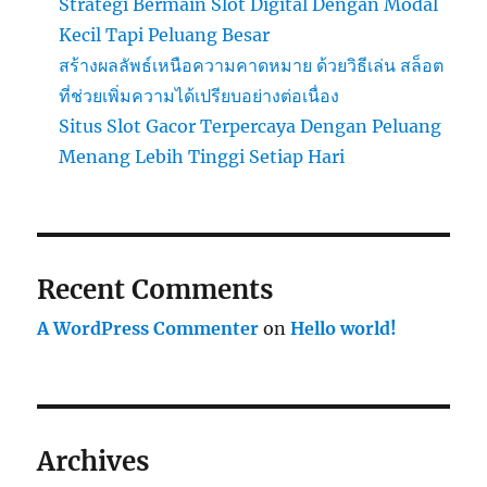
Strategi Bermain Slot Digital Dengan Modal
Kecil Tapi Peluang Besar
สร้างผลลัพธ์เหนือความคาดหมาย ด้วยวิธีเล่น สล็อต
ที่ช่วยเพิ่มความได้เปรียบอย่างต่อเนื่อง
Situs Slot Gacor Terpercaya Dengan Peluang
Menang Lebih Tinggi Setiap Hari
Recent Comments
A WordPress Commenter
on
Hello world!
Archives