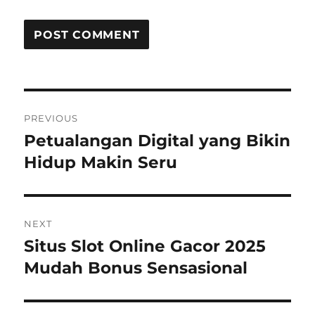
Post
PREVIOUS
navigation
Petualangan Digital yang Bikin
Previous
post:
Hidup Makin Seru
NEXT
Situs Slot Online Gacor 2025
Next
post:
Mudah Bonus Sensasional