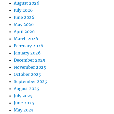
August 2026
July 2026
June 2026
May 2026
April 2026
March 2026
February 2026
January 2026
December 2025
November 2025
October 2025
September 2025
August 2025
July 2025
June 2025
May 2025