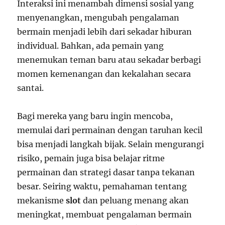
Interaksi ini menambah dimensi sosial yang
menyenangkan, mengubah pengalaman
bermain menjadi lebih dari sekadar hiburan
individual. Bahkan, ada pemain yang
menemukan teman baru atau sekadar berbagi
momen kemenangan dan kekalahan secara
santai.
Bagi mereka yang baru ingin mencoba,
memulai dari permainan dengan taruhan kecil
bisa menjadi langkah bijak. Selain mengurangi
risiko, pemain juga bisa belajar ritme
permainan dan strategi dasar tanpa tekanan
besar. Seiring waktu, pemahaman tentang
mekanisme
slot
dan peluang menang akan
meningkat, membuat pengalaman bermain