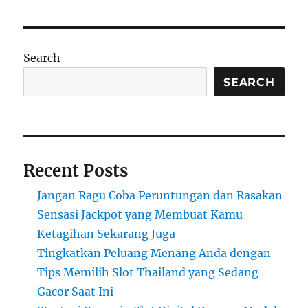
Search
SEARCH
Recent Posts
Jangan Ragu Coba Peruntungan dan Rasakan
Sensasi Jackpot yang Membuat Kamu
Ketagihan Sekarang Juga
Tingkatkan Peluang Menang Anda dengan
Tips Memilih Slot Thailand yang Sedang
Gacor Saat Ini