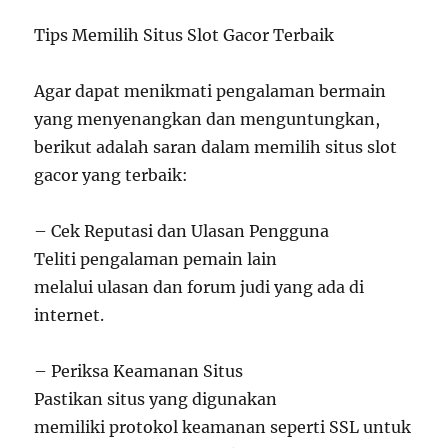
Tips Memilih Situs Slot Gacor Terbaik
Agar dapat menikmati pengalaman bermain
yang menyenangkan dan menguntungkan,
berikut adalah saran dalam memilih situs slot
gacor yang terbaik:
– Cek Reputasi dan Ulasan Pengguna
Teliti pengalaman pemain lain
melalui ulasan dan forum judi yang ada di
internet.
– Periksa Keamanan Situs
Pastikan situs yang digunakan
memiliki protokol keamanan seperti SSL untuk