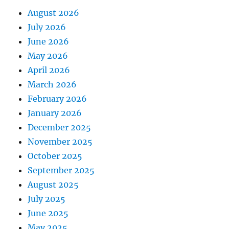
August 2026
July 2026
June 2026
May 2026
April 2026
March 2026
February 2026
January 2026
December 2025
November 2025
October 2025
September 2025
August 2025
July 2025
June 2025
May 2025