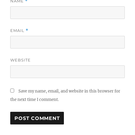
NAME
*
EMAIL
*
WEBSITE
Save my name, email, and website in this browser for
the next time I comment.