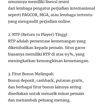
umumnya memiliki lisensi resmi
dari lembaga pengatur perjudian internasional
seperti PAGCOR, MGA, atau lembaga tertentu
yang mengaudit perjudian online.
2. RTP (Return to Player) Tinggi
RTP adalah persentase kemenangan yang
dikembalikan kepada pemain. Situs gacor
biasanya memiliki RTP di atas 95%, yang
meningkatkan kemungkinan kemenangan.
3. Fitur Bonus Melimpah
Bonus deposit, cashback, putaran gratis,
dan berbagai fitur bonus lainnya sering
disediakan untuk menarik minat pemain
dan menambah peluang menang.