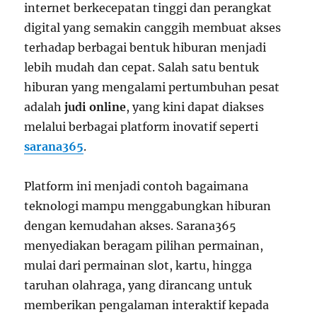
internet berkecepatan tinggi dan perangkat
digital yang semakin canggih membuat akses
terhadap berbagai bentuk hiburan menjadi
lebih mudah dan cepat. Salah satu bentuk
hiburan yang mengalami pertumbuhan pesat
adalah
judi online
, yang kini dapat diakses
melalui berbagai platform inovatif seperti
sarana365
.
Platform ini menjadi contoh bagaimana
teknologi mampu menggabungkan hiburan
dengan kemudahan akses. Sarana365
menyediakan beragam pilihan permainan,
mulai dari permainan slot, kartu, hingga
taruhan olahraga, yang dirancang untuk
memberikan pengalaman interaktif kepada