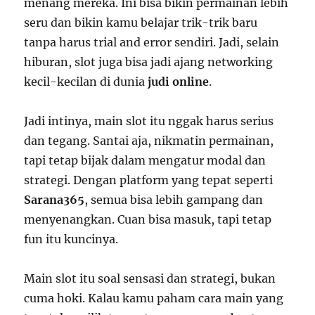
menang mereka. Ini bisa bikin permainan lebih
seru dan bikin kamu belajar trik-trik baru
tanpa harus trial and error sendiri. Jadi, selain
hiburan, slot juga bisa jadi ajang networking
kecil-kecilan di dunia
judi online
.
Jadi intinya, main slot itu nggak harus serius
dan tegang. Santai aja, nikmatin permainan,
tapi tetap bijak dalam mengatur modal dan
strategi. Dengan platform yang tepat seperti
Sarana365
, semua bisa lebih gampang dan
menyenangkan. Cuan bisa masuk, tapi tetap
fun itu kuncinya.
Main slot itu soal sensasi dan strategi, bukan
cuma hoki. Kalau kamu paham cara main yang