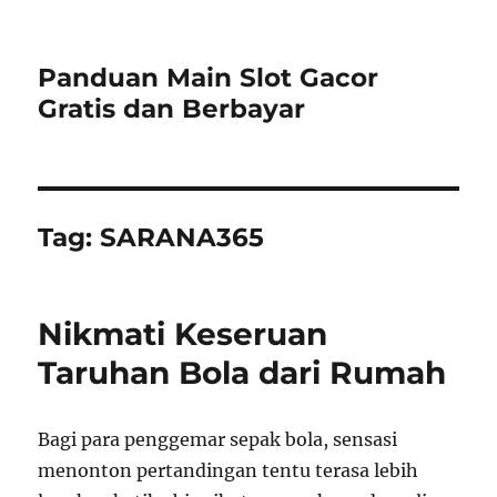
Panduan Main Slot Gacor
Gratis dan Berbayar
Tag:
SARANA365
Nikmati Keseruan
Taruhan Bola dari Rumah
Bagi para penggemar sepak bola, sensasi
menonton pertandingan tentu terasa lebih