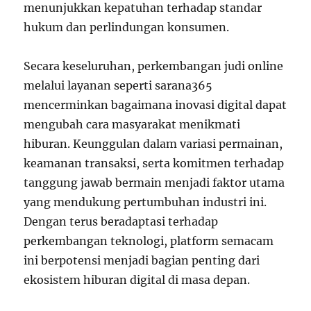
menunjukkan kepatuhan terhadap standar
hukum dan perlindungan konsumen.
Secara keseluruhan, perkembangan judi online
melalui layanan seperti sarana365
mencerminkan bagaimana inovasi digital dapat
mengubah cara masyarakat menikmati
hiburan. Keunggulan dalam variasi permainan,
keamanan transaksi, serta komitmen terhadap
tanggung jawab bermain menjadi faktor utama
yang mendukung pertumbuhan industri ini.
Dengan terus beradaptasi terhadap
perkembangan teknologi, platform semacam
ini berpotensi menjadi bagian penting dari
ekosistem hiburan digital di masa depan.