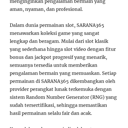
menginginkan pengalaman bermain yang
aman, nyaman, dan profesional.
Dalam dunia permainan slot, SARANA365
menawarkan koleksi game yang sangat
lengkap dan beragam. Mulai dari slot klasik
yang sederhana hingga slot video dengan fitur
bonus dan jackpot progresif yang menarik,
semuanya tersedia untuk memberikan
pengalaman bermain yang memuaskan. Setiap
permainan di SARANA365 dikembangkan oleh
provider perangkat lunak terkemuka dengan
sistem Random Number Generator (RNG) yang
sudah tersertifikasi, sehingga memastikan
hasil permainan selalu fair dan acak.