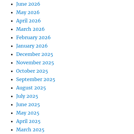
June 2026
May 2026
April 2026
March 2026
February 2026
January 2026
December 2025
November 2025
October 2025
September 2025
August 2025
July 2025
June 2025
May 2025
April 2025
March 2025