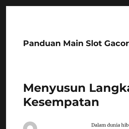
Panduan Main Slot Gacor
Menyusun Langka
Kesempatan
Dalam dunia hib