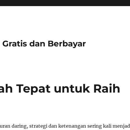
 Gratis dan Berbayar
h Tepat untuk Raih
uran daring, strategi dan ketenangan sering kali menjad