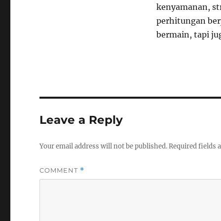
kenyamanan, str
perhitungan ber
bermain, tapi ju
Leave a Reply
Your email address will not be published.
Required fields
COMMENT
*