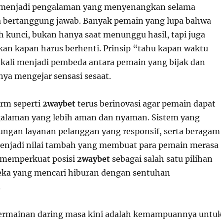
 menjadi pengalaman yang menyenangkan selama
a bertanggung jawab. Banyak pemain yang lupa bahwa
h kunci, bukan hanya saat menunggu hasil, tapi juga
an kapan harus berhenti. Prinsip “tahu kapan waktu
kali menjadi pembeda antara pemain yang bijak dan
ya mengejar sensasi sesaat.
form seperti
2waybet
terus berinovasi agar pemain dapat
alaman yang lebih aman dan nyaman. Sistem yang
ungan layanan pelanggan yang responsif, serta beragam
menjadi nilai tambah yang membuat para pemain merasa
ni memperkuat posisi
2waybet
sebagai salah satu pilihan
eka yang mencari hiburan dengan sentuhan
.
permainan daring masa kini adalah kemampuannya untu