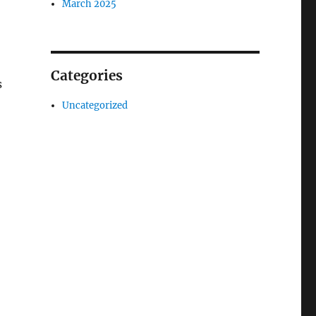
March 2025
Categories
s
Uncategorized