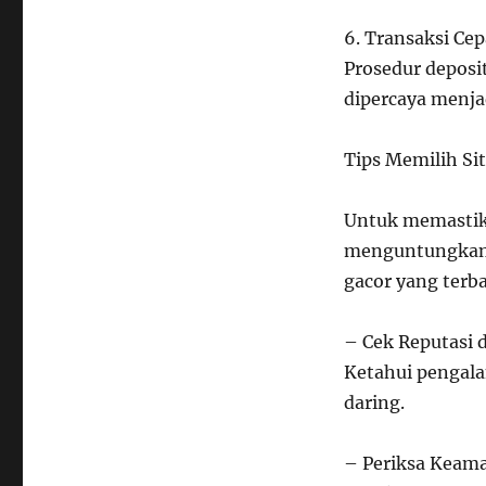
6. Transaksi Ce
Prosedur deposi
dipercaya menjad
Tips Memilih Sit
Untuk memasti
menguntungkan, 
gacor yang terba
– Cek Reputasi 
Ketahui pengala
daring.
– Periksa Keama