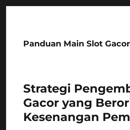
Panduan Main Slot Gacor
Strategi Pengemb
Gacor yang Beror
Kesenangan Pem