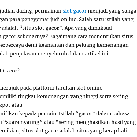
judian daring, permainan
slot gacor
menjadi yang sanga
gan para penggemar judi online. Salah satu istilah yang
 adalah “situs slot gacor”. Apa yang dimaksud
ot gacor sebenarnya? Bagaimana cara menentukan situs
g terpercaya demi keamanan dan peluang kemenangan
lah penjelasan menyeluruh dalam artikel ini.
ot Gacor?
 merujuk pada platform taruhan slot online
emiliki tingkat kemenangan yang tinggi serta sering
kpot atau
ifikan kepada pemain. Istilah “gacor” dalam bahasa
ti “suara nyaring” atau “sering menghasilkan hasil yang
mikian, situs slot gacor adalah situs yang kerap kali