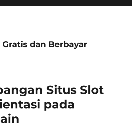
 Gratis dan Berbayar
angan Situs Slot
ientasi pada
ain