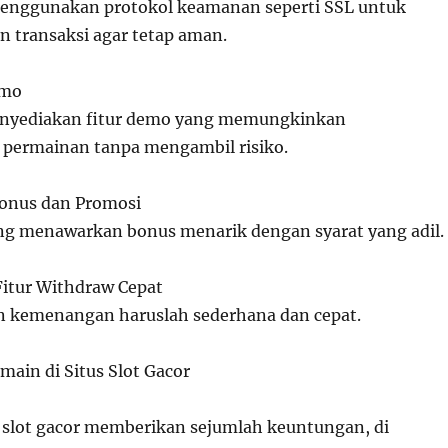
menggunakan protokol keamanan seperti SSL untuk
n transaksi agar tetap aman.
emo
enyediakan fitur demo yang memungkinkan
permainan tanpa mengambil risiko.
onus dan Promosi
yang menawarkan bonus menarik dengan syarat yang adil.
Fitur Withdraw Cepat
n kemenangan haruslah sederhana dan cepat.
ain di Situs Slot Gacor
s slot gacor memberikan sejumlah keuntungan, di