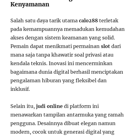
Kenyamanan
Salah satu daya tarik utama
calo288
terletak
pada kemampuannya memadukan kemudahan
akses dengan sistem keamanan yang solid.
Pemain dapat menikmati permainan
slot
dari
mana saja tanpa khawatir soal privasi atau
kendala teknis. Inovasi ini mencerminkan
bagaimana dunia digital berhasil menciptakan
pengalaman hiburan yang fleksibel dan
inklusif.
Selain itu,
judi online
di platform ini
menawarkan tampilan antarmuka yang ramah
pengguna. Desainnya dibuat elegan namun
modern, cocok untuk generasi digital yang