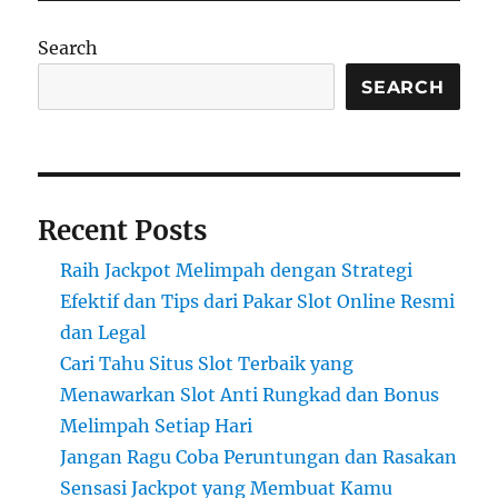
Ranah
Hiburan
Search
Modern
SEARCH
Recent Posts
Raih Jackpot Melimpah dengan Strategi
Efektif dan Tips dari Pakar Slot Online Resmi
dan Legal
Cari Tahu Situs Slot Terbaik yang
Menawarkan Slot Anti Rungkad dan Bonus
Melimpah Setiap Hari
Jangan Ragu Coba Peruntungan dan Rasakan
Sensasi Jackpot yang Membuat Kamu