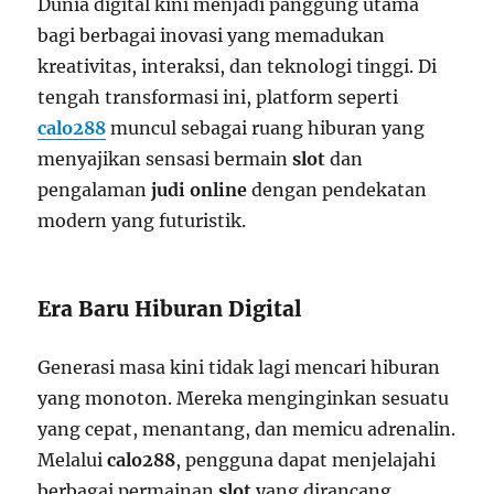
Dunia digital kini menjadi panggung utama
bagi berbagai inovasi yang memadukan
kreativitas, interaksi, dan teknologi tinggi. Di
tengah transformasi ini, platform seperti
calo288
muncul sebagai ruang hiburan yang
menyajikan sensasi bermain
slot
dan
pengalaman
judi online
dengan pendekatan
modern yang futuristik.
Era Baru Hiburan Digital
Generasi masa kini tidak lagi mencari hiburan
yang monoton. Mereka menginginkan sesuatu
yang cepat, menantang, dan memicu adrenalin.
Melalui
calo288
, pengguna dapat menjelajahi
berbagai permainan
slot
yang dirancang