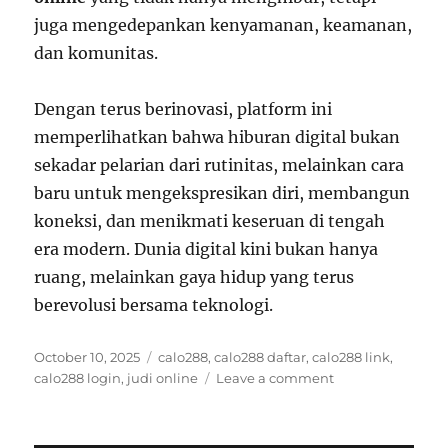
juga mengedepankan kenyamanan, keamanan,
dan komunitas.
Dengan terus berinovasi, platform ini
memperlihatkan bahwa hiburan digital bukan
sekadar pelarian dari rutinitas, melainkan cara
baru untuk mengekspresikan diri, membangun
koneksi, dan menikmati keseruan di tengah
era modern. Dunia digital kini bukan hanya
ruang, melainkan gaya hidup yang terus
berevolusi bersama teknologi.
Posted
Tags
October 10, 2025
calo288
,
calo288 daftar
,
calo288 link
,
on
on
calo288 login
,
judi online
Leave a comment
Eksplorasi
Interaktif
di