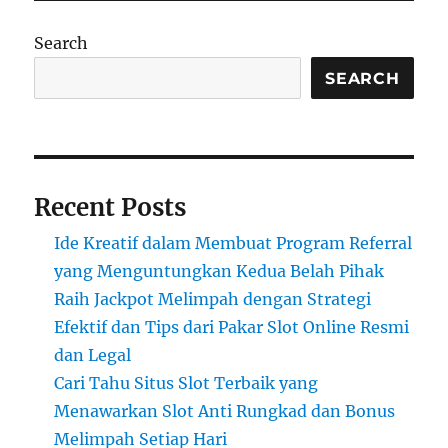
Ranah
Hiburan
Search
Modern
SEARCH
Recent Posts
Ide Kreatif dalam Membuat Program Referral
yang Menguntungkan Kedua Belah Pihak
Raih Jackpot Melimpah dengan Strategi
Efektif dan Tips dari Pakar Slot Online Resmi
dan Legal
Cari Tahu Situs Slot Terbaik yang
Menawarkan Slot Anti Rungkad dan Bonus
Melimpah Setiap Hari