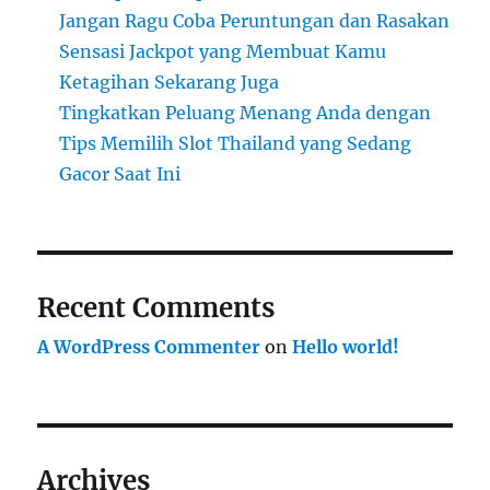
Jangan Ragu Coba Peruntungan dan Rasakan
Sensasi Jackpot yang Membuat Kamu
Ketagihan Sekarang Juga
Tingkatkan Peluang Menang Anda dengan
Tips Memilih Slot Thailand yang Sedang
Gacor Saat Ini
Recent Comments
A WordPress Commenter
on
Hello world!
Archives