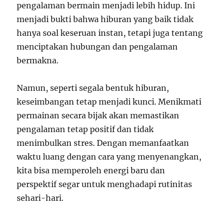
pengalaman bermain menjadi lebih hidup. Ini
menjadi bukti bahwa hiburan yang baik tidak
hanya soal keseruan instan, tetapi juga tentang
menciptakan hubungan dan pengalaman
bermakna.
Namun, seperti segala bentuk hiburan,
keseimbangan tetap menjadi kunci. Menikmati
permainan secara bijak akan memastikan
pengalaman tetap positif dan tidak
menimbulkan stres. Dengan memanfaatkan
waktu luang dengan cara yang menyenangkan,
kita bisa memperoleh energi baru dan
perspektif segar untuk menghadapi rutinitas
sehari-hari.