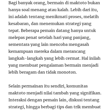
Bagi banyak orang, bermain di maktoto bukan
hanya soal menang atau kalah. Lebih dari itu,
ini adalah tentang menikmati proses, melatih
kesabaran, dan menemukan strategi yang
tepat. Beberapa pemain datang hanya untuk
melepas penat setelah hari yang panjang,
sementara yang lain mencoba mengasah
kemampuan mereka dalam merancang
langkah-langkah yang lebih cermat. Hal inilah
yang membuat pengalaman bermain menjadi
lebih beragam dan tidak monoton.
Selain permainan itu sendiri, komunitas
maktoto menjadi nilai tambah yang signifikan.
Interaksi dengan pemain lain, diskusi tentang
strategi, hingga berbagi tips dan trik membuat