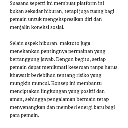
Suasana seperti ini membuat platform ini
bukan sekadar hiburan, tetapi juga ruang bagi
pemain untuk mengekspresikan diri dan
menjalin koneksi sosial.
Selain aspek hiburan, maktoto juga
menekankan pentingnya permainan yang
bertanggung jawab. Dengan begitu, setiap
pemain dapat menikmati keseruan tanpa harus
khawatir berlebihan tentang risiko yang
mungkin muncul. Konsep ini membantu
menciptakan lingkungan yang positif dan
aman, sehingga pengalaman bermain tetap
menyenangkan dan memberi energi baru bagi
para pemain.