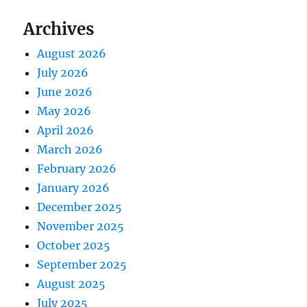
Archives
August 2026
July 2026
June 2026
May 2026
April 2026
March 2026
February 2026
January 2026
December 2025
November 2025
October 2025
September 2025
August 2025
July 2025