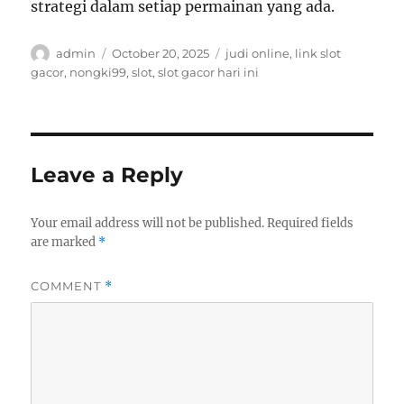
strategi dalam setiap permainan yang ada.
Author
Posted
Tags
admin
October 20, 2025
judi online
,
link slot
on
gacor
,
nongki99
,
slot
,
slot gacor hari ini
Leave a Reply
Your email address will not be published.
Required fields
are marked
*
COMMENT
*