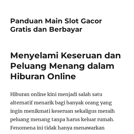
Panduan Main Slot Gacor
Gratis dan Berbayar
Menyelami Keseruan dan
Peluang Menang dalam
Hiburan Online
Hiburan online kini menjadi salah satu
alternatif menarik bagi banyak orang yang
ingin menikmati keseruan sekaligus meraih
peluang menang tanpa harus keluar rumah.
Fenomena ini tidak hanya menawarkan