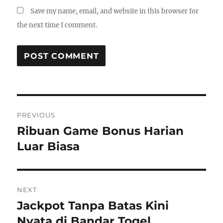
Save my name, email, and website in this browser for
the next time I comment.
Post
PREVIOUS
navigation
Ribuan Game Bonus Harian
Previous
post:
Luar Biasa
NEXT
Jackpot Tanpa Batas Kini
Next
post:
Nyata di Bandar Togel