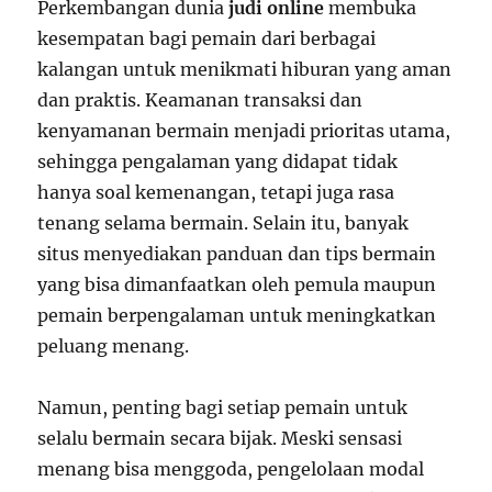
Perkembangan dunia
judi online
membuka
kesempatan bagi pemain dari berbagai
kalangan untuk menikmati hiburan yang aman
dan praktis. Keamanan transaksi dan
kenyamanan bermain menjadi prioritas utama,
sehingga pengalaman yang didapat tidak
hanya soal kemenangan, tetapi juga rasa
tenang selama bermain. Selain itu, banyak
situs menyediakan panduan dan tips bermain
yang bisa dimanfaatkan oleh pemula maupun
pemain berpengalaman untuk meningkatkan
peluang menang.
Namun, penting bagi setiap pemain untuk
selalu bermain secara bijak. Meski sensasi
menang bisa menggoda, pengelolaan modal