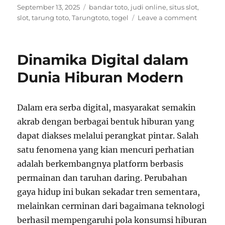
Posted
Tags
September 13, 2025
bandar toto
,
judi online
,
situs slot
,
on
on
slot
,
tarung toto
,
Tarungtoto
,
togel
Leave a comment
Dunia
Hiburan
Digital
Dinamika Digital dalam
yang
Bikin
Dunia Hiburan Modern
Betah
Main
Lama-
Dalam era serba digital, masyarakat semakin
Lama
akrab dengan berbagai bentuk hiburan yang
dapat diakses melalui perangkat pintar. Salah
satu fenomena yang kian mencuri perhatian
adalah berkembangnya platform berbasis
permainan dan taruhan daring. Perubahan
gaya hidup ini bukan sekadar tren sementara,
melainkan cerminan dari bagaimana teknologi
berhasil mempengaruhi pola konsumsi hiburan