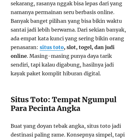
sekarang, rasanya nggak bisa lepas dari yang
namanya permainan seru berbasis online.
Banyak banget pilihan yang bisa bikin waktu
santai jadi lebih berwarna. Dari sekian banyak,
ada empat kata kunci yang sering bikin orang
penasaran:
situs toto
, slot, togel, dan judi
online
. Masing-masing punya daya tarik
sendiri, tapi kalau digabung, hasilnya jadi
kayak paket komplit hiburan digital.
Situs Toto: Tempat Ngumpul
Para Pecinta Angka
Buat yang doyan tebak angka, situs toto jadi
destinasi paling rame. Konsepnya simpel, tapi