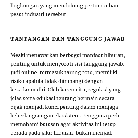
lingkungan yang mendukung pertumbuhan
pesat industri tersebut.
TANTANGAN DAN TANGGUNG JAWAB
Meski menawarkan berbagai manfaat hiburan,
penting untuk menyoroti sisi tanggung jawab.
Judi online, termasuk tarung toto, memiliki
risiko apabila tidak diimbangi dengan
kesadaran diri. Oleh karena itu, regulasi yang
jelas serta edukasi tentang bermain secara
bijak menjadi kunci penting dalam menjaga
keberlangsungan ekosistem. Pengguna perlu
memahami batasan agar aktivitas ini tetap
berada pada jalur hiburan, bukan menjadi