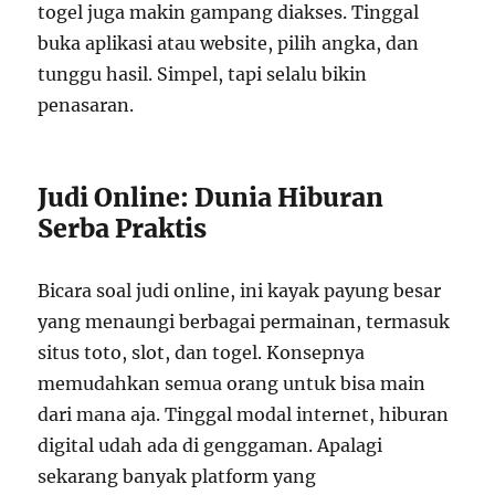
togel juga makin gampang diakses. Tinggal
buka aplikasi atau website, pilih angka, dan
tunggu hasil. Simpel, tapi selalu bikin
penasaran.
Judi Online: Dunia Hiburan
Serba Praktis
Bicara soal judi online, ini kayak payung besar
yang menaungi berbagai permainan, termasuk
situs toto, slot, dan togel. Konsepnya
memudahkan semua orang untuk bisa main
dari mana aja. Tinggal modal internet, hiburan
digital udah ada di genggaman. Apalagi
sekarang banyak platform yang