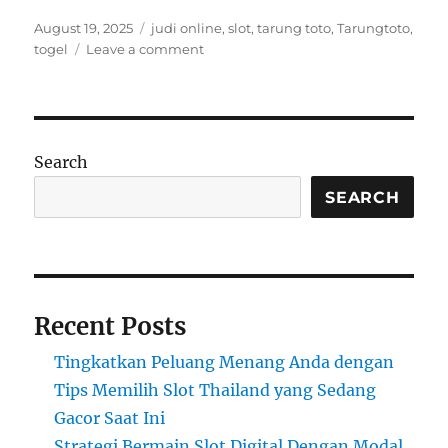
Posted
Tags
August 19, 2025
judi online
,
slot
,
tarung toto
,
Tarungtoto
,
on
on
togel
Leave a comment
Dinamika
Digital
dalam
Dunia
Hiburan
Search
Modern
SEARCH
Recent Posts
Tingkatkan Peluang Menang Anda dengan
Tips Memilih Slot Thailand yang Sedang
Gacor Saat Ini
Strategi Bermain Slot Digital Dengan Modal