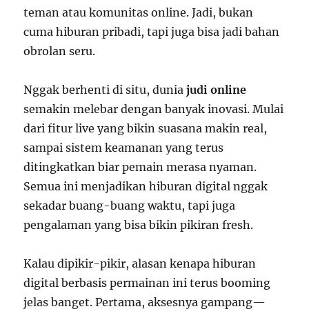
teman atau komunitas online. Jadi, bukan
cuma hiburan pribadi, tapi juga bisa jadi bahan
obrolan seru.
Nggak berhenti di situ, dunia
judi online
semakin melebar dengan banyak inovasi. Mulai
dari fitur live yang bikin suasana makin real,
sampai sistem keamanan yang terus
ditingkatkan biar pemain merasa nyaman.
Semua ini menjadikan hiburan digital nggak
sekadar buang-buang waktu, tapi juga
pengalaman yang bisa bikin pikiran fresh.
Kalau dipikir-pikir, alasan kenapa hiburan
digital berbasis permainan ini terus booming
jelas banget. Pertama, aksesnya gampang—