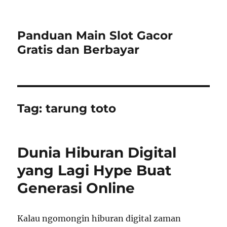
Panduan Main Slot Gacor
Gratis dan Berbayar
Tag:
tarung toto
Dunia Hiburan Digital
yang Lagi Hype Buat
Generasi Online
Kalau ngomongin hiburan digital zaman