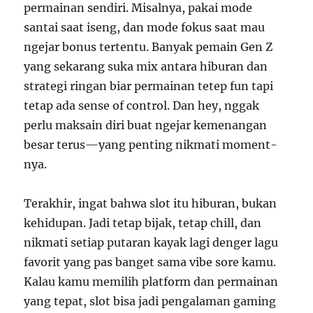
permainan sendiri. Misalnya, pakai mode
santai saat iseng, dan mode fokus saat mau
ngejar bonus tertentu. Banyak pemain Gen Z
yang sekarang suka mix antara hiburan dan
strategi ringan biar permainan tetep fun tapi
tetap ada sense of control. Dan hey, nggak
perlu maksain diri buat ngejar kemenangan
besar terus—yang penting nikmati moment-
nya.
Terakhir, ingat bahwa slot itu hiburan, bukan
kehidupan. Jadi tetap bijak, tetap chill, dan
nikmati setiap putaran kayak lagi denger lagu
favorit yang pas banget sama vibe sore kamu.
Kalau kamu memilih platform dan permainan
yang tepat, slot bisa jadi pengalaman gaming