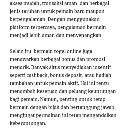
akses mudah, transaksi aman, dan berbagai
jenis taruhan untuk pemain baru maupun
berpengalaman. Dengan menggunakan
platform terpercaya, pengalaman bermain
menjadi lebih aman dan menyenangkan.
Selain itu, bermain togel online juga
menawarkan berbagai bonus dan promosi
menarik. Banyak situs menyediakan insentif
seperti cashback, bonus deposit, atau hadiah
tambahan untuk pemain aktif. Hal ini tentu
menambah keseruan dan peluang keuntungan
bagi pemain. Namun, penting untuk tetap
bermain dengan bijak dan bertanggung jawab,
mengingat permainan ini tetap mengandalkan
keberuntungan.