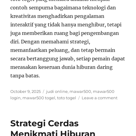
contoh sempurna bagaimana teknologi dan
kreativitas menghadirkan pengalaman
interaktif yang tidak hanya menghibur, tetapi
juga memberikan ruang bagi pengembangan
diri. Dengan memahami strategi,
memanfaatkan peluang, dan tetap bermain
secara bertanggung jawab, setiap pemain dapat
merasakan keseruan dunia hiburan daring
tanpa batas.
Posted
Tags
October 9, 2025
judi online
,
mawar500
,
mawar500
on
on
login
,
mawar500 togel
,
toto togel
Leave a comment
Strategi
Modern
untuk
Strategi Cerdas
Hiburan
Interaktif
Menikmati Hiburan
yang