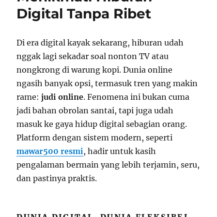
Digital Tanpa Ribet
Seru
Di era digital kayak sekarang, hiburan udah
nggak lagi sekadar soal nonton TV atau
nongkrong di warung kopi. Dunia online
ngasih banyak opsi, termasuk tren yang makin
rame:
judi online
. Fenomena ini bukan cuma
jadi bahan obrolan santai, tapi juga udah
masuk ke gaya hidup digital sebagian orang.
Platform dengan sistem modern, seperti
mawar500 resmi
, hadir untuk kasih
pengalaman bermain yang lebih terjamin, seru,
dan pastinya praktis.