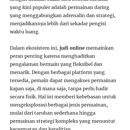
yang kini populer adalah permainan daring
yang menggabungkan adrenalin dan strategi,
menjadikannya lebih dari sekadar pengisi
waktu luang.
Dalam ekosistem ini,
judi online
memainkan
peran penting karena menghadirkan
pengalaman bermain yang fleksibel dan
menarik. Dengan berbagai platform yang
tersedia, pemain dapat mengakses permainan
kapan saja, di mana saja, tanpa perlu hadir
secara fisik. Hal ini memberi kebebasan untuk
mengeksplorasi berbagai jenis permainan,
mulai dari taruhan sederhana hingga
permainan strategi kompleks yang menuntut
kecermatan dan ketelitian.