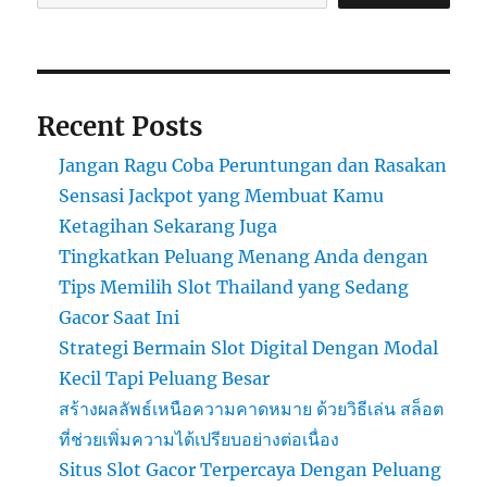
Recent Posts
Jangan Ragu Coba Peruntungan dan Rasakan
Sensasi Jackpot yang Membuat Kamu
Ketagihan Sekarang Juga
Tingkatkan Peluang Menang Anda dengan
Tips Memilih Slot Thailand yang Sedang
Gacor Saat Ini
Strategi Bermain Slot Digital Dengan Modal
Kecil Tapi Peluang Besar
สร้างผลลัพธ์เหนือความคาดหมาย ด้วยวิธีเล่น สล็อต
ที่ช่วยเพิ่มความได้เปรียบอย่างต่อเนื่อง
Situs Slot Gacor Terpercaya Dengan Peluang