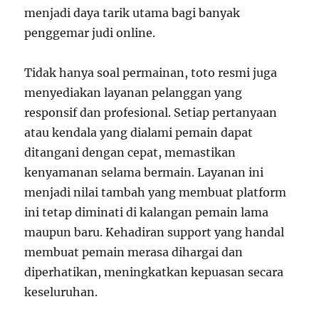
menjadi daya tarik utama bagi banyak
penggemar judi online.
Tidak hanya soal permainan, toto resmi juga
menyediakan layanan pelanggan yang
responsif dan profesional. Setiap pertanyaan
atau kendala yang dialami pemain dapat
ditangani dengan cepat, memastikan
kenyamanan selama bermain. Layanan ini
menjadi nilai tambah yang membuat platform
ini tetap diminati di kalangan pemain lama
maupun baru. Kehadiran support yang handal
membuat pemain merasa dihargai dan
diperhatikan, meningkatkan kepuasan secara
keseluruhan.