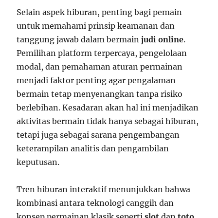
Selain aspek hiburan, penting bagi pemain
untuk memahami prinsip keamanan dan
tanggung jawab dalam bermain
judi online
.
Pemilihan platform terpercaya, pengelolaan
modal, dan pemahaman aturan permainan
menjadi faktor penting agar pengalaman
bermain tetap menyenangkan tanpa risiko
berlebihan. Kesadaran akan hal ini menjadikan
aktivitas bermain tidak hanya sebagai hiburan,
tetapi juga sebagai sarana pengembangan
keterampilan analitis dan pengambilan
keputusan.
Tren hiburan interaktif menunjukkan bahwa
kombinasi antara teknologi canggih dan
konsep permainan klasik seperti
slot
dan
toto