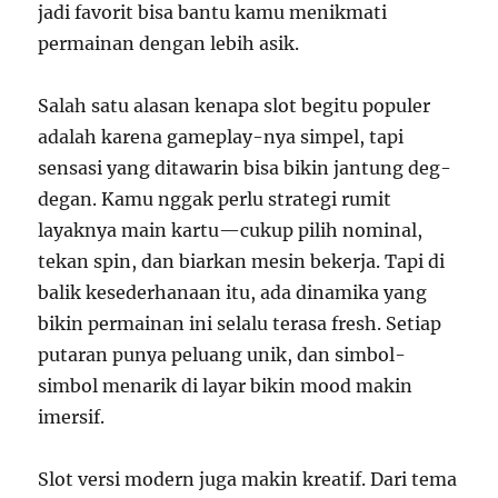
jadi favorit bisa bantu kamu menikmati
permainan dengan lebih asik.
Salah satu alasan kenapa slot begitu populer
adalah karena gameplay-nya simpel, tapi
sensasi yang ditawarin bisa bikin jantung deg-
degan. Kamu nggak perlu strategi rumit
layaknya main kartu—cukup pilih nominal,
tekan spin, dan biarkan mesin bekerja. Tapi di
balik kesederhanaan itu, ada dinamika yang
bikin permainan ini selalu terasa fresh. Setiap
putaran punya peluang unik, dan simbol-
simbol menarik di layar bikin mood makin
imersif.
Slot versi modern juga makin kreatif. Dari tema