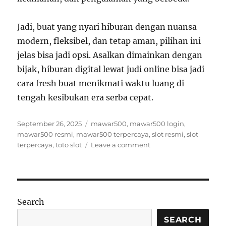
Jadi, buat yang nyari hiburan dengan nuansa
modern, fleksibel, dan tetap aman, pilihan ini
jelas bisa jadi opsi. Asalkan dimainkan dengan
bijak, hiburan digital lewat judi online bisa jadi
cara fresh buat menikmati waktu luang di
tengah kesibukan era serba cepat.
Posted
Tags
September 26, 2025
mawar500
,
mawar500 login
,
on
mawar500 resmi
,
mawar500 terpercaya
,
slot resmi
,
slot
on
terpercaya
,
toto slot
Leave a comment
Strategi
Cerdas
Menikmati
Hiburan
Digital
Search
Tanpa
Ribet
SEARCH