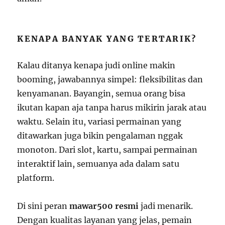
KENAPA BANYAK YANG TERTARIK?
Kalau ditanya kenapa judi online makin
booming, jawabannya simpel: fleksibilitas dan
kenyamanan. Bayangin, semua orang bisa
ikutan kapan aja tanpa harus mikirin jarak atau
waktu. Selain itu, variasi permainan yang
ditawarkan juga bikin pengalaman nggak
monoton. Dari slot, kartu, sampai permainan
interaktif lain, semuanya ada dalam satu
platform.
Di sini peran
mawar500 resmi
jadi menarik.
Dengan kualitas layanan yang jelas, pemain